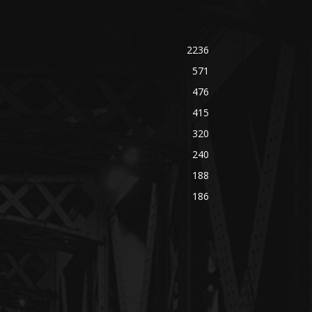
2236
571
476
415
320
240
188
186