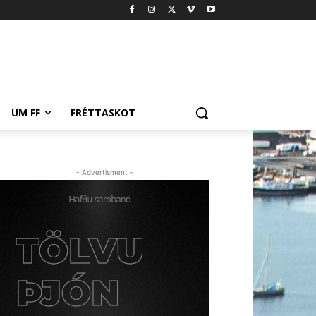
UM FF
FRÉTTASKOT
- Advertisment -