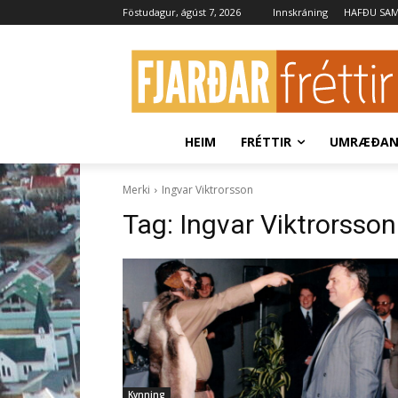
Föstudagur, ágúst 7, 2026
Innskráning
HAFÐU SA
HEIM
FRÉTTIR
UMRÆÐA
Merki
Ingvar Viktrorsson
Tag:
Ingvar Viktrorsson
Kynning