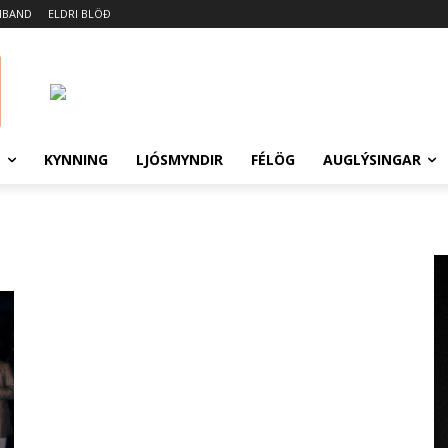
MBAND
ELDRI BLÖÐ
N
KYNNING
LJÓSMYNDIR
FÉLÖG
AUGLÝSINGAR