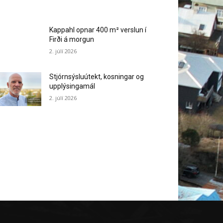
Kappahl opnar 400 m² verslun í
Firði á morgun
2. júlí 2026
Stjórnsýsluútekt, kosningar og
upplýsingamál
2. júlí 2026