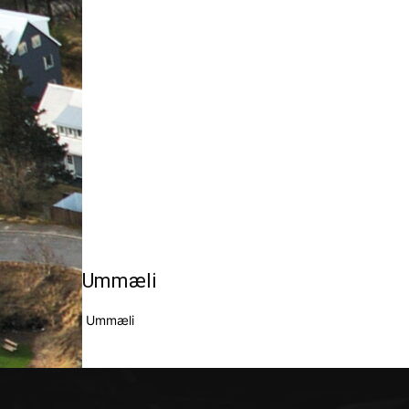
Ummæli
Ummæli