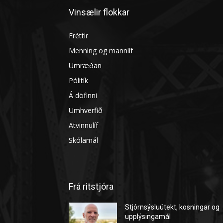
Vinsælir flokkar
Fréttir
Menning og mannlíf
Umræðan
Pólitík
Á döfinni
Umhverfið
Atvinnulíf
Skólamál
Frá ritstjóra
Stjórnsýsluútekt, kosningar og
upplýsingamál