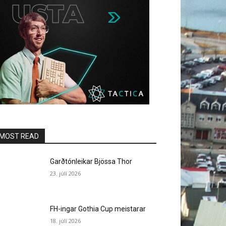
MOST READ
Garðtónleikar Bjössa Thor
23. júlí 2026
FH-ingar Gothia Cup meistarar
18. júlí 2026