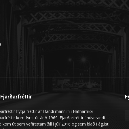
n
ð
Fjarðarfréttir
F
arfréttir flytja fréttir af lifandi mannlífi í Hafnarfirði.
arfréttir kom fyrst út árið 1969. Fjarðarfréttir í núverandi
 kom út sem veffréttamiðill í júlí 2016 og sem blað í ágúst