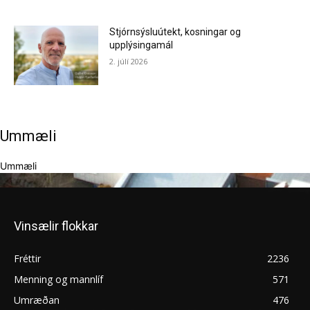
Stjórnsýsluútekt, kosningar og
upplýsingamál
2. júlí 2026
Ummæli
Ummæli
Vinsælir flokkar
Fréttir
2236
Menning og mannlíf
571
Umræðan
476