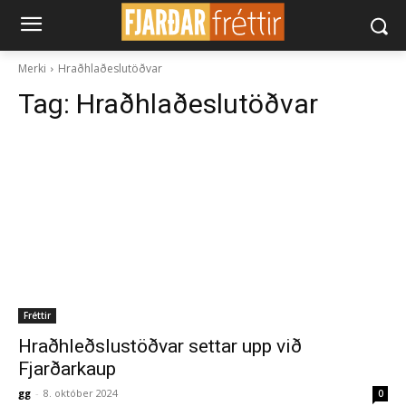
Merki
Hraðhlaðeslutöðvar
Tag:
Hraðhlaðeslutöðvar
Fréttir
Hraðhleðslustöðvar settar upp við
Fjarðarkaup
gg
-
8. október 2024
0