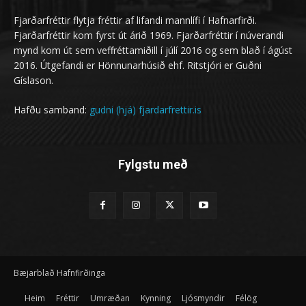
Fjarðarfréttir flytja fréttir af lifandi mannlífi í Hafnarfirði.
Fjarðarfréttir kom fyrst út árið 1969. Fjarðarfréttir í núverandi
mynd kom út sem veffréttamiðill í júlí 2016 og sem blað í ágúst
2016. Útgefandi er Hönnunarhúsið ehf. Ritstjóri er Guðni
Gíslason.
Hafðu samband:
gudni (hjá) fjardarfrettir.is
Fylgstu með
Bæjarblað Hafnfirðinga
Heim
Fréttir
Umræðan
Kynning
Ljósmyndir
Félög