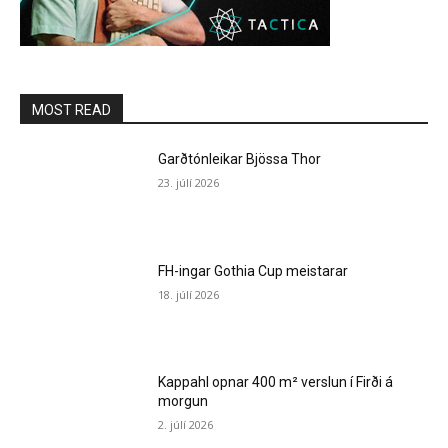
MOST READ
Garðtónleikar Bjössa Thor
23. júlí 2026
FH-ingar Gothia Cup meistarar
18. júlí 2026
Kappahl opnar 400 m² verslun í Firði á
morgun
2. júlí 2026