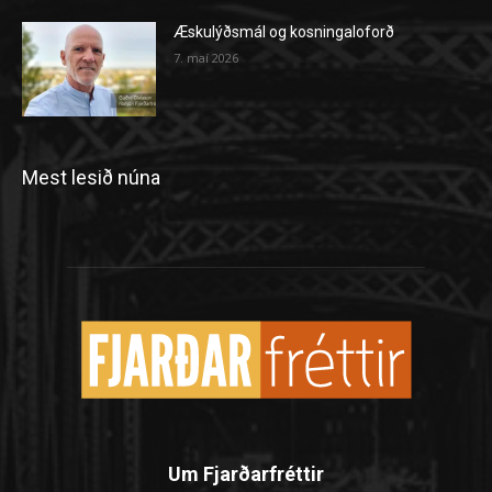
Æskulýðsmál og kosningaloforð
7. maí 2026
Mest lesið núna
Um Fjarðarfréttir