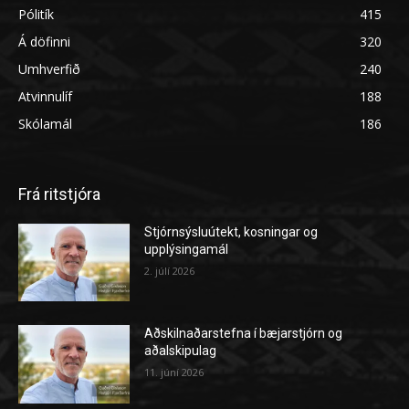
Pólitík
415
Á döfinni
320
Umhverfið
240
Atvinnulíf
188
Skólamál
186
Frá ritstjóra
Stjórnsýsluútekt, kosningar og
upplýsingamál
2. júlí 2026
Aðskilnaðarstefna í bæjarstjórn og
aðalskipulag
11. júní 2026