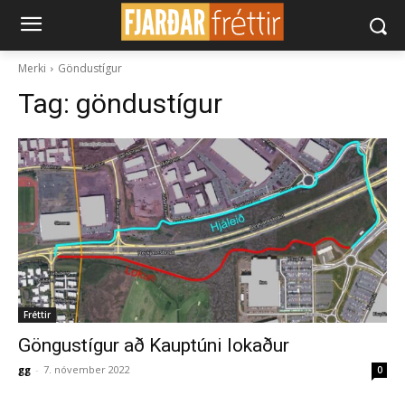
Merki
Göndustígur
Tag:
göndustígur
Fréttir
Göngustígur að Kauptúni lokaður
gg
-
7. nóvember 2022
0