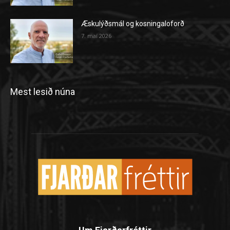
Æskulýðsmál og kosningaloforð
7. maí 2026
Mest lesið núna