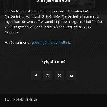
Um Fjarðarfréttir
Fjarðarfréttir flytja fréttir af lifandi mannlífi í Hafnarfirði.
Fjarðarfréttir kom fyrst út árið 1969. Fjarðarfréttir í núverandi
mynd kom út sem veffréttamiðill í júlí 2016 og sem blað í ágúst
2016. Útgefandi er Hönnunarhúsið ehf. Ritstjóri er Guðni
Gíslason.
Hafðu samband:
gudni (hjá) fjardarfrettir.is
Fylgstu með
Bæjarblað Hafnfirðinga