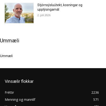
Stjórnsýsluútekt, kosningar og
upplýsingamál
2. júlí 2026
Ummæli
Ummæli
Vinsælir flokkar
Fréttir
2236
Menning og mannlíf
571