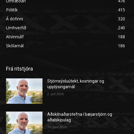
Umræðan
476
Pólitík
415
Á döfinni
320
Umhverfið
240
Atvinnulíf
188
Skólamál
186
Frá ritstjóra
Stjórnsýsluútekt, kosningar og
upplýsingamál
2. júlí 2026
Aðskilnaðarstefna í bæjarstjórn og
aðalskipulag
11. júní 2026