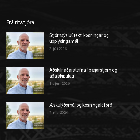
Frá ritstjóra
Stjórnsýsluútekt, kosningar og
upplýsingamál
2. júlí 2026
Aðskilnaðarstefna í bæjarstjórn og
aðalskipulag
11. júní 2026
Æskulýðsmál og kosningaloforð
7. maí 2026