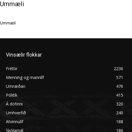
Ummæli
Ummæli
Vinsælir flokkar
Fréttir
2236
Menning og mannlíf
571
Umræðan
476
Pólitík
415
Á döfinni
320
Umhverfið
240
Atvinnulíf
188
Skólamál
186