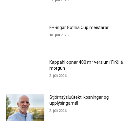
FH-ingar Gothia Cup meistarar
18. júlí 2026
Kappahl opnar 400 m² verslun í Firði á
morgun
2. júlí 2026
Stjórnsýsluútekt, kosningar og
upplýsingamál
2. júlí 2026