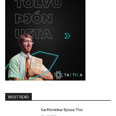
MOST READ
Garðtónleikar Bjössa Thor
23. júlí 2026