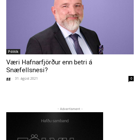
Pólitík
Væri Hafnarfjörður enn betri á
Snæfellsnesi?
gg
-
31. ágúst 2021
0
- Advertisment -