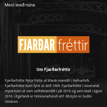
Mest lesið núna
Um Fjarðarfréttir
Fjarðarfréttir flytja fréttir af lifandi mannlífi í Hafnarfirði.
Fjarðarfréttir kom fyrst út árið 1969. Fjarðarfréttir í núverandi
mynd kom út sem veffréttamiðill í júlí 2016 og sem blað í ágúst
2016. Útgefandi er Hönnunarhúsið ehf. Ritstjóri er Guðni
Gíslason.