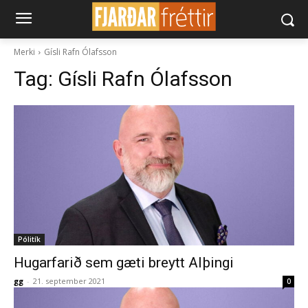
Merki
Gísli Rafn Ólafsson
Tag:
Gísli Rafn Ólafsson
Pólitík
Hugarfarið sem gæti breytt Alþingi
gg
-
21. september 2021
0