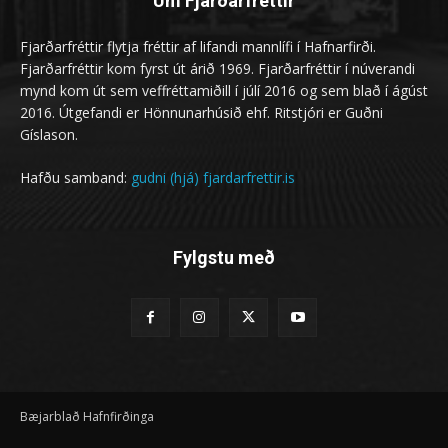
Um Fjarðarfréttir
Fjarðarfréttir flytja fréttir af lifandi mannlífi í Hafnarfirði.
Fjarðarfréttir kom fyrst út árið 1969. Fjarðarfréttir í núverandi
mynd kom út sem veffréttamiðill í júlí 2016 og sem blað í ágúst
2016. Útgefandi er Hönnunarhúsið ehf. Ritstjóri er Guðni
Gíslason.
Hafðu samband:
gudni (hjá) fjardarfrettir.is
Fylgstu með
Bæjarblað Hafnfirðinga