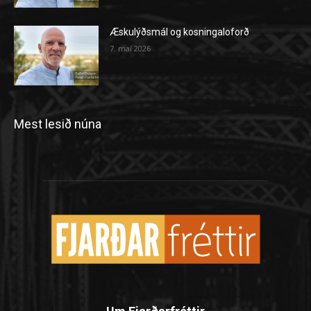
Æskulýðsmál og kosningaloforð
7. maí 2026
Mest lesið núna