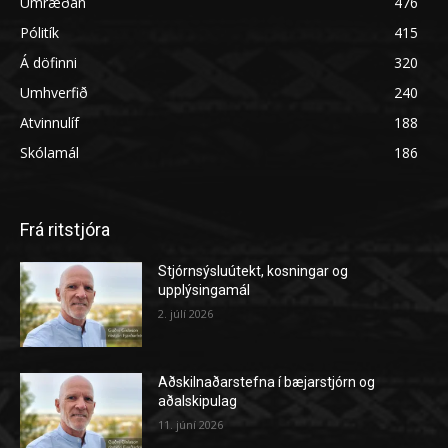
Umræðan
476
Pólitík
415
Á döfinni
320
Umhverfið
240
Atvinnulíf
188
Skólamál
186
Frá ritstjóra
Stjórnsýsluútekt, kosningar og
upplýsingamál
2. júlí 2026
Aðskilnaðarstefna í bæjarstjórn og
aðalskipulag
11. júní 2026