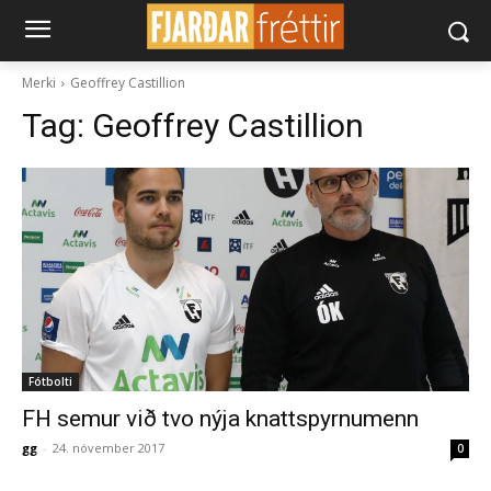
Merki
Geoffrey Castillion
Tag:
Geoffrey Castillion
Fótbolti
FH semur við tvo nýja knattspyrnumenn
gg
-
24. nóvember 2017
0