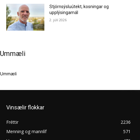
Stjórnsýsluútekt, kosningar og
upplýsingamál
2. júlí 2026
Ummæli
Ummæli
Vinsælir flokkar
Fréttir
2236
Menning og mannlíf
571