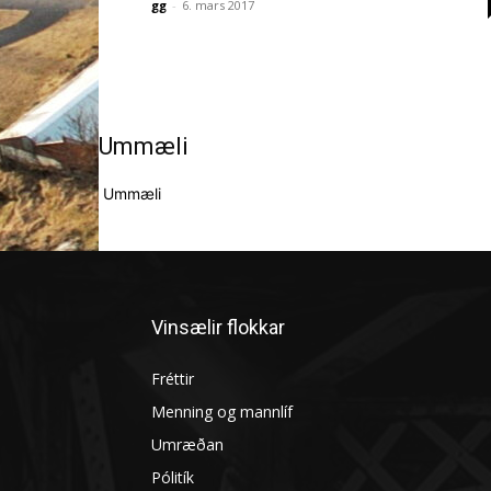
gg
-
6. mars 2017
Ummæli
Ummæli
Vinsælir flokkar
Fréttir
Menning og mannlíf
Umræðan
Pólitík