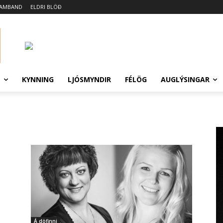
SAMBAND
ELDRI BLÖÐ
N
KYNNING
LJÓSMYNDIR
FÉLÖG
AUGLÝSINGAR
Á döfinni