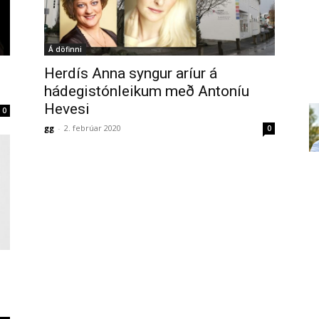
Á döfinni
Herdís Anna syngur aríur á
hádegistónleikum með Antoníu
Hevesi
0
gg
-
2. febrúar 2020
0