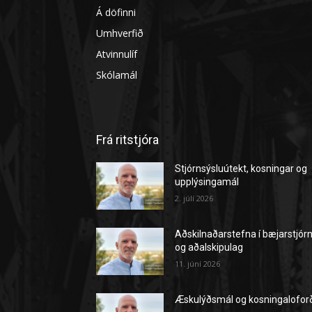
Á döfinni
Umhverfið
Atvinnulíf
Skólamál
Frá ritstjóra
Stjórnsýsluútekt, kosningar og
upplýsingamál
2. júlí 2026
Aðskilnaðarstefna í bæjarstjór
og aðalskipulag
11. júní 2026
Æskulýðsmál og kosningalofor