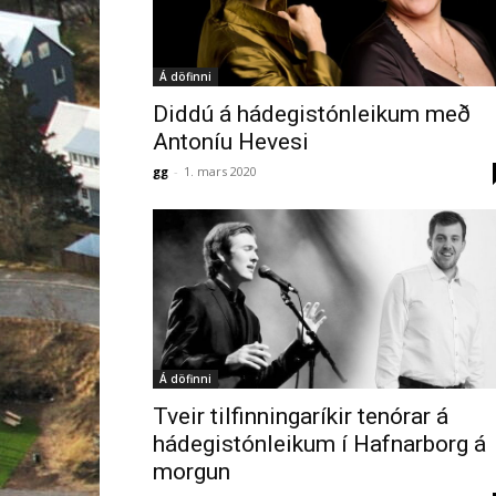
Á döfinni
Diddú á hádegistónleikum með
Antoníu Hevesi
gg
-
1. mars 2020
Á döfinni
Tveir tilfinningaríkir tenórar á
hádegistónleikum í Hafnarborg á
morgun