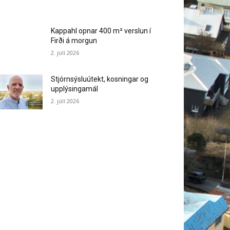
Kappahl opnar 400 m² verslun í
Firði á morgun
2. júlí 2026
Stjórnsýsluútekt, kosningar og
upplýsingamál
2. júlí 2026