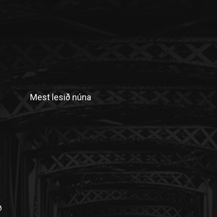
Mest lesið núna
n
ð