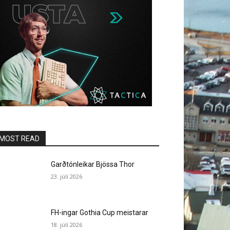
MOST READ
Garðtónleikar Bjössa Thor
23. júlí 2026
FH-ingar Gothia Cup meistarar
18. júlí 2026