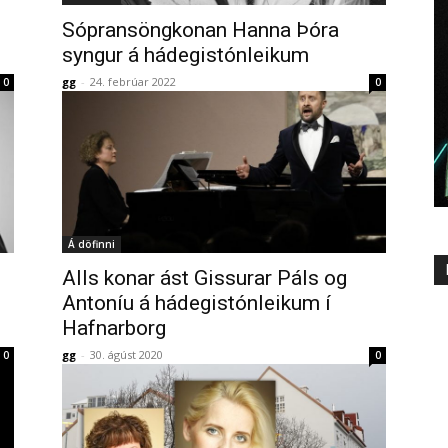
Sópransöngkonan Hanna Þóra
syngur á hádegistónleikum
gg
-
24. febrúar 2022
0
0
Á döfinni
Alls konar ást Gissurar Páls og
Antoníu á hádegistónleikum í
Hafnarborg
gg
-
30. ágúst 2020
0
0