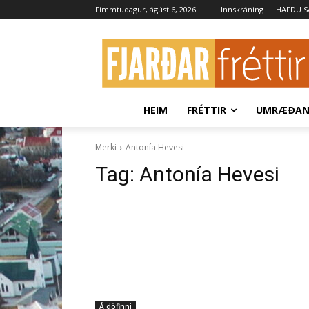
Fimmtudagur, ágúst 6, 2026
Innskráning
HAFÐU 
HEIM
FRÉTTIR
UMRÆÐA
Merki
Antonía Hevesi
Tag:
Antonía Hevesi
Á döfinni