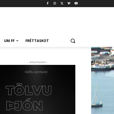
UM FF
FRÉTTASKOT
- Advertisment -