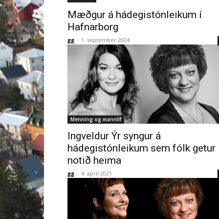
Mæðgur á hádegistónleikum í
Hafnarborg
gg
-
1. september 2024
Menning og mannlíf
Ingveldur Ýr syngur á
hádegistónleikum sem fólk getur
notið heima
gg
-
4. apríl 2021