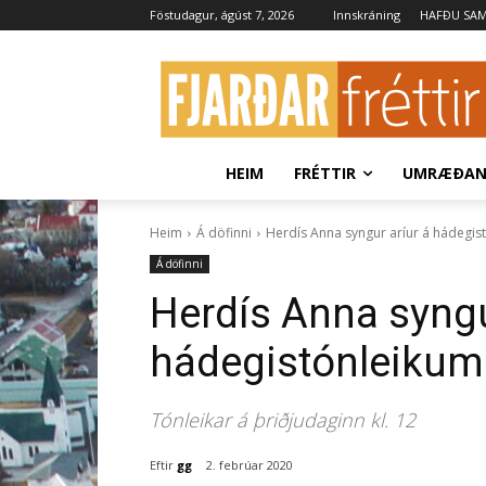
Föstudagur, ágúst 7, 2026
Innskráning
HAFÐU SA
HEIM
FRÉTTIR
UMRÆÐA
Heim
Á döfinni
Herdís Anna syngur aríur á hádegi
Á döfinni
Herdís Anna syngu
hádegistónleikum
Tónleikar á þriðjudaginn kl. 12
Eftir
gg
2. febrúar 2020