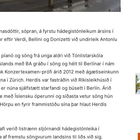
asdóttir, sópran, á fyrstu hádegistónleikum ársins í
 eftir Verdi, Bellini og Donizetti við undirleik Antoníu
, píanó og söng frá unga aldri við Tónlistarskóla
 Íslands með BA gráðu í söng og hélt til Berlínar í nám
lauk Konzertexamen-prófi árið 2012 með ágætiseinkunn
 í Zürich. Herdís var fastráðin við Ríkisleikhúsið í
r núna sjálfstætt starfandi og búsett í Berlín. Árið
e með Íslensku óperunni og síðasta vetur söng hún
 í Hörpu en fyrir frammistöðu sína þar hlaut Herdís
hafi verið listrænn stjórnandi hádegistónleika í
af fremstu söngvurum landsins til liðs við sig.