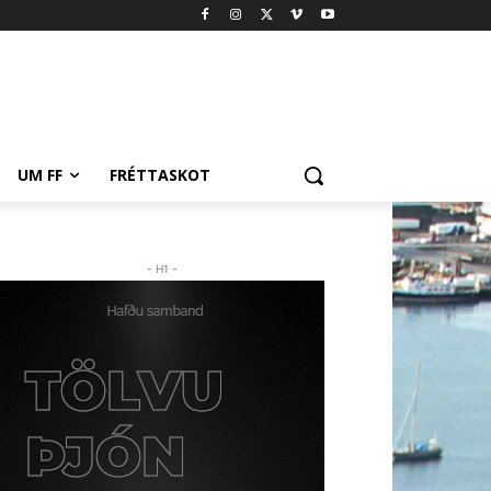
UM FF
FRÉTTASKOT
- H1 -