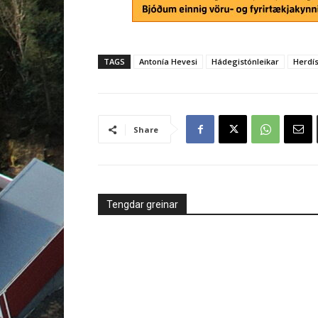
Share
Tengdar greinar
Á döfinni
Íþróttir
Garðtónleikar Bjössa Thor
FH-ingar Go