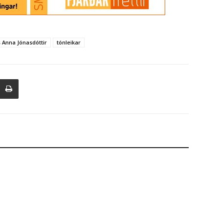
Atvinnulíf
thia Cup meistarar
Kappahl opnar 400 m² verslun í Firði á
morgun