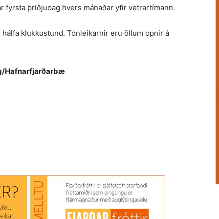
 fyrsta þriðjudag hvers mánaðar yfir vetrartímann.
um hálfa klukkustund. Tónleikarnir eru öllum opnir á
rg/Hafnarfjarðarbæ
 Anna Jónasdóttir
tónleikar