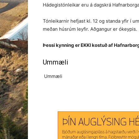
Hádegistónleikar eru á dagskrá Hafnarborgar
Tónleikarnir hefjast kl. 12 og standa yfir í 
meðan húsrúm leyfir. Aðgangur er ókeypis.
Þessi kynning er EKKI kostuð af Hafnarbo
Ummæli
Ummæli
TAGS
Antonía Hevesi
Hádegistónleikar
Herdís