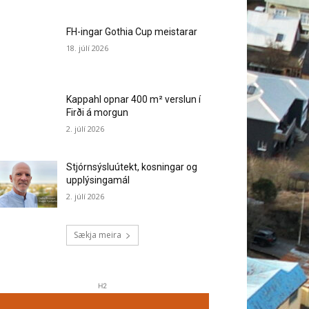
FH-ingar Gothia Cup meistarar
18. júlí 2026
Kappahl opnar 400 m² verslun í
Firði á morgun
2. júlí 2026
Stjórnsýsluútekt, kosningar og
upplýsingamál
2. júlí 2026
Sækja meira
H2