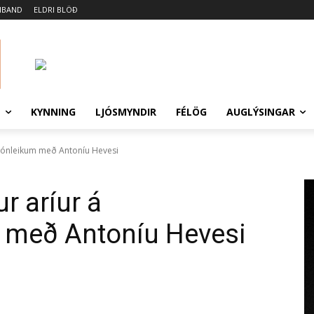
MBAND
ELDRI BLÖÐ
N
KYNNING
LJÓSMYNDIR
FÉLÖG
AUGLÝSINGAR
stónleikum með Antoníu Hevesi
r aríur á
 með Antoníu Hevesi