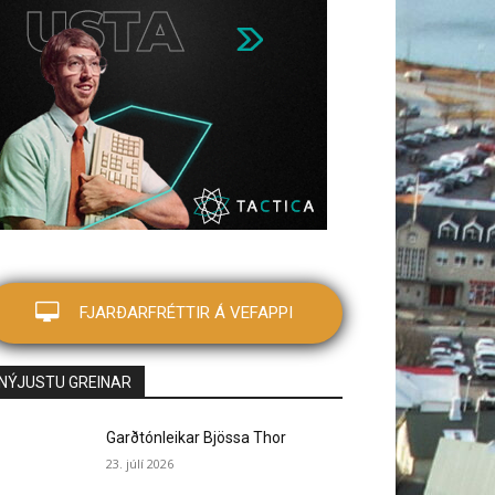
FJARÐARFRÉTTIR Á VEFAPPI
NÝJUSTU GREINAR
Garðtónleikar Bjössa Thor
23. júlí 2026