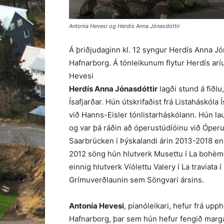
Antonía Hevesi og Herdís Anna Jónasdóttir
Á þriðjudaginn kl. 12 syngur Herdís Anna Jón
Hafnarborg. Á tónleikunum flytur Herdís aríur
Hevesi
Herdís Anna Jónasdóttir
lagði stund á fiðlu
Ísafjarðar. Hún útskrifaðist frá Listaháskóla
við Hanns-Eisler tónlistarháskólann. Hún 
og var þá ráðin að óperustúdíóinu við Óperuna
Saarbrücken í Þýskalandi árin 2013-2018 en e
2012 söng hún hlutverk Musettu í La bohèm
einnig hlutverk Víólettu Valery í La traviata
Grímuverðlaunin sem Söngvari ársins.
Antonía Hevesi
, píanóleikari, hefur frá upp
Hafnarborg, þar sem hún hefur fengið marga 