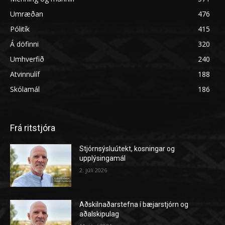
Umræðan
476
Pólitík
415
Á döfinni
320
Umhverfið
240
Atvinnulíf
188
Skólamál
186
Frá ritstjóra
Stjórnsýsluútekt, kosningar og
upplýsingamál
2. júlí 2026
Aðskilnaðarstefna í bæjarstjórn og
aðalskipulag