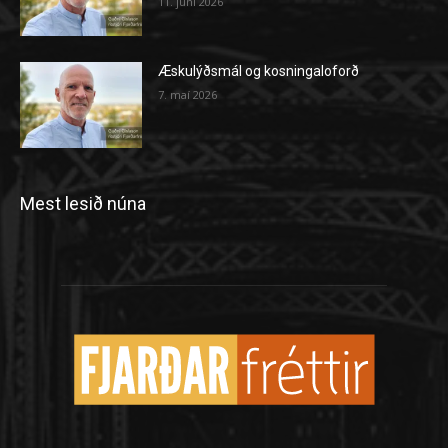
11. júní 2026
Æskulýðsmál og kosningaloforð
7. maí 2026
Mest lesið núna