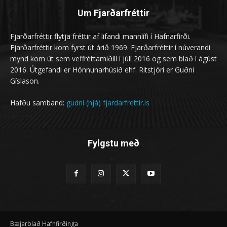
Um Fjarðarfréttir
Fjarðarfréttir flytja fréttir af lifandi mannlífi í Hafnarfirði.
Fjarðarfréttir kom fyrst út árið 1969. Fjarðarfréttir í núverandi
mynd kom út sem veffréttamiðill í júlí 2016 og sem blað í ágúst
2016. Útgefandi er Hönnunarhúsið ehf. Ritstjóri er Guðni
Gíslason.
Hafðu samband:
gudni (hjá) fjardarfrettir.is
Fylgstu með
Bæjarblað Hafnfirðinga