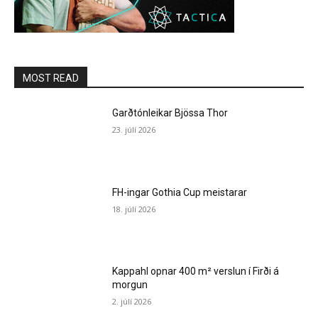
MOST READ
Garðtónleikar Bjössa Thor
23. júlí 2026
FH-ingar Gothia Cup meistarar
18. júlí 2026
Kappahl opnar 400 m² verslun í Firði á
morgun
2. júlí 2026