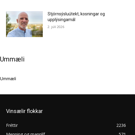
Stjórnsýsluútekt, kosningar og
upplýsingamál
2. júlí 2026
Ummæli
Ummæli
Vinsælir flokkar
Fréttir
2236
Menning og mannlíf
571