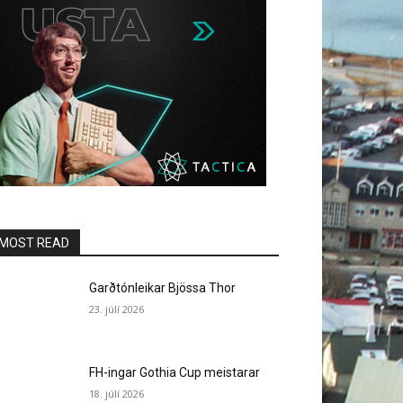
MOST READ
Garðtónleikar Bjössa Thor
23. júlí 2026
FH-ingar Gothia Cup meistarar
18. júlí 2026