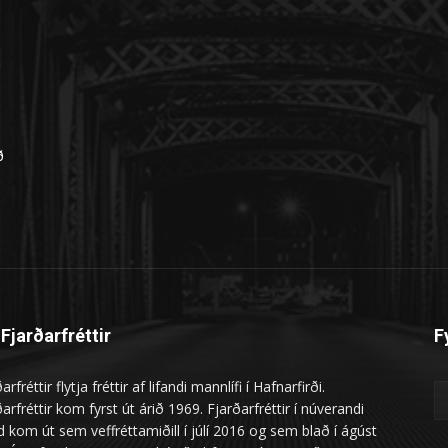
n
ð
Fjarðarfréttir
F
arfréttir flytja fréttir af lifandi mannlífi í Hafnarfirði.
arfréttir kom fyrst út árið 1969. Fjarðarfréttir í núverandi
 kom út sem veffréttamiðill í júlí 2016 og sem blað í ágúst