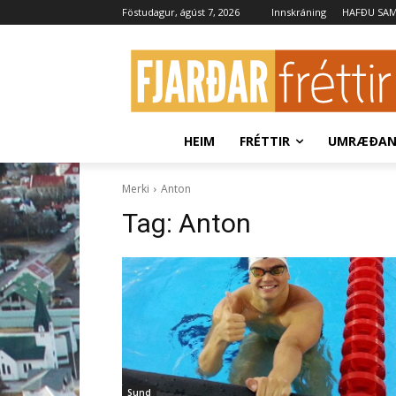
Föstudagur, ágúst 7, 2026
Innskráning
HAFÐU SA
HEIM
FRÉTTIR
UMRÆÐA
Merki
Anton
Tag:
Anton
Sund