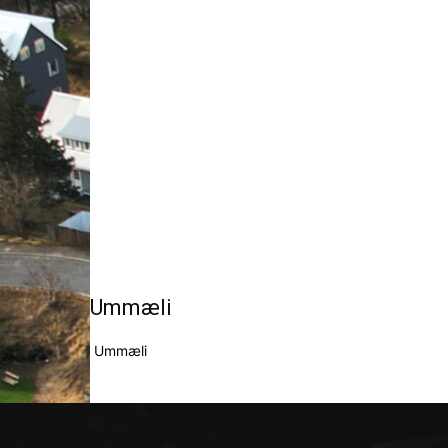
Ummæli
Ummæli