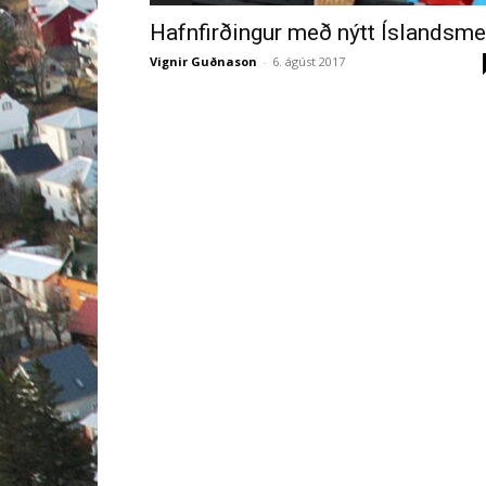
Hafnfirðingur með nýtt Íslandsme
Vignir Guðnason
-
6. ágúst 2017