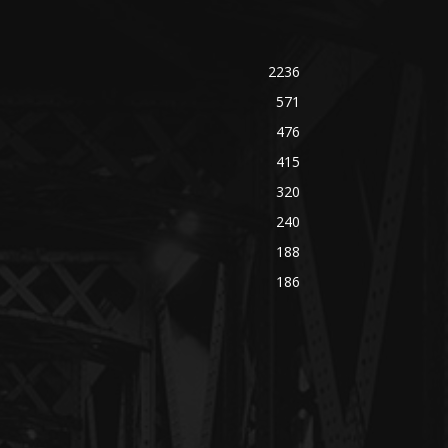
2236
571
476
415
320
240
188
186