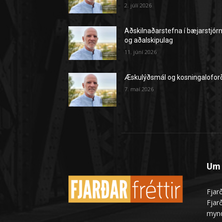
2. júlí 2026
Aðskilnaðarstefna í bæjarstjór
og aðalskipulag
11. júní 2026
Æskulýðsmál og kosningalofor
7. maí 2026
Um 
Fjarð
Fjarð
mynd