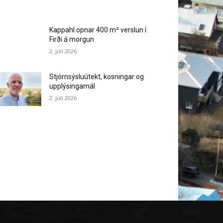
Kappahl opnar 400 m² verslun í
Firði á morgun
2. júlí 2026
Stjórnsýsluútekt, kosningar og
upplýsingamál
2. júlí 2026