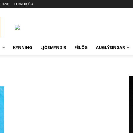
MBAND
ELDRI BLÖÐ
N
KYNNING
LJÓSMYNDIR
FÉLÖG
AUGLÝSINGAR