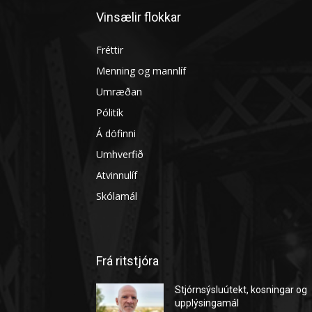
Vinsælir flokkar
Fréttir
Menning og mannlíf
Umræðan
Pólitík
Á döfinni
Umhverfið
Atvinnulíf
Skólamál
Frá ritstjóra
Stjórnsýsluútekt, kosningar og
upplýsingamál