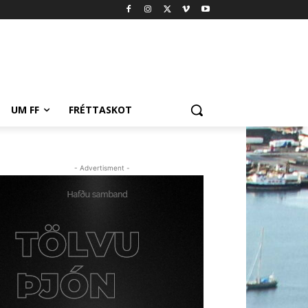
UM FF
FRÉTTASKOT
- Advertisment -