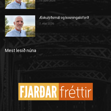
11. júní 2026
Æskulýðsmál og kosningaloforð
7. maí 2026
Mest lesið núna