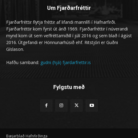
Um Fjarðarfréttir
Fjarðarfréttir flytja fréttir af lifandi mannlífi í Hafnarfirði.
Fjarðarfréttir kom fyrst út árið 1969. Fjarðarfréttir í núverandi
mynd kom út sem veffréttamiðill í júlí 2016 og sem blað í ágúst
2016. Útgefandi er Hönnunarhúsið ehf. Ritstjóri er Guðni
Gíslason.
Hafðu samband:
gudni (hjá) fjardarfrettir.is
Fylgstu með
Bæjarblað Hafnfirðinga