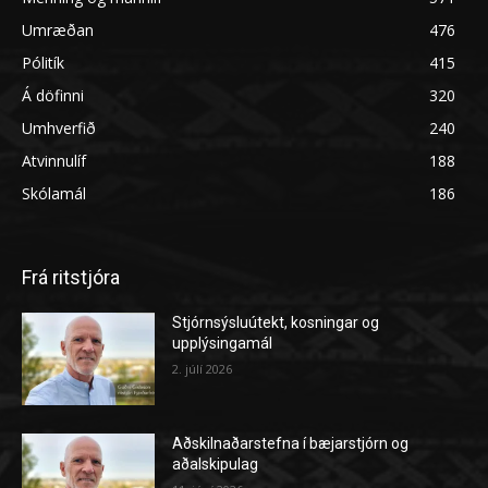
Umræðan
476
Pólitík
415
Á döfinni
320
Umhverfið
240
Atvinnulíf
188
Skólamál
186
Frá ritstjóra
Stjórnsýsluútekt, kosningar og
upplýsingamál
2. júlí 2026
Aðskilnaðarstefna í bæjarstjórn og
aðalskipulag