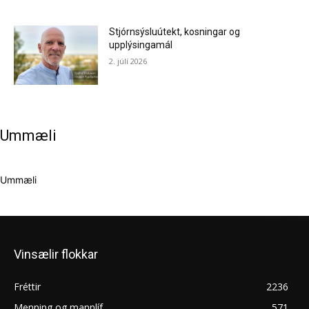
Stjórnsýsluútekt, kosningar og
upplýsingamál
2. júlí 2026
Ummæli
Ummæli
Vinsælir flokkar
Fréttir
2236
Menning og mannlíf
571