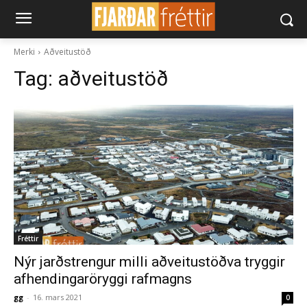
Merki
Aðveitustöð
Tag:
aðveitustöð
Fréttir
Nýr jarðstrengur milli aðveitustöðva tryggir
afhendingaröryggi rafmagns
gg
-
16. mars 2021
0