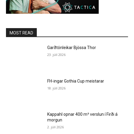
MOST READ
Garðtónleikar Bjössa Thor
23. júlí 2026
FH-ingar Gothia Cup meistarar
18. júlí 2026
Kappahl opnar 400 m² verslun í Firði á
morgun
2. júlí 2026