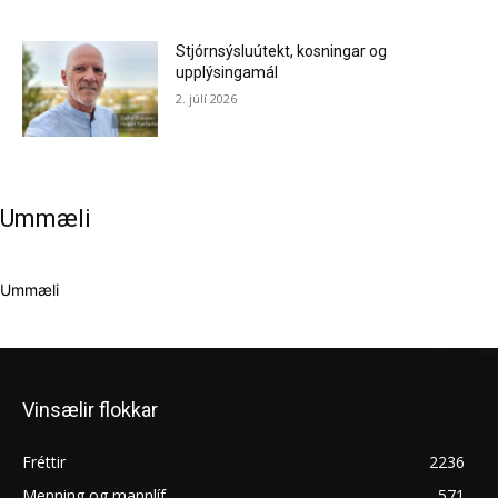
Stjórnsýsluútekt, kosningar og
upplýsingamál
2. júlí 2026
Ummæli
Ummæli
Vinsælir flokkar
Fréttir
2236
Menning og mannlíf
571