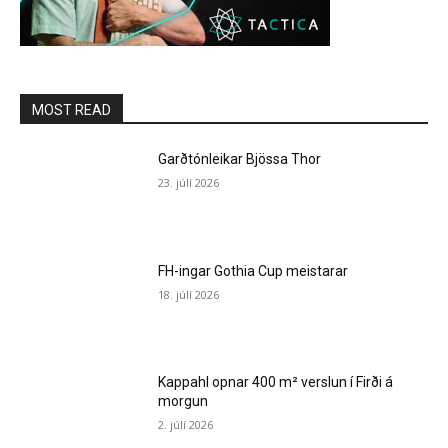
MOST READ
Garðtónleikar Bjössa Thor
23. júlí 2026
FH-ingar Gothia Cup meistarar
18. júlí 2026
Kappahl opnar 400 m² verslun í Firði á
morgun
2. júlí 2026