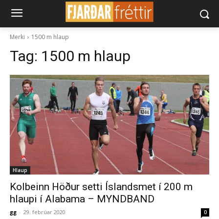
Merki
1500 m hlaup
Tag:
1500 m hlaup
Hlaup
Kolbeinn Höður setti Íslandsmet í 200 m
hlaupi í Alabama – MYNDBAND
gg
-
29. febrúar 2020
0