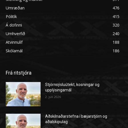
Umræðan
476
Pólitík
415
Á döfinni
320
Umhverfið
240
Atvinnulíf
188
Skólamál
186
Frá ritstjóra
Stjórnsýsluútekt, kosningar og
upplýsingamál
2. júlí 2026
Aðskilnaðarstefna í bæjarstjórn og
aðalskipulag