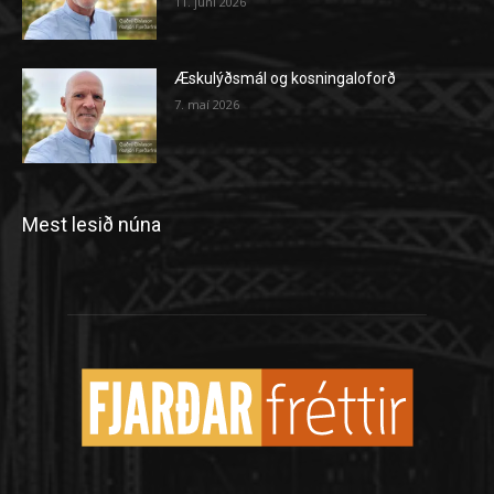
11. júní 2026
Æskulýðsmál og kosningaloforð
7. maí 2026
Mest lesið núna