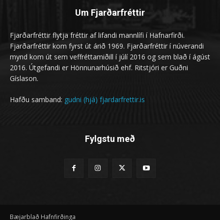
Um Fjarðarfréttir
Fjarðarfréttir flytja fréttir af lifandi mannlífi í Hafnarfirði.
Fjarðarfréttir kom fyrst út árið 1969. Fjarðarfréttir í núverandi
mynd kom út sem veffréttamiðill í júlí 2016 og sem blað í ágúst
2016. Útgefandi er Hönnunarhúsið ehf. Ritstjóri er Guðni
Gíslason.
Hafðu samband:
gudni (hjá) fjardarfrettir.is
Fylgstu með
Bæjarblað Hafnfirðinga