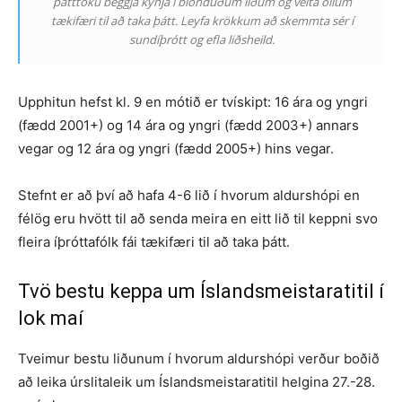
þátttöku beggja kynja í blönduðum liðum og veita öllum
tækifæri til að taka þátt. Leyfa krökkum að skemmta sér í
sundíþrótt og efla liðsheild.
Upphitun hefst kl. 9 en mótið er tvískipt: 16 ára og yngri
(fædd 2001+) og 14 ára og yngri (fædd 2003+) annars
vegar og 12 ára og yngri (fædd 2005+) hins vegar.
Stefnt er að því að hafa 4-6 lið í hvorum aldurshópi en
félög eru hvött til að senda meira en eitt lið til keppni svo
fleira íþróttafólk fái tækifæri til að taka þátt.
Tvö bestu keppa um Íslandsmeistaratitil í
lok maí
Tveimur bestu liðunum í hvorum aldurshópi verður boðið
að leika úrslitaleik um Íslandsmeistaratitil helgina 27.-28.