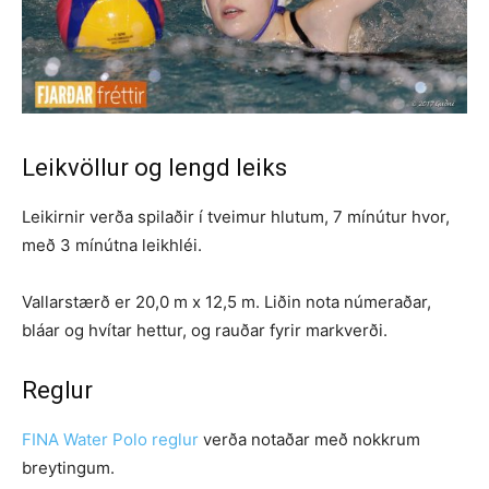
Leikvöllur og lengd leiks
Leikirnir verða spilaðir í tveimur hlutum, 7 mínútur hvor,
með 3 mínútna leikhléi.
Vallarstærð er 20,0 m x 12,5 m. Liðin nota númeraðar,
bláar og hvítar hettur, og rauðar fyrir markverði.
Reglur
FINA Water Polo reglur
verða notaðar með nokkrum
breytingum.