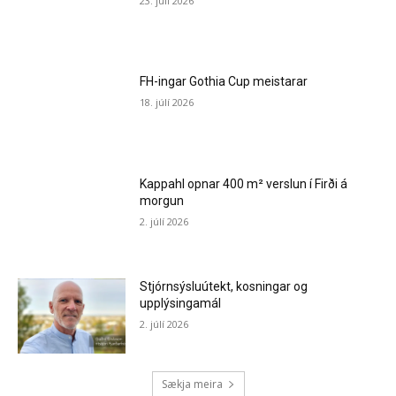
23. júlí 2026
FH-ingar Gothia Cup meistarar
18. júlí 2026
Kappahl opnar 400 m² verslun í Firði á
morgun
2. júlí 2026
Stjórnsýsluútekt, kosningar og
upplýsingamál
2. júlí 2026
Sækja meira