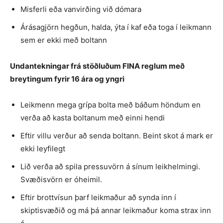
Misferli eða vanvirðing við dómara
Árásagjörn hegðun, halda, ýta í kaf eða toga í leikmann
sem er ekki með boltann
Undantekningar frá stöðluðum FINA reglum með
breytingum fyrir 16 ára og yngri
Leikmenn mega grípa bolta með báðum höndum en
verða að kasta boltanum með einni hendi
Eftir villu verður að senda boltann. Beint skot á mark er
ekki leyfilegt
Lið verða að spila pressuvörn á sínum leikhelmingi.
Svæðisvörn er óheimil.
Eftir brottvísun þarf leikmaður að synda inn í
skiptisvæðið og má þá annar leikmaður koma strax inn