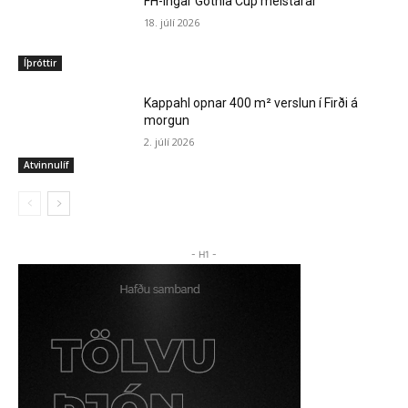
FH-ingar Gothia Cup meistarar
18. júlí 2026
Íþróttir
Kappahl opnar 400 m² verslun í Firði á
morgun
2. júlí 2026
Atvinnulíf
- H1 -