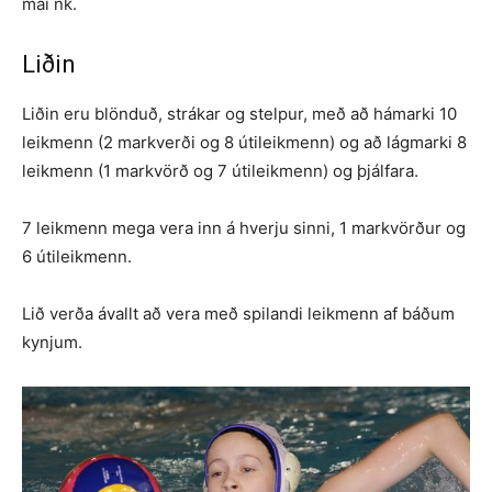
maí nk.
Liðin
Liðin eru blönduð, strákar og stelpur, með að hámarki 10
leikmenn (2 markverði og 8 útileikmenn) og að lágmarki 8
leikmenn (1 markvörð og 7 útileikmenn) og þjálfara.
7 leikmenn mega vera inn á hverju sinni, 1 markvörður og
6 útileikmenn.
Lið verða ávallt að vera með spilandi leikmenn af báðum
kynjum.