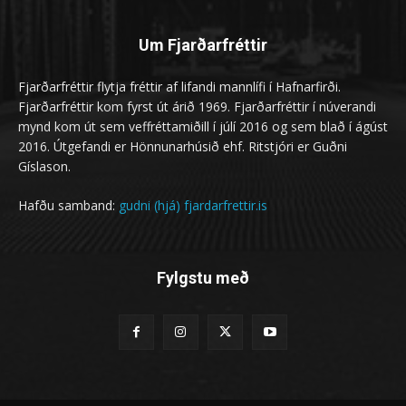
Um Fjarðarfréttir
Fjarðarfréttir flytja fréttir af lifandi mannlífi í Hafnarfirði.
Fjarðarfréttir kom fyrst út árið 1969. Fjarðarfréttir í núverandi
mynd kom út sem veffréttamiðill í júlí 2016 og sem blað í ágúst
2016. Útgefandi er Hönnunarhúsið ehf. Ritstjóri er Guðni
Gíslason.
Hafðu samband:
gudni (hjá) fjardarfrettir.is
Fylgstu með