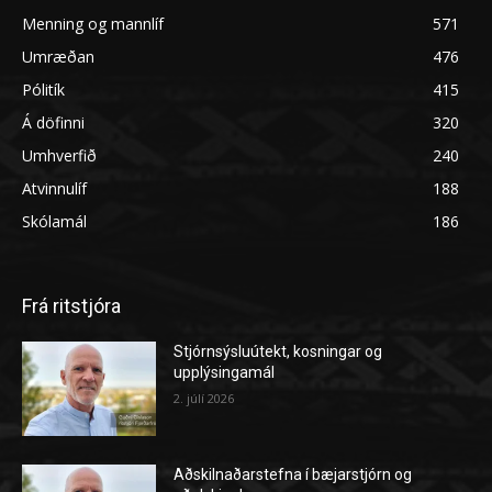
Menning og mannlíf
571
Umræðan
476
Pólitík
415
Á döfinni
320
Umhverfið
240
Atvinnulíf
188
Skólamál
186
Frá ritstjóra
Stjórnsýsluútekt, kosningar og
upplýsingamál
2. júlí 2026
Aðskilnaðarstefna í bæjarstjórn og