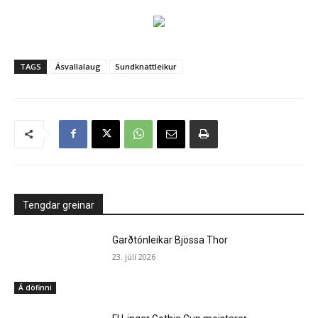
TAGS
Ásvallalaug
Sundknattleikur
Tengdar greinar
Garðtónleikar Bjössa Thor
23. júlí 2026
Á döfinni