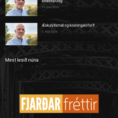
aðalskipulag
11. júní 2026
Æskulýðsmál og kosningaloforð
7. maí 2026
Mest lesið núna