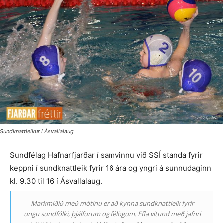
Sundknattleikur í Ásvallalaug
Sundfélag Hafnarfjarðar í samvinnu við SSÍ standa fyrir
keppni í sundknattleik fyrir 16 ára og yngri á sunnudaginn
kl. 9.30 til 16 í Ásvallalaug.
Markmiðið með mótinu er að kynna sundknattleik fyrir
ungu sundfólki, þjálfurum og félögum. Efla vitund með jafnri