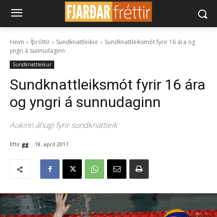
Heim
Íþróttir
Sundknattleikur
Sundknattleiksmót fyrir 16 ára og
yngri á sunnudaginn
Sundknattleikur
Sundknattleiksmót fyrir 16 ára
og yngri á sunnudaginn
Aukinn áhugi fyrir sundknattleik
Eftir
gg
18. apríl 2017