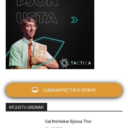
FJARÐARFRÉTTIR Á VEFAPPI
NÝJUSTU GREINAR
Garðtónleikar Bjössa Thor