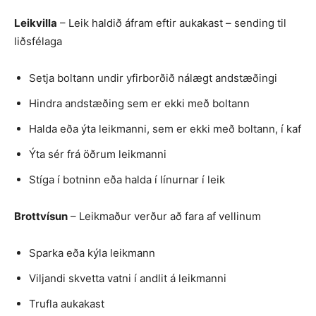
Leikvilla
– Leik haldið áfram eftir aukakast – sending til
liðsfélaga
Setja boltann undir yfirborðið nálægt andstæðingi
Hindra andstæðing sem er ekki með boltann
Halda eða ýta leikmanni, sem er ekki með boltann, í kaf
Ýta sér frá öðrum leikmanni
Stíga í botninn eða halda í línurnar í leik
Brottvísun
– Leikmaður verður að fara af vellinum
Sparka eða kýla leikmann
Viljandi skvetta vatni í andlit á leikmanni
Trufla aukakast