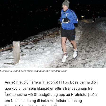
Menn létu veðrið hafa mismunandi áhrif á klæðaburðinn
Annað hlaupið í árlegri hlaupröð FH og Bose var haldið í
gærkvöldi þar sem hlaupið er eftir Strandstígnum frá
Íþróttahúsinu við Strandgötu og upp að Hrafnistu, þaðan
um Naustahlein og til baka Herjólfsbrautina og