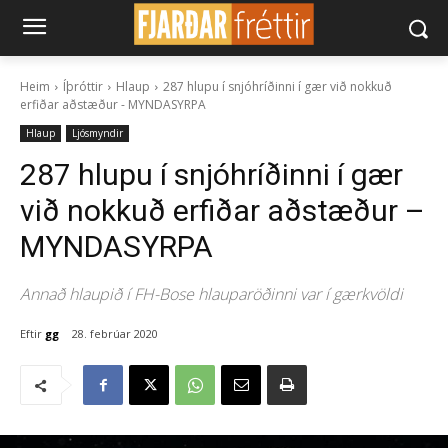
Heim
Íþróttir
Hlaup
287 hlupu í snjóhríðinni í gær við nokkuð
erfiðar aðstæður - MYNDASYRPA
Hlaup
Ljósmyndir
287 hlupu í snjóhríðinni í gær
við nokkuð erfiðar aðstæður –
MYNDASYRPA
Annað hlaupið í FH-Bose hlauparöðinni var í gærkvöldi
Eftir
gg
28. febrúar 2020