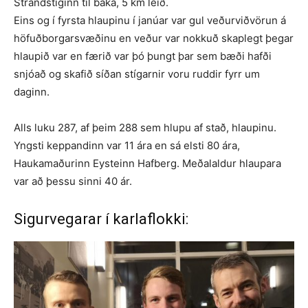
Strandstíginn til baka, 5 km leið.
Eins og í fyrsta hlaupinu í janúar var gul veðurviðvörun á
höfuðborgarsvæðinu en veður var nokkuð skaplegt þegar
hlaupið var en færið var þó þungt þar sem bæði hafði
snjóað og skafið síðan stígarnir voru ruddir fyrr um
daginn.
Alls luku 287, af þeim 288 sem hlupu af stað, hlaupinu.
Yngsti keppandinn var 11 ára en sá elsti 80 ára,
Haukamaðurinn Eysteinn Hafberg. Meðalaldur hlaupara
var að þessu sinni 40 ár.
Sigurvegarar í karlaflokki: