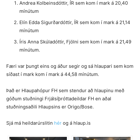
Andrea Kolbeinsdóttir, ÍR sem kom í mark á 20,40
mínútum
Elín Edda Sigurðardóttir, ÍR sem kom í mark á 21,14
mínútum
Íris Anna Skúladóttir, Fjölni sem kom í mark á 21,49
mínútum.
Færi var þungt eins og áður segir og sá hlaupari sem kom
síðast í mark kom í mark á 44,58 mínútum.
Það er Hlaupahópur FH sem stendur að hlaupinu með
góðum stuðningi Frjálsíþróttadeildar FH en aðal
stuðningsaðili Hlaupsins er Origo/Bose.
Sjá má heildarúrslitin
hér
og á hlaup.is