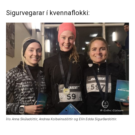
Sigurvegarar í kvennaflokki:
Íris Anna Skúladóttir, Andrea Kolbeinsdóttir og Elín Edda Sigurðardóttir.