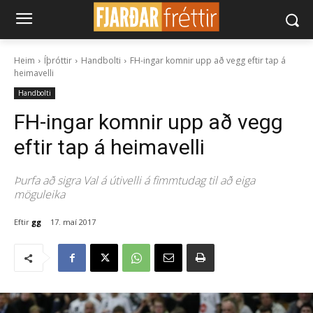
Heim
Íþróttir
Handbolti
FH-ingar komnir upp að vegg eftir tap á
heimavelli
Handbolti
FH-ingar komnir upp að vegg
eftir tap á heimavelli
Þurfa að sigra Val á útivelli á fimmtudag til að eiga
möguleika
Eftir
gg
17. maí 2017