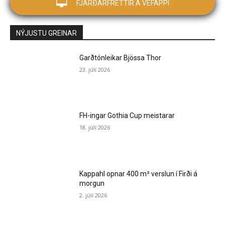
FJARÐARFRÉTTIR Á VEFAPPI
NÝJUSTU GREINAR
Garðtónleikar Bjössa Thor
23. júlí 2026
FH-ingar Gothia Cup meistarar
18. júlí 2026
Kappahl opnar 400 m² verslun í Firði á
morgun
2. júlí 2026