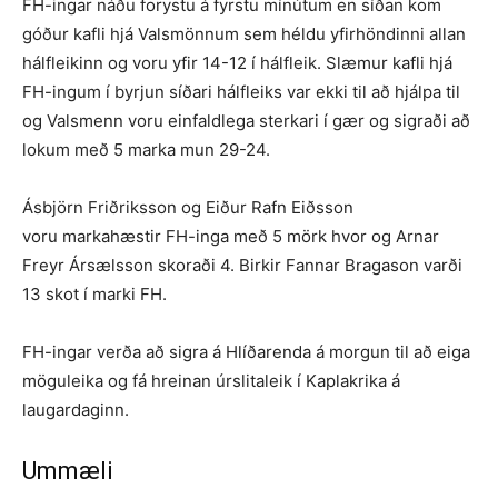
FH-ingar náðu forystu á fyrstu mínútum en síðan kom
góður kafli hjá Valsmönnum sem héldu yfirhöndinni allan
hálfleikinn og voru yfir 14-12 í hálfleik. Slæmur kafli hjá
FH-ingum í byrjun síðari hálfleiks var ekki til að hjálpa til
og Valsmenn voru einfaldlega sterkari í gær og sigraði að
lokum með 5 marka mun 29-24.
Ásbjörn Friðriksson og Eiður Rafn Eiðsson
voru markahæstir FH-inga með 5 mörk hvor og Arnar
Freyr Ársælsson skoraði 4. Birkir Fannar Bragason varði
13 skot í marki FH.
FH-ingar verða að sigra á Hlíðarenda á morgun til að eiga
möguleika og fá hreinan úrslitaleik í Kaplakrika á
laugardaginn.
Ummæli