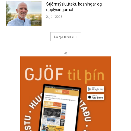
Stjórnsýsluútekt, kosningar og
upplýsingamál
2. júlí 2026
Sækja meira
H2