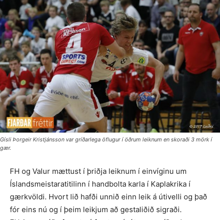
Gísli Þorgeir Kristjánsson var gríðarlega öflugur í öðrum leiknum en skoraði 3 mörk í
gær.
FH og Valur mættust í þriðja leiknum í einvíginu um
Íslandsmeistaratitilinn í handbolta karla í Kaplakrika í
gærkvöldi. Hvort lið hafði unnið einn leik á útivelli og það
fór eins nú og í þeim leikjum að gestaliðið sigraði.