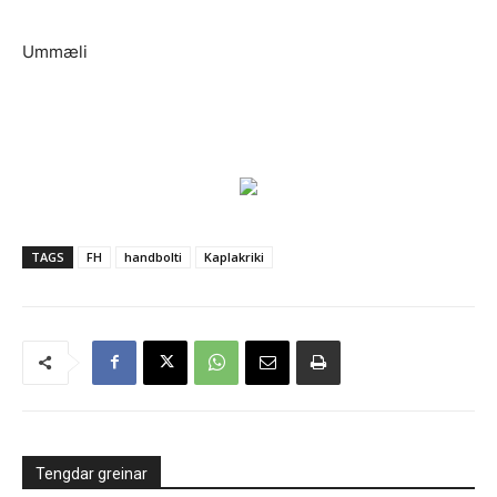
Ummæli
TAGS
FH
handbolti
Kaplakriki
Tengdar greinar