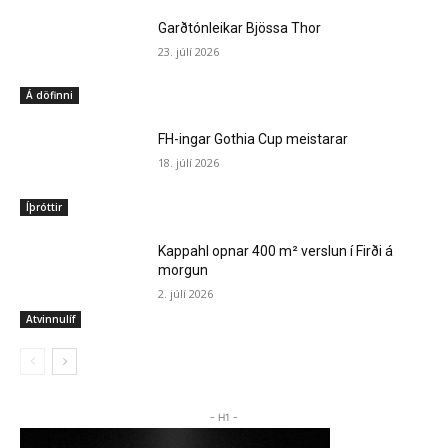
Garðtónleikar Bjössa Thor
23. júlí 2026
Á döfinni
FH-ingar Gothia Cup meistarar
18. júlí 2026
Íþróttir
Kappahl opnar 400 m² verslun í Firði á
morgun
2. júlí 2026
Atvinnulíf
- H1 -