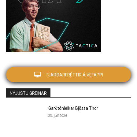
FJARÐARFRÉTTIR Á VEFAPPI
NÝJUSTU GREINAR
Garðtónleikar Bjössa Thor
23. júlí 2026