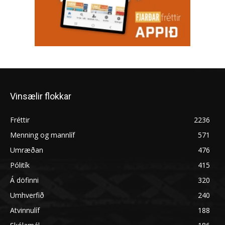
Vinsælir flokkar
Fréttir
2236
Menning og mannlíf
571
Umræðan
476
Pólitík
415
Á döfinni
320
Umhverfið
240
Atvinnulíf
188