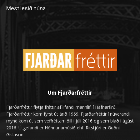
Mest lesið núna
Um Fjarðarfréttir
Fjarðarfréttir flytja fréttir af lifandi mannlífi í Hafnarfirði.
Fjarðarfréttir kom fyrst út árið 1969. Fjarðarfréttir í núverandi
mynd kom út sem veffréttamiðill í júlí 2016 og sem blað í ágúst
2016. Útgefandi er Hönnunarhúsið ehf. Ritstjóri er Guðni
Gíslason.