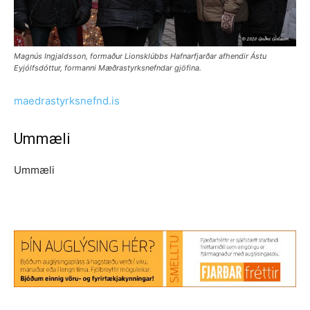
Magnús Ingjaldsson, formaður Lionsklúbbs Hafnarfjarðar afhendir Ástu
Eyjólfsdóttur, formanni Mæðrastyrksnefndar gjöfina.
maedrastyrksnefnd.is
Ummæli
Ummæli