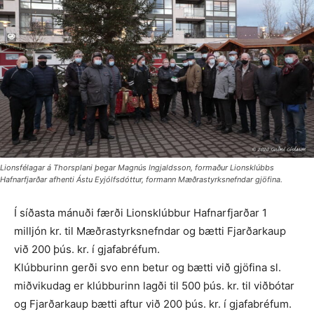
Lionsfélagar á Thorsplani þegar Magnús Ingjaldsson, formaður Lionsklúbbs
Hafnarfjarðar afhenti Ástu Eyjólfsdóttur, formann Mæðrastyrksnefndar gjöfina.
Í síðasta mánuði færði Lionsklúbbur Hafnarfjarðar 1
milljón kr. til Mæðra­styrksnefndar og bætti Fjarðarkaup
við 200 þús. kr. í gjafabréfum.
Klúbburinn gerði svo enn betur og bætti við gjöfina sl.
miðvikudag er klúbburinn lagði til 500 þús. kr. til viðbótar
og Fjarðarkaup bætti aftur við 200 þús. kr. í gjafabréfum.