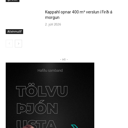
Kappahl opnar 400 m² verslun í Firði á
morgun
2. júlí 2026
Atvinnulíf
- H1 -