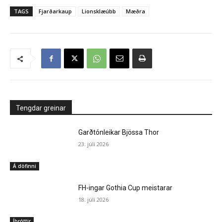
TAGS
Fjarðarkaup
Lionsklæúbb
Mæðra
Tengdar greinar
Garðtónleikar Bjössa Thor
23. júlí 2026
Á döfinni
FH-ingar Gothia Cup meistarar
18. júlí 2026
Íþróttir