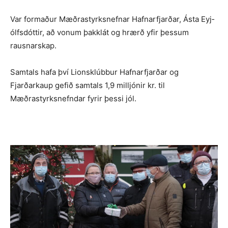
Var formaður Mæðra­styrks­nefnar Hafnarfjarðar, Ásta Eyj­
ólfs­dóttir, að vonum þakklát og hrærð yfir þessum
rausnarskap.
Samtals hafa því Lionsklúbbur Hafnarfjarðar og
Fjarðarkaup gefið samtals 1,9 milljónir kr. til
Mæðrastyrksnefndar fyrir þessi jól.