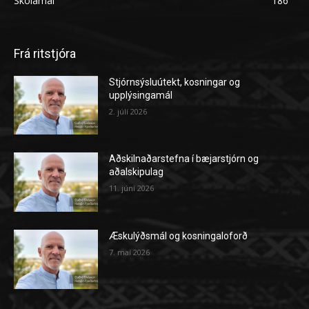
Skólamál
186
Frá ritstjóra
Stjórnsýsluútekt, kosningar og
upplýsingamál
2. júlí 2026
Aðskilnaðarstefna í bæjarstjórn og
aðalskipulag
11. júní 2026
Æskulýðsmál og kosningaloforð
7. maí 2026