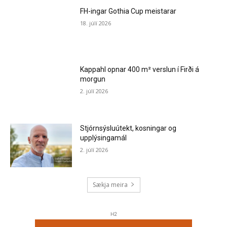
FH-ingar Gothia Cup meistarar
18. júlí 2026
Kappahl opnar 400 m² verslun í Firði á
morgun
2. júlí 2026
Stjórnsýsluútekt, kosningar og
upplýsingamál
2. júlí 2026
Sækja meira
H2