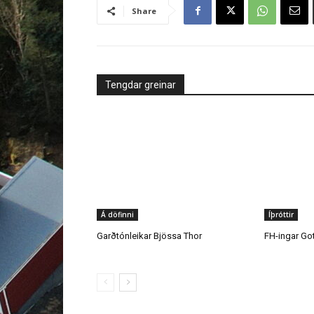
Share
Tengdar greinar
Á döfinni
Íþróttir
Garðtónleikar Bjössa Thor
FH-ingar Go