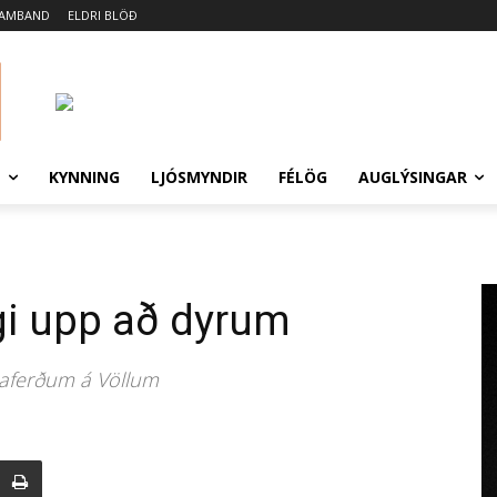
SAMBAND
ELDRI BLÖÐ
N
KYNNING
LJÓSMYNDIR
FÉLÖG
AUGLÝSINGAR
ngi upp að dyrum
naferðum á Völlum