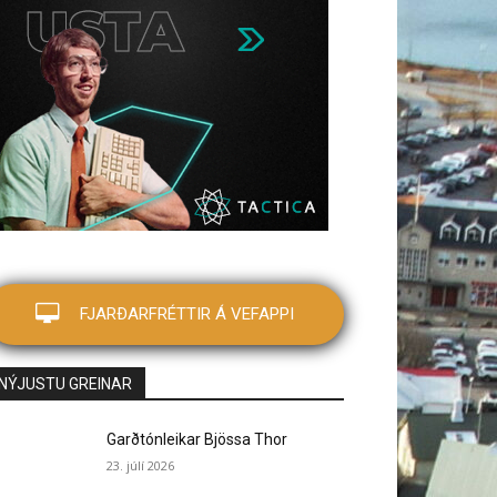
FJARÐARFRÉTTIR Á VEFAPPI
NÝJUSTU GREINAR
Garðtónleikar Bjössa Thor
23. júlí 2026