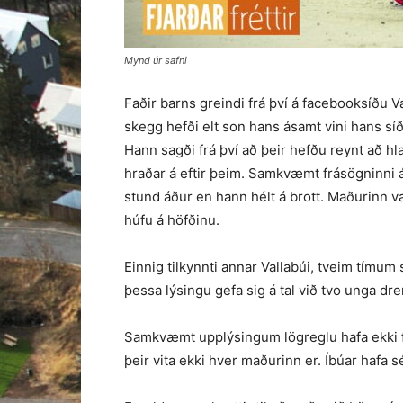
Mynd úr safni
Faðir barns greindi frá því á facebooksíðu V
skegg hefði elt son hans ásamt vini hans sí
Hann sagði frá því að þeir hefðu reynt að h
hraðar á eftir þeim. Samkvæmt frásögninni á
stund áður en hann hélt á brott. Maðurinn 
húfu á höfðinu.
Einnig tilkynnti annar Vallabúi, tveim tímum 
þessa lýsingu gefa sig á tal við tvo unga dr
Samkvæmt upplýsingum lögreglu hafa ekki f
þeir vita ekki hver maðurinn er. Íbúar hafa sé