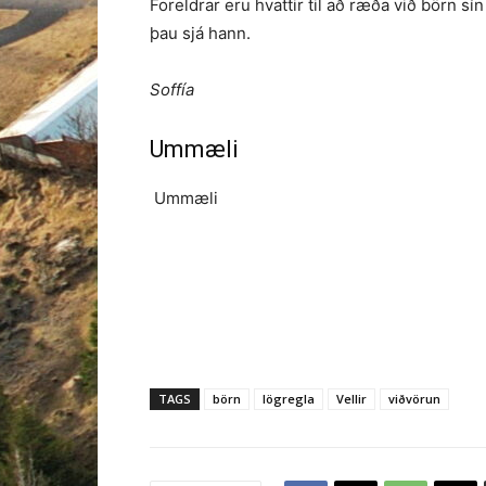
Foreldrar eru hvattir til að ræða við börn sín
þau sjá hann.
Soffía
Ummæli
Ummæli
TAGS
börn
lögregla
Vellir
viðvörun