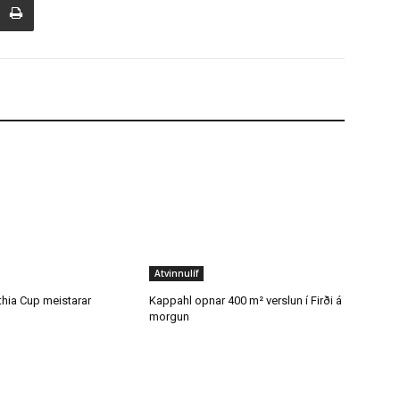
Atvinnulíf
thia Cup meistarar
Kappahl opnar 400 m² verslun í Firði á
morgun