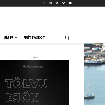
UM FF
FRÉTTASKOT
- H1 -