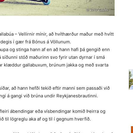
allabúa – Vellirnir mínir, að hvíthærður maður með hvítt
ðdegis í gær frá Bónus á Völlunum.
laupa og stinga hann af en að hann hafi þá gengið enn
 síðunni stóð maðurinn svo fyrir utan dyrnar í smá
var klæddur gallabuxum, brúnum jakka og með svarta
síðar, að hann hefði tekið eftir manni sem passaði við
engi á gangi við brúna undir Reykjanesbrautinni.
leiri ábendingar eða vísbendingar komið Þeirra og
ð til lögreglu aka af og til í gegnum hverfið.