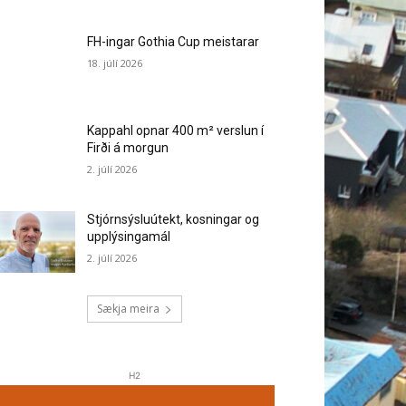
FH-ingar Gothia Cup meistarar
18. júlí 2026
Kappahl opnar 400 m² verslun í
Firði á morgun
2. júlí 2026
Stjórnsýsluútekt, kosningar og
upplýsingamál
2. júlí 2026
Sækja meira
H2