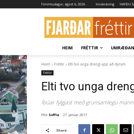
Fimmtudagur, ágúst 6, 2026
Innskráning
HAFÐU 
HEIM
FRÉTTIR
UMRÆÐA
Heim
Fréttir
Elti tvo unga drengi upp að dyrum
Fréttir
Elti tvo unga dre
Íbúar fylgjast með grunsamlegu man
Eftir
Soffía
27. janúar 2017
Share