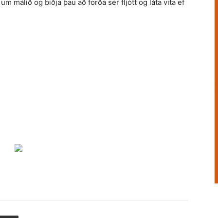
 um málið og biðja þau að forða sér fljótt og láta vita ef