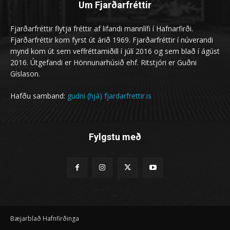
Um Fjarðarfréttir
Fjarðarfréttir flytja fréttir af lifandi mannlífi í Hafnarfirði.
Fjarðarfréttir kom fyrst út árið 1969. Fjarðarfréttir í núverandi
mynd kom út sem veffréttamiðill í júlí 2016 og sem blað í ágúst
2016. Útgefandi er Hönnunarhúsið ehf. Ritstjóri er Guðni
Gíslason.
Hafðu samband:
gudni (hjá) fjardarfrettir.is
Fylgstu með
Bæjarblað Hafnfirðinga