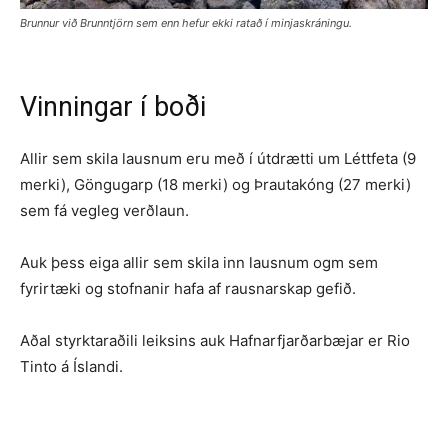
Brunnur við Brunntjörn sem enn hefur ekki ratað í minjaskráningu.
Vinningar í boði
Allir sem skila lausnum eru með í útdrætti um Léttfeta (9
merki), Göngugarp (18 merki) og Þrautakóng (27 merki)
sem fá vegleg verðlaun.
Auk þess eiga allir sem skila inn lausnum ogm sem
fyrirtæki og stofnanir hafa af rausnarskap gefið.
Aðal styrktaraðili leiksins auk Hafnarfjarðarbæjar er Rio
Tinto á Íslandi.