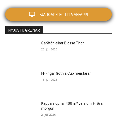
FJARÐARFRÉTTIR Á VEFAPPI
NÝJUSTU GREINAR
Garðtónleikar Bjössa Thor
23. júlí 2026
FH-ingar Gothia Cup meistarar
18. júlí 2026
Kappahl opnar 400 m² verslun í Firði á
morgun
2. júlí 2026