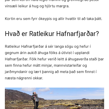
vinsæli leikur á hug og hjörtu margra.
Kortin eru sem fyrr ókeypis og allir hvattir til að taka þátt.
Hvað er Ratleikur Hafnarfjarðar?
Ratleikur Hafnarfjarðar á sér langa sögu og hefur í
gegnum árin aukið áhuga fólks á útivist í upplandi
Hafnarfjarðar. Fólk hefur verið leitt á áhugaverða staði þar
sem finna hefur mátt minjar, mannvistarleifar og
jarðmyndanir og lært þannig að meta það sem finnst í
næsta nágrenni okkar.