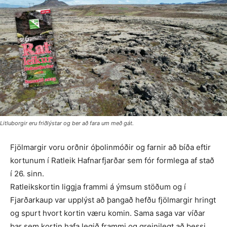
Litluborgir eru friðlýstar og ber að fara um með gát.
Fjölmargir voru orðnir óþolinmóðir og farnir að bíða eftir
kortunum í Ratleik Hafnarfjarðar sem fór formlega af stað
í 26. sinn.
Ratleikskortin liggja frammi á ýmsum stöðum og í
Fjarðarkaup var upplýst að þangað hefðu fjölmargir hringt
og spurt hvort kortin væru komin. Sama saga var víðar
þar sem kortin hafa legið frammi og greinilegt að þessi