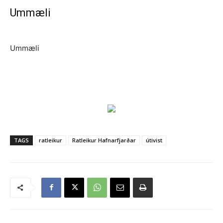
Ummæli
Ummæli
TAGS
ratleikur
Ratleikur Hafnarfjarðar
útivist