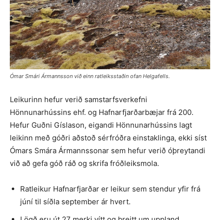
Ómar Smári Ármannsson við einn ratleiksstaðin ofan Helgafells.
Leikurinn hefur verið samstarfsverkefni
Hönnunarhússins ehf. og Hafnarfjarðarbæjar frá 200.
Hefur Guðni Gíslason, eigandi Hönnunarhússins lagt
leikinn með góðri aðstoð sérfróðra einstaklinga, ekki síst
Ómars Smára Ármannssonar sem hefur verið óþreytandi
við að gefa góð ráð og skrifa fróðleiksmola.
Ratleikur Hafnarfjarðar er leikur sem stendur yfir frá
júní til síðla september ár hvert.
Lögð eru út 27 merki vítt og breitt um uppland