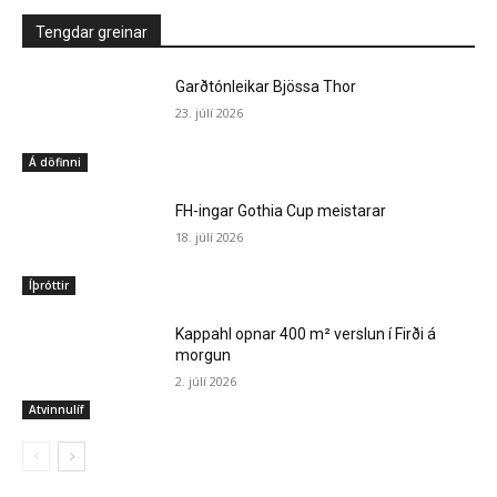
Tengdar greinar
Garðtónleikar Bjössa Thor
23. júlí 2026
Á döfinni
FH-ingar Gothia Cup meistarar
18. júlí 2026
Íþróttir
Kappahl opnar 400 m² verslun í Firði á
morgun
2. júlí 2026
Atvinnulíf