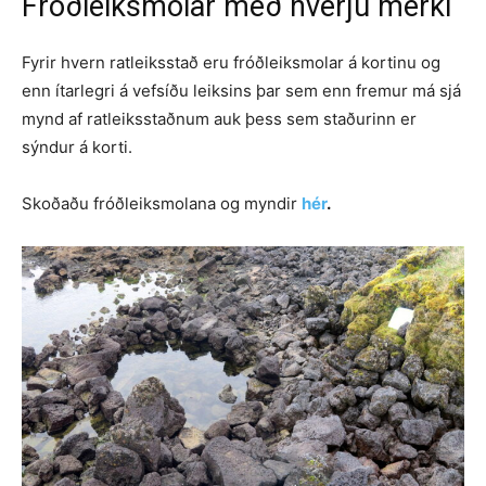
Fróðleiksmolar með hverju merki
Fyrir hvern ratleiksstað eru fróðleiksmolar á kortinu og
enn ítarlegri á vefsíðu leiksins þar sem enn fremur má sjá
mynd af ratleiksstaðnum auk þess sem staðurinn er
sýndur á korti.
Skoðaðu fróðleiksmolana og myndir
hér
.