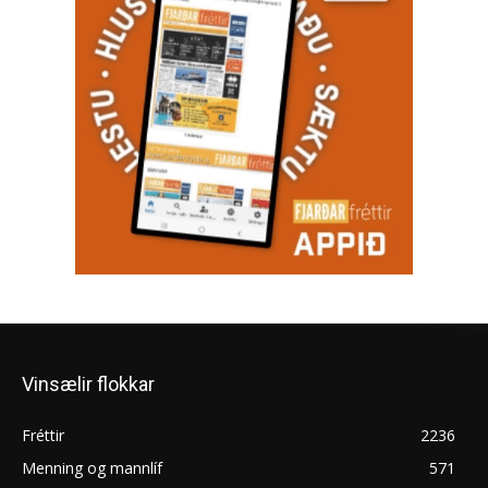
Vinsælir flokkar
Fréttir
2236
Menning og mannlíf
571