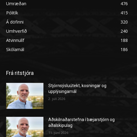
Umræðan
476
Pólitík
415
Á döfinni
320
Umhverfið
240
Atvinnulíf
188
Skólamál
186
Frá ritstjóra
Stjórnsýsluútekt, kosningar og
upplýsingamál
2. júlí 2026
Aðskilnaðarstefna í bæjarstjórn og
aðalskipulag
11. júní 2026