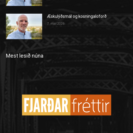
Æskulýðsmál og kosningaloforð
7. maí 2026
Mest lesið núna