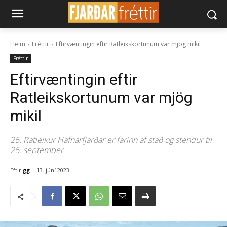
Heim
Fréttir
Eftirvæntingin eftir Ratleikskortunum var mjög mikil
Fréttir
Eftirvæntingin eftir
Ratleikskortunum var mjög
mikil
26. Ratleikur Hafnarfjarðar er farinn af stað og stendur til
26. september
Eftir
gg
13. júní 2023