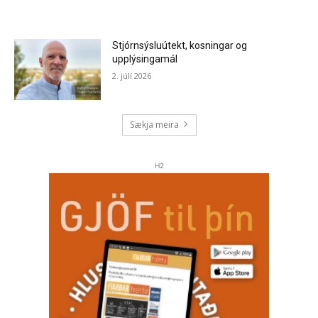
Stjórnsýsluútekt, kosningar og
upplýsingamál
2. júlí 2026
Sækja meira
H2