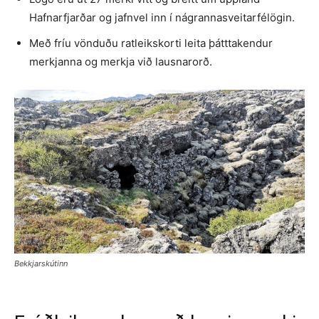
Hafnarfjarðar og jafnvel inn í nágrannasveitarfélögin.
Með fríu vönduðu ratleikskorti leita þátttakendur
merkjanna og merkja við lausnarorð.
Bekkjarskútinn