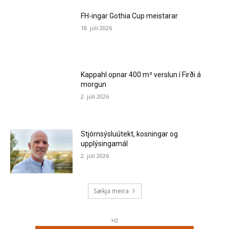
FH-ingar Gothia Cup meistarar
18. júlí 2026
Kappahl opnar 400 m² verslun í Firði á
morgun
2. júlí 2026
Stjórnsýsluútekt, kosningar og
upplýsingamál
2. júlí 2026
Sækja meira
H2