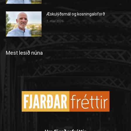
Æskulýðsmál og kosningaloforð
7. maí 2026
Mest lesið núna