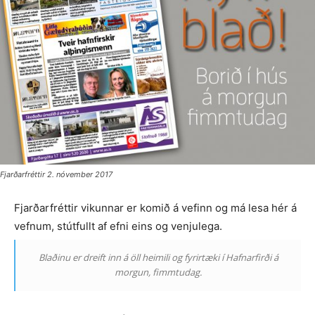
Fjarðarfréttir 2. nóvember 2017
Fjarðarfréttir vikunnar er komið á vefinn og má lesa hér á
vefnum, stútfullt af efni eins og venjulega.
Blaðinu er dreift inn á öll heimili og fyrirtæki í Hafnarfirði á
morgun, fimmtudag.