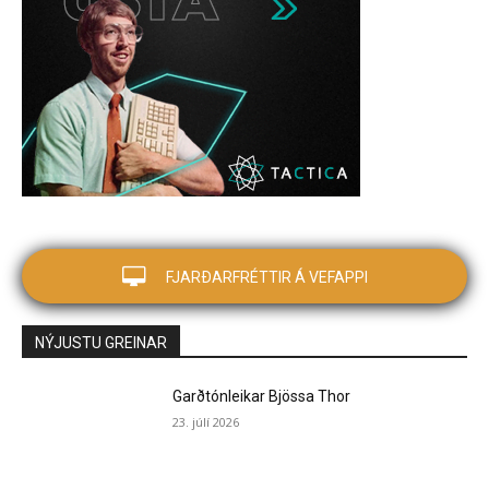
FJARÐARFRÉTTIR Á VEFAPPI
NÝJUSTU GREINAR
Garðtónleikar Bjössa Thor
23. júlí 2026