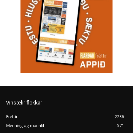
Vinsælir flokkar
Fréttir
2236
Menning og mannlíf
571