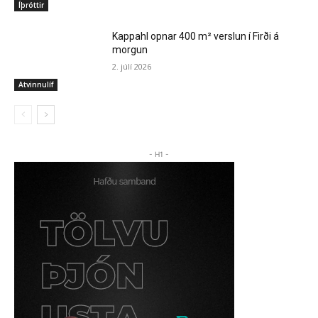
Íþróttir
Kappahl opnar 400 m² verslun í Firði á
morgun
2. júlí 2026
Atvinnulíf
- H1 -