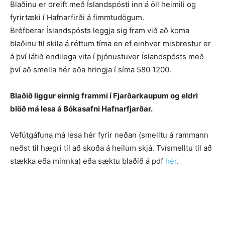
Blaðinu er dreift með Íslandspósti inn á öll heimili og
fyrirtæki í Hafnarfirði á fimmtudögum.
Bréfberar Íslandspósts leggja sig fram við að koma
blaðinu til skila á réttum tíma en ef einhver misbrestur er
á því látið endilega vita í þjónustuver Íslandspósts með
því að smella hér eða hringja í síma 580 1200.
Blaðið liggur einnig frammi í Fjarðarkaupum og eldri
blöð má lesa á Bókasafni Hafnarfjarðar.
Vefútgáfuna má lesa hér fyrir neðan (smelltu á rammann
neðst til hægri til að skoða á heilum skjá. Tvísmelltu til að
stækka eða minnka) eða sæktu blaðið á pdf
hér
.