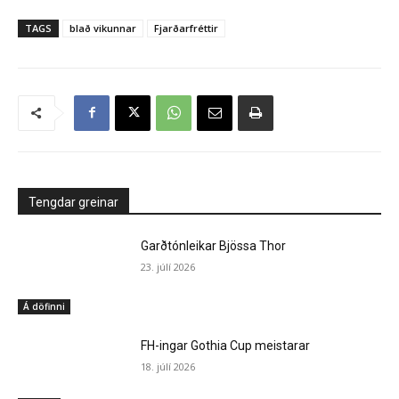
TAGS
blað vikunnar
Fjarðarfréttir
Tengdar greinar
Garðtónleikar Bjössa Thor
23. júlí 2026
Á döfinni
FH-ingar Gothia Cup meistarar
18. júlí 2026