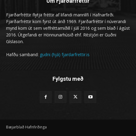
Um Fjarðarfréttir
Fjarðarfréttir flytja fréttir af lifandi mannlífi í Hafnarfirði.
Fjarðarfréttir kom fyrst út árið 1969. Fjarðarfréttir í núverandi
mynd kom út sem veffréttamiðill í júlí 2016 og sem blað í ágúst
2016. Útgefandi er Hönnunarhúsið ehf. Ritstjóri er Guðni
Gíslason.
Hafðu samband:
gudni (hjá) fjardarfrettir.is
Fylgstu með
Bæjarblað Hafnfirðinga