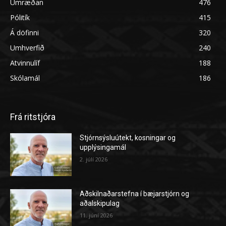
Umræðan
476
Pólitík
415
Á döfinni
320
Umhverfið
240
Atvinnulíf
188
Skólamál
186
Frá ritstjóra
Stjórnsýsluútekt, kosningar og
upplýsingamál
2. júlí 2026
Aðskilnaðarstefna í bæjarstjórn og
aðalskipulag
11. júní 2026