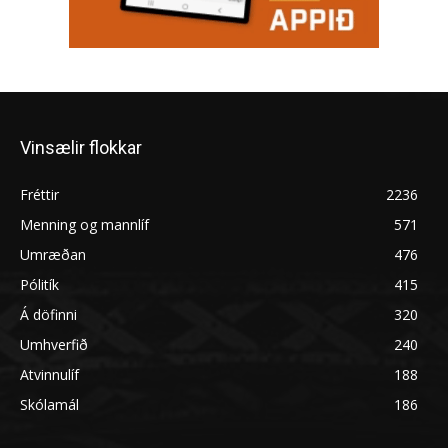
Vinsælir flokkar
Fréttir
2236
Menning og mannlíf
571
Umræðan
476
Pólitík
415
Á döfinni
320
Umhverfið
240
Atvinnulíf
188
Skólamál
186