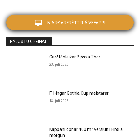
FJARÐARFRÉTTIR Á VEFAPPI
NÝJUSTU GREINAR
Garðtónleikar Bjössa Thor
23. júlí 2026
FH-ingar Gothia Cup meistarar
18. júlí 2026
Kappahl opnar 400 m² verslun í Firði á
morgun