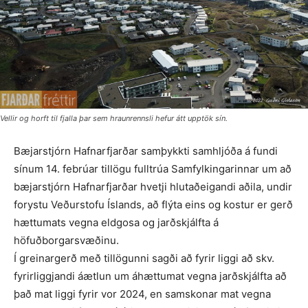
Vellir og horft til fjalla þar sem hraunrennsli hefur átt upptök sín.
Bæjarstjórn Hafnarfjarðar samþykkti samhljóða á fundi
sínum 14. febrúar tillögu fulltrúa Samfylkingarinnar um að
bæjarstjórn Hafnarfjarðar hvetji hlutaðeigandi aðila, undir
forystu Veðurstofu Íslands, að flýta eins og kostur er gerð
hættumats vegna eldgosa og jarðskjálfta á
höfuðborgarsvæðinu.
Í greinargerð með tillögunni sagði að fyrir liggi að skv.
fyrirliggjandi áætlun um áhættumat vegna jarðskjálfta að
það mat liggi fyrir vor 2024, en samskonar mat vegna