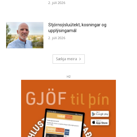
2. júlí 2026
Stjórnsýsluútekt, kosningar og
upplýsingamál
2. júlí 2026
Sækja meira
H2