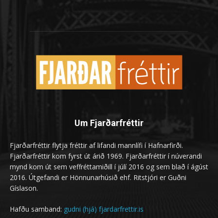
Um Fjarðarfréttir
Fjarðarfréttir flytja fréttir af lifandi mannlífi í Hafnarfirði.
Fjarðarfréttir kom fyrst út árið 1969. Fjarðarfréttir í núverandi
mynd kom út sem veffréttamiðill í júlí 2016 og sem blað í ágúst
2016. Útgefandi er Hönnunarhúsið ehf. Ritstjóri er Guðni
Gíslason.
Hafðu samband:
gudni (hjá) fjardarfrettir.is