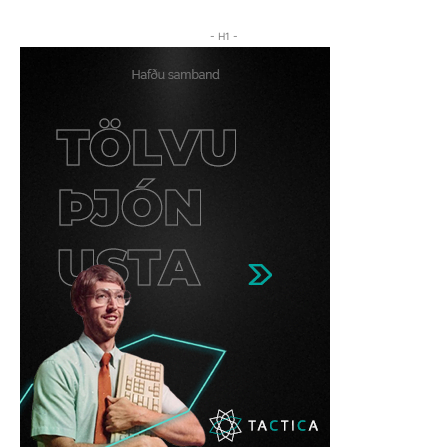
- H1 -