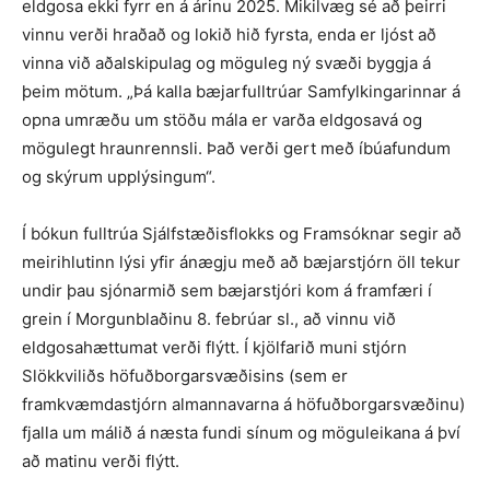
eldgosa ekki fyrr en á árinu 2025. Mikilvæg sé að þeirri
vinnu verði hraðað og lokið hið fyrsta, enda er ljóst að
vinna við aðalskipulag og möguleg ný svæði byggja á
þeim mötum. „Þá kalla bæjarfulltrúar Samfylkingarinnar á
opna umræðu um stöðu mála er varða eldgosavá og
mögulegt hraunrennsli. Það verði gert með íbúafundum
og skýrum upplýsingum“.
Í bókun fulltrúa Sjálfstæðisflokks og Framsóknar segir að
meirihlutinn lýsi yfir ánægju með að bæjarstjórn öll tekur
undir þau sjónarmið sem bæjarstjóri kom á framfæri í
grein í Morgunblaðinu 8. febrúar sl., að vinnu við
eldgosahættumat verði flýtt. Í kjölfarið muni stjórn
Slökkviliðs höfuðborgarsvæðisins (sem er
framkvæmdastjórn almannavarna á höfuðborgarsvæðinu)
fjalla um málið á næsta fundi sínum og möguleikana á því
að matinu verði flýtt.