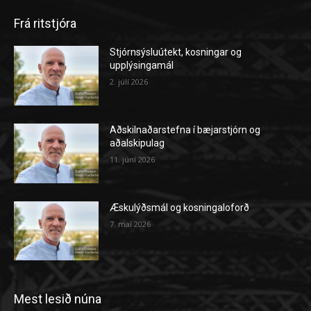
Frá ritstjóra
Stjórnsýsluútekt, kosningar og
upplýsingamál
2. júlí 2026
Aðskilnaðarstefna í bæjarstjórn og
aðalskipulag
11. júní 2026
Æskulýðsmál og kosningaloforð
7. maí 2026
Mest lesið núna