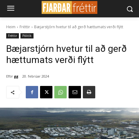
Heim
Fréttir
Bæjarstjórn hvetur til að gerð hættumats verði flýtt
Fréttir
Pólitík
Bæjarstjórn hvetur til að gerð
hættumats verði flýtt
Eftir
gg
20. febrúar 2024