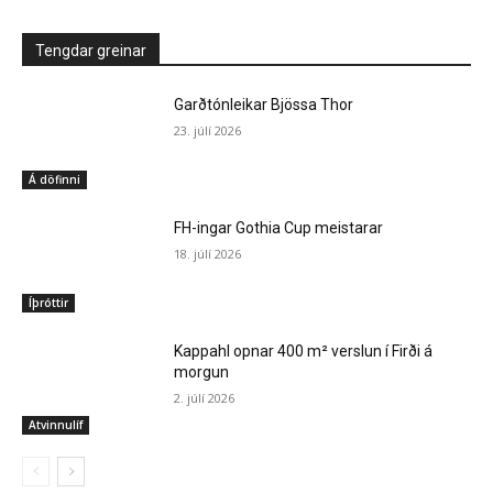
Tengdar greinar
Garðtónleikar Bjössa Thor
23. júlí 2026
Á döfinni
FH-ingar Gothia Cup meistarar
18. júlí 2026
Íþróttir
Kappahl opnar 400 m² verslun í Firði á
morgun
2. júlí 2026
Atvinnulíf