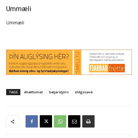
Ummæli
Ummæli
TAGS
áhættumat
bæjarstjórn
eldgosavá