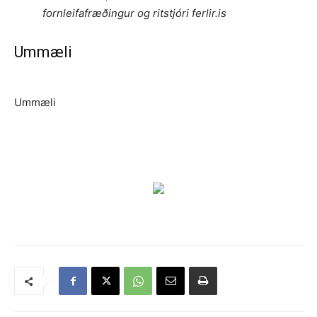
fornleifafræðingur og ritstjóri ferlir.is
Ummæli
Ummæli