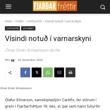
Heim
Fréttir
Umhverfið
Vísindi notuð í varnarskyni
Umhverfið
Umræðan
Vísindi notuð í varnarskyni
Ómar Smári Ármannsson skrifar
Eftir
gg
24. desember 2024
Ómar Smári Ármannsson
Ólafur Elínarson, samskiptastjóri Carbfix, fer stórum í
grein í Fjarðarfréttum 19. des. sl. þar sem hann fullyrðir