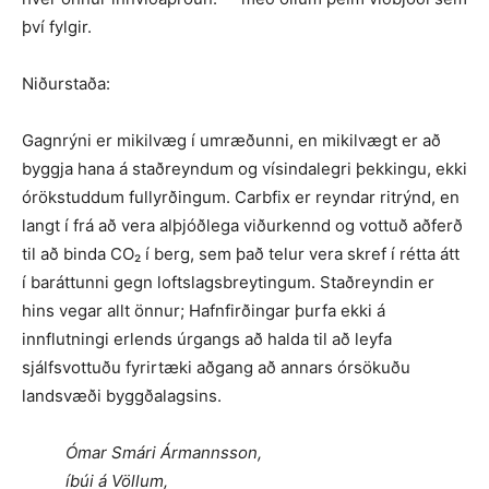
því fylgir.
Niðurstaða:
Gagnrýni er mikilvæg í umræðunni, en mikilvægt er að
byggja hana á staðreyndum og vísindalegri þekkingu, ekki
órökstuddum fullyrðingum. Carbfix er reyndar ritrýnd, en
langt í frá að vera alþjóðlega viðurkennd og vottuð aðferð
til að binda CO₂ í berg, sem það telur vera skref í rétta átt
í baráttunni gegn loftslagsbreytingum. Staðreyndin er
hins vegar allt önnur; Hafnfirðingar þurfa ekki á
innflutningi erlends úrgangs að halda til að leyfa
sjálfsvottuðu fyrirtæki aðgang að annars órsökuðu
landsvæði byggðalagsins.
Ómar Smári Ármannsson,
íbúi á Völlum,