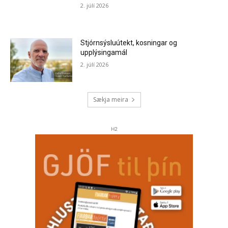
2. júlí 2026
Stjórnsýsluútekt, kosningar og
upplýsingamál
2. júlí 2026
Sækja meira
H2