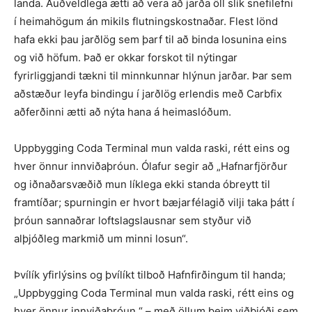
landa. Auðveldlega ætti að vera að jarða öll slík snefilefni
í heimahögum án mikils flutningskostnaðar. Flest lönd
hafa ekki þau jarðlög sem þarf til að binda losunina eins
og við höfum. Það er okkar forskot til nýtingar
fyrirliggjandi tækni til minnkunnar hlýnun jarðar. Þar sem
aðstæður leyfa bindingu í jarðlög erlendis með Carbfix
aðferðinni ætti að nýta hana á heimaslóðum.
Uppbygging Coda Terminal mun valda raski, rétt eins og
hver önnur innviðaþróun. Ólafur segir að „Hafnarfjörður
og iðnaðarsvæðið mun líklega ekki standa óbreytt til
framtíðar; spurningin er hvort bæjarfélagið vilji taka þátt í
þróun sannaðrar loftslagslausnar sem styður við
alþjóðleg markmið um minni losun“.
Þvílík yfirlýsins og þvílíkt tilboð Hafnfirðingum til handa;
„Uppbygging Coda Terminal mun valda raski, rétt eins og
hver önnur innviðaþróun.“ – með öllum þeim viðbjóði sem