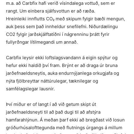
m.a. að Carbfix hafi verið vísindalega vottuð, sem er
rangt. Um einbera sjálfsvottun er að ræða.
Hreinleiki innflutts CO₂ með skipum fylgir bæði mengun,
auk þess sem það innheldur snefilefni. Niðurdælingu
CO2 fylgir jarðskjálftatíðni í nágrenninu þrátt fyrir
fullyrðngar lítilmegandi um annað.
Carbfix leysir ekki loftslagsvandann á eigin spýtur og
hefur ekki haldið því fram. Brýnt er að draga úr bruna
jarðefnaeldsneytis, auka endurnýjanlega orkugjafa og
nýta fjölbreyttar náttúrulegar, tæknilegar og
samfélagslegar lausnir.
Því miður er of langt í að við getum skipt út
jarðefnaeldsneyti til að það dugi til að afstýra
hamfarahlýnun. Á meðan þarf ekki að bregðast við losun
gróðurhúsalofttegunda með flutnings úrgangs á millum