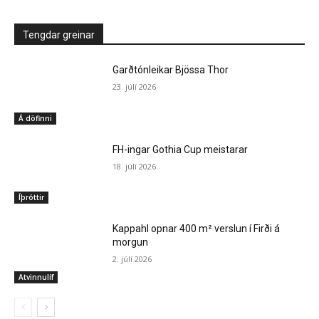
Tengdar greinar
Garðtónleikar Bjössa Thor
23. júlí 2026
Á döfinni
FH-ingar Gothia Cup meistarar
18. júlí 2026
Íþróttir
Kappahl opnar 400 m² verslun í Firði á
morgun
2. júlí 2026
Atvinnulíf