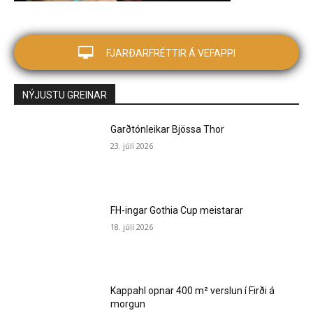
FJARÐARFRÉTTIR Á VEFAPPI
NÝJUSTU GREINAR
Garðtónleikar Bjössa Thor
23. júlí 2026
FH-ingar Gothia Cup meistarar
18. júlí 2026
Kappahl opnar 400 m² verslun í Firði á
morgun