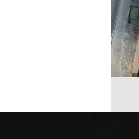
2236
571
476