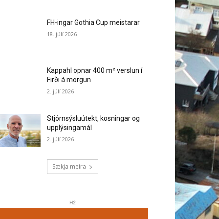
FH-ingar Gothia Cup meistarar
18. júlí 2026
Kappahl opnar 400 m² verslun í
Firði á morgun
2. júlí 2026
Stjórnsýsluútekt, kosningar og
upplýsingamál
2. júlí 2026
Sækja meira
H2