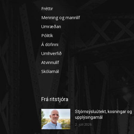
Pólitík
Á döfinni
Umhverfið
Atvinnulíf
Skólamál
Frá ritstjóra
Stjórnsýsluútekt, kosningar og
upplýsingamál
2. júlí 2026
Aðskilnaðarstefna í bæjarstjór
og aðalskipulag
11. júní 2026