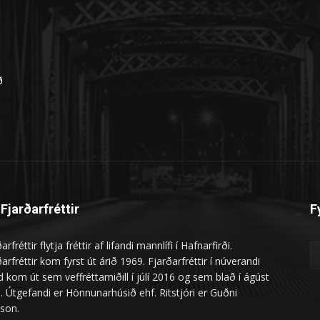
ð
Fjarðarfréttir
F
arfréttir flytja fréttir af lifandi mannlífi í Hafnarfirði.
arfréttir kom fyrst út árið 1969. Fjarðarfréttir í núverandi
 kom út sem veffréttamiðill í júlí 2016 og sem blað í ágúst
. Útgefandi er Hönnunarhúsið ehf. Ritstjóri er Guðni
ason.
ðu samband:
gudni (hjá) fjardarfrettir.is