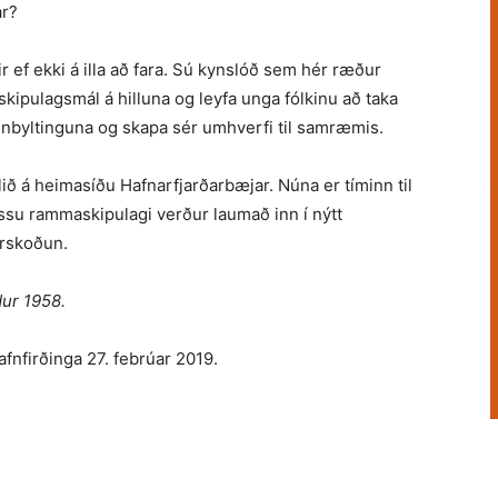
ar?
f ekki á illa að fara. Sú kyn­­slóð sem hér ræður
skipu­lagsmál á hilluna og leyfa unga fólkinu að taka
 iðnbyltinguna og skapa sér umhverfi til samræmis.
lið á heimasíðu Hafnar­fjarð­arbæjar. Núna er tíminn til
essu ramma­skipulagi verður laumað inn í nýtt
urskoðun.
ur 1958.
Hafnfirðinga 27. febrúar 2019.