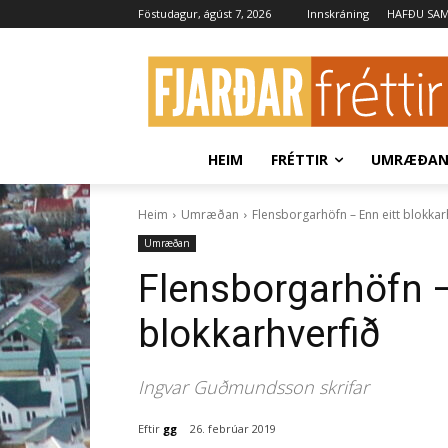
Föstudagur, ágúst 7, 2026
Innskráning
HAFÐU SA
HEIM
FRÉTTIR
UMRÆÐA
Heim
Umræðan
Flensborgarhöfn – Enn eitt blokkar
Umræðan
Flensborgarhöfn –
blokkarhverfið
Ingvar Guðmundsson skrifar
Eftir
gg
26. febrúar 2019