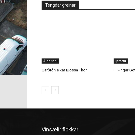
Á döfinni
Íþróttir
Garðtónleikar Bjössa Thor
FH-ingar Go
Vinsælir flokkar
Fréttir
Menning og mannlíf
Umræðan