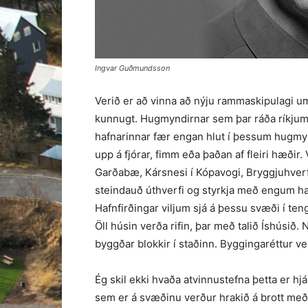
Ingvar Guðmundsson
Verið er að vinna að nýju ramma­skipulagi 
kunnugt. Hugmyndirnar sem þar ráða ríkju
hafnarinnar fær engan hlut í þessum hug­myn
upp á fjórar, fimm eða þaðan af fleiri hæðir. 
Garðabæ, Kársnesi í Kópa­vogi, Bryggjuhverf
steindauð úthverfi og styrkja með eng­um hæt
Hafnfirðingar vilj­um sjá á þessu svæði í ten
Öll húsin verða rifin, þar með talið Íshús­ið.
byggðar blokkir í staðinn. Byggingaréttur v
Ég skil ekki hvaða atvinnu­stefna þetta er hj
sem er á svæðinu verður hrakið á brott m