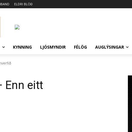
MBAND
ELDRI BLÖÐ
N
KYNNING
LJÓSMYNDIR
FÉLÖG
AUGLÝSINGAR
hverfið
 Enn eitt