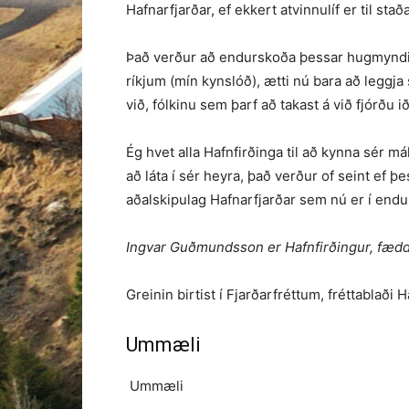
Hafnarfjarðar, ef ekkert atvinnulíf er til stað
Það verður að endurskoða þessar hugmyndir e
ríkjum (mín kynslóð), ætti nú bara að leggja 
við, fólkinu sem þarf að takast á við fjórðu
Ég hvet alla Hafnfirðinga til að kynna sér má
að láta í sér heyra, það verður of seint ef þ
aðalskipulag Hafnarfjarðar sem nú er í end
Ingvar Guðmundsson er Hafnfirðingur, fædd
Greinin birtist í Fjarðarfréttum, fréttablaði 
Ummæli
Ummæli