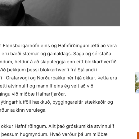
um Flensborgarhöfn eins og Hafnfirðingum ætti að vera
m eru bæði slæmar og gamaldags. Saga og sérstaða
d­um, heldur á að skipu­leggja enn eitt blokkarhverfið
Við þekkjum þessi blokkar­hverfi frá Sjá­landi í
i í Grafarvogi og Norðurbakka hér hjá okkur. Þetta eru
ti atvinnulíf og mannlíf eins ég veit að við
g­ingu við miðbæ Hafnarfjarðar.
 Nýtingar­hlutföll hækk­uð, bygginga­reitir stækkaðir og
erður aukinn verulega.
á okkur Hafnfirðingum. Allt það grósku­mikla atvinnulíf
eð þessum hugmynd­um. Hvað verður þá um miðbæ