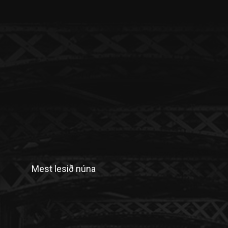
Mest lesið núna
n