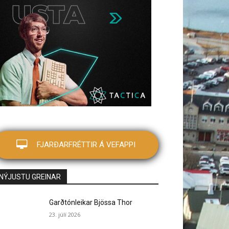
FJARÐARFRÉTTIR Á VEFAPPI
NÝJUSTU GREINAR
Garðtónleikar Bjössa Thor
23. júlí 2026