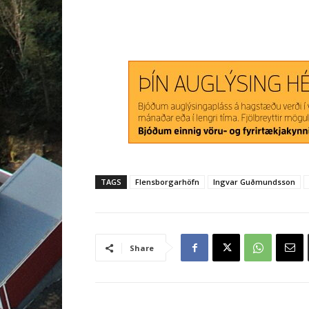
TAGS
Flensborgarhöfn
Ingvar Guðmundsson
Share
Tengdar greinar