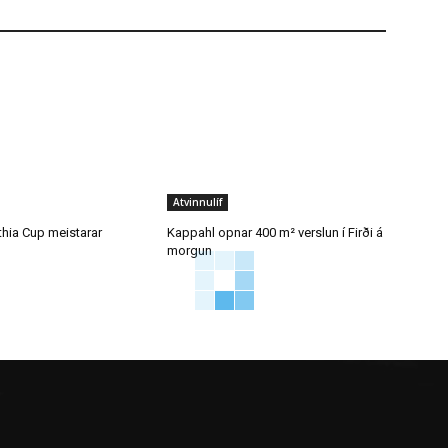
Atvinnulíf
thia Cup meistarar
Kappahl opnar 400 m² verslun í Firði á
morgun