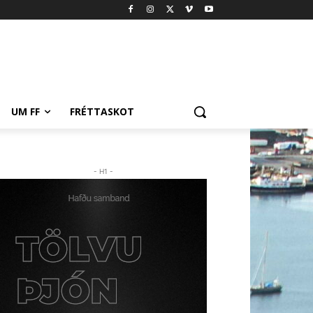
UM FF
FRÉTTASKOT
- H1 -