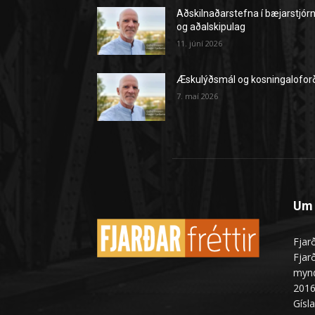
Æskulýðsmál og kosningalofor
7. maí 2026
Um 
Fjarð
Fjarð
mynd
2016
Gísl
Haf