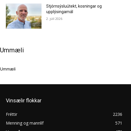
Stjórnsýsluútekt, kosningar og
upplýsingamál
2. júlí 2026
Ummæli
Ummæli
Vinsælir flokkar
Fréttir
2236
Menning og mannlíf
571