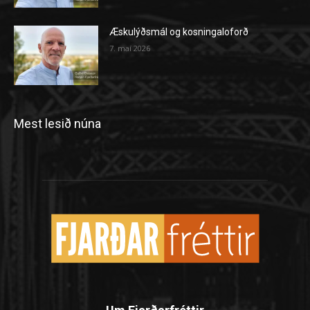
Æskulýðsmál og kosningaloforð
7. maí 2026
Mest lesið núna