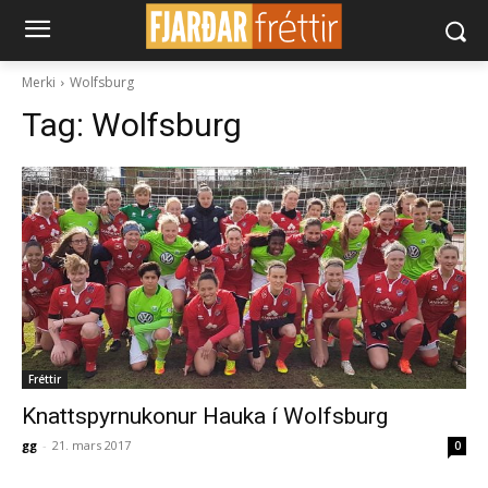
Merki
Wolfsburg
Tag:
Wolfsburg
Fréttir
Knattspyrnukonur Hauka í Wolfsburg
gg
-
21. mars 2017
0