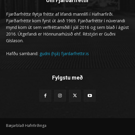
Um Fjarðarfréttir
Fjarðarfréttir flytja fréttir af lifandi mannlífi í Hafnarfirði.
Fjarðarfréttir kom fyrst út árið 1969. Fjarðarfréttir í núverandi
mynd kom út sem veffréttamiðill í júlí 2016 og sem blað í ágúst
2016. Útgefandi er Hönnunarhúsið ehf. Ritstjóri er Guðni
Gíslason.
Hafðu samband:
gudni (hjá) fjardarfrettir.is
Fylgstu með
Bæjarblað Hafnfirðinga