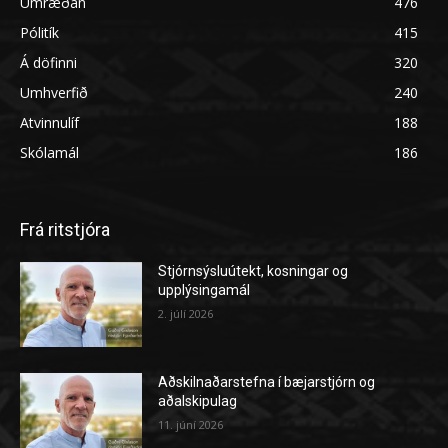
Umræðan
476
Pólitík
415
Á döfinni
320
Umhverfið
240
Atvinnulíf
188
Skólamál
186
Frá ritstjóra
Stjórnsýsluútekt, kosningar og
upplýsingamál
2. júlí 2026
Aðskilnaðarstefna í bæjarstjórn og
aðalskipulag
11. júní 2026