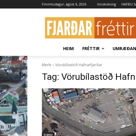
Fimmtudagur, ágúst 6, 2026
Innskráning
HAFÐU 
HEIM
FRÉTTIR
UMRÆÐA
Merki
Vörubílastöð Hafnarfjarðar
Tag:
Vörubílastöð Hafn
Fréttir