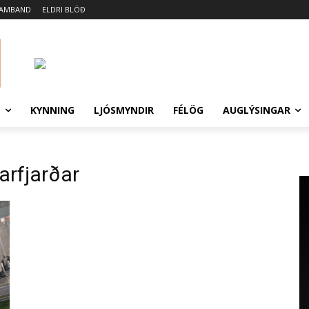
SAMBAND
ELDRI BLÖÐ
N
KYNNING
LJÓSMYNDIR
FÉLÖG
AUGLÝSINGAR
arfjarðar