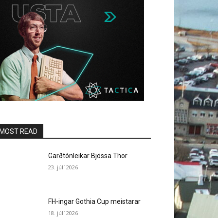
MOST READ
Garðtónleikar Bjössa Thor
23. júlí 2026
FH-ingar Gothia Cup meistarar
18. júlí 2026