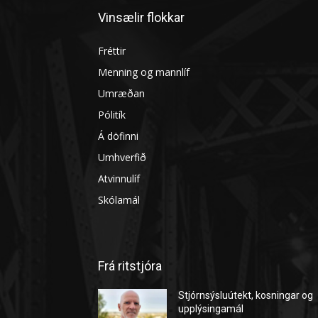
Vinsælir flokkar
Fréttir
Menning og mannlíf
Umræðan
Pólitík
Á döfinni
Umhverfið
Atvinnulíf
Skólamál
Frá ritstjóra
Stjórnsýsluútekt, kosningar og
upplýsingamál