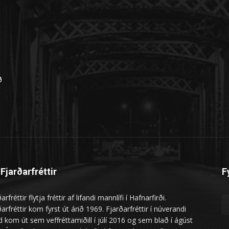
n
ð
Fjarðarfréttir
F
arfréttir flytja fréttir af lifandi mannlífi í Hafnarfirði.
arfréttir kom fyrst út árið 1969. Fjarðarfréttir í núverandi
 kom út sem veffréttamiðill í júlí 2016 og sem blað í ágúst