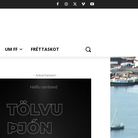
UM FF
FRÉTTASKOT
- Advertisment -