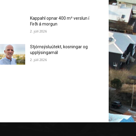
Kappahl opnar 400 m² verslun í
Firði á morgun
2. júlí 2026
Stjórnsýsluútekt, kosningar og
upplýsingamál
2. júlí 2026