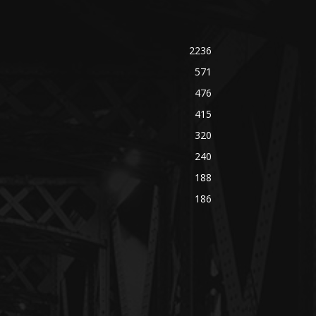
2236
571
476
415
320
240
188
186