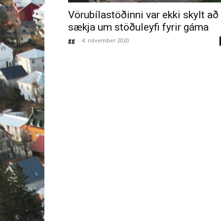
Vörubílastöðinni var ekki skylt að
sækja um stöðuleyfi fyrir gáma
gg
-
4. nóvember 2020