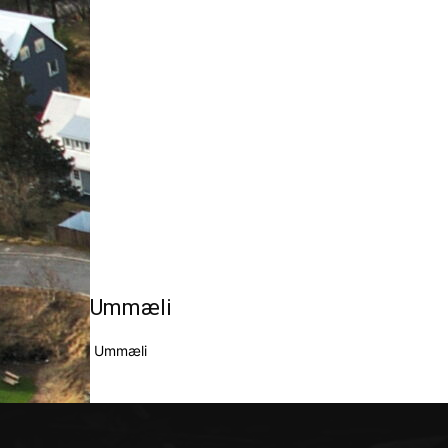
Ummæli
Ummæli