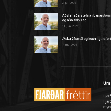
2. júlí 2026
Aðskilnaðarstefna í bæjarstjór
og aðalskipulag
11. júní 2026
Æskulýðsmál og kosningalofor
7. maí 2026
Um 
Fjarð
Fjarð
mynd