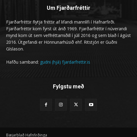
Um Fjarðarfréttir
Fjarðarfréttir flytja fréttir af lifandi mannlífi í Hafnarfirði.
Fjarðarfréttir kom fyrst út árið 1969. Fjarðarfréttir í núverandi
mynd kom út sem veffréttamiðill í júlí 2016 og sem blað í ágúst
2016. Útgefandi er Hönnunarhúsið ehf. Ritstjóri er Guðni
Gíslason.
Hafðu samband:
gudni (hjá) fjardarfrettir.is
Fylgstu með
Bæjarblað Hafnfirðinga