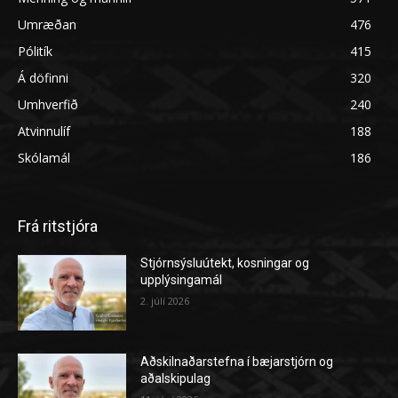
Umræðan
476
Pólitík
415
Á döfinni
320
Umhverfið
240
Atvinnulíf
188
Skólamál
186
Frá ritstjóra
Stjórnsýsluútekt, kosningar og
upplýsingamál
2. júlí 2026
Aðskilnaðarstefna í bæjarstjórn og
aðalskipulag