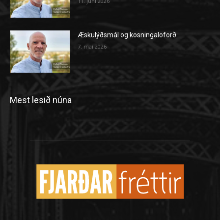
11. júní 2026
Æskulýðsmál og kosningaloforð
7. maí 2026
Mest lesið núna