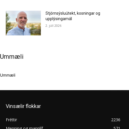
Stjórnsýsluútekt, kosningar og
upplýsingamál
2. júlí 2026
Ummæli
Ummæli
Vinsælir flokkar
Fréttir
2236
Menning og mannlíf
571