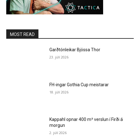
MOST READ
Garðtónleikar Bjössa Thor
23. júlí 2026
FH-ingar Gothia Cup meistarar
18. júlí 2026
Kappahl opnar 400 m² verslun í Firði á
morgun
2. júlí 2026