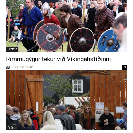
Fréttir
Rimmugýgur tekur við Víkingahátíðinni
gg
-
19. mars 2018
0
Fréttir