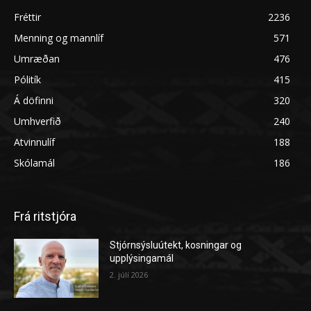
Fréttir
2236
Menning og mannlíf
571
Umræðan
476
Pólitík
415
Á döfinni
320
Umhverfið
240
Atvinnulíf
188
Skólamál
186
Frá ritstjóra
Stjórnsýsluútekt, kosningar og
upplýsingamál
2. júlí 2026