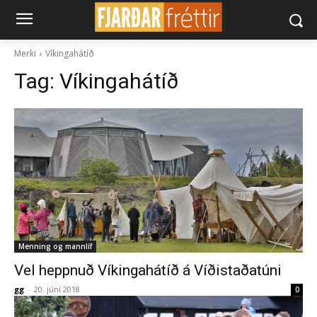
Merki
Víkingahátíð
Tag:
Víkingahátíð
Menning og mannlíf
Vel heppnuð Víkingahátíð á Víðistaðatúni
gg
-
20. júní 2018
0