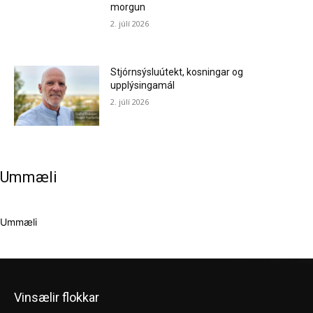
morgun
2. júlí 2026
Stjórnsýsluútekt, kosningar og
upplýsingamál
2. júlí 2026
Ummæli
Ummæli
Vinsælir flokkar