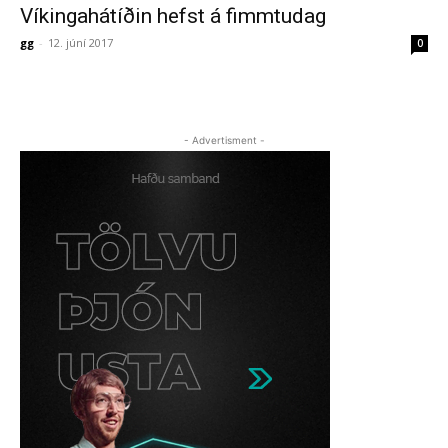
Víkingahátíðin hefst á fimmtudag
gg
-
12. júní 2017
0
- Advertisment -