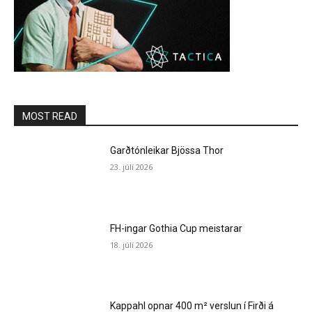
MOST READ
Garðtónleikar Bjössa Thor
23. júlí 2026
FH-ingar Gothia Cup meistarar
18. júlí 2026
Kappahl opnar 400 m² verslun í Firði á