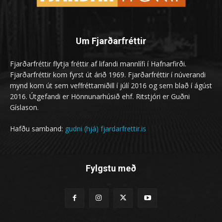
Um Fjarðarfréttir
Fjarðarfréttir flytja fréttir af lifandi mannlífi í Hafnarfirði.
Fjarðarfréttir kom fyrst út árið 1969. Fjarðarfréttir í núverandi
mynd kom út sem veffréttamiðill í júlí 2016 og sem blað í ágúst
2016. Útgefandi er Hönnunarhúsið ehf. Ritstjóri er Guðni
Gíslason.
Hafðu samband:
gudni (hjá) fjardarfrettir.is
Fylgstu með