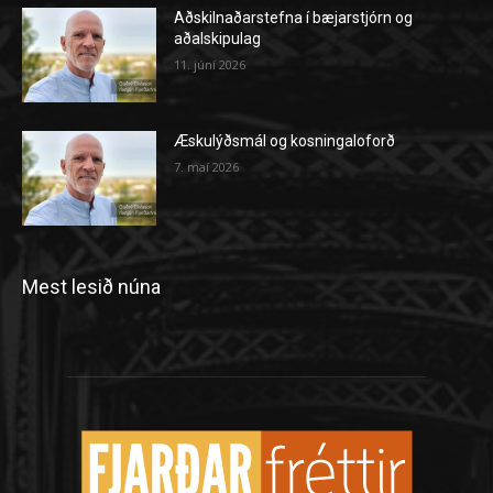
Aðskilnaðarstefna í bæjarstjórn og
aðalskipulag
11. júní 2026
Æskulýðsmál og kosningaloforð
7. maí 2026
Mest lesið núna