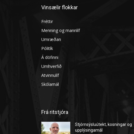
Vinsælir flokkar
Fréttir
Menning og mannlíf
Umræðan
Pólitík
Á döfinni
Umhverfið
Atvinnulíf
Skólamál
Frá ritstjóra
Stjórnsýsluútekt, kosningar og
upplýsingamál