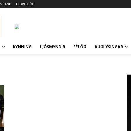
AMBAND
ELDRI BLÖÐ
N
KYNNING
LJÓSMYNDIR
FÉLÖG
AUGLÝSINGAR