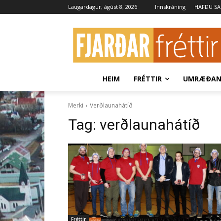
Laugardagur, ágúst 8, 2026
Innskráning
HAFÐU S
HEIM
FRÉTTIR
UMRÆÐA
Merki
Verðlaunahátíð
Tag:
verðlaunahátíð
Fréttir