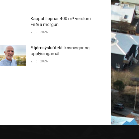
Kappahl opnar 400 m² verslun í
Firði á morgun
2. júlí 2026
Stjórnsýsluútekt, kosningar og
upplýsingamál
2. júlí 2026