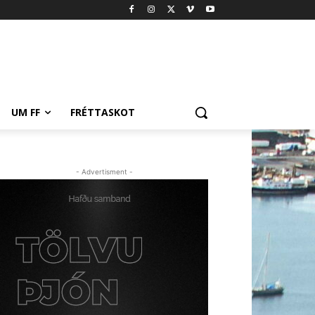
UM FF
FRÉTTASKOT
- Advertisment -