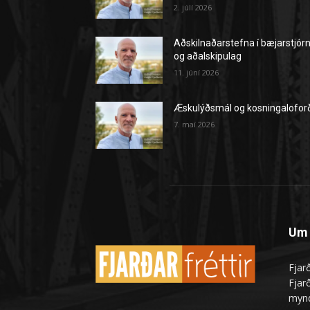
2. júlí 2026
Aðskilnaðarstefna í bæjarstjór
og aðalskipulag
11. júní 2026
Æskulýðsmál og kosningalofor
7. maí 2026
Um 
Fjarð
Fjarð
mynd