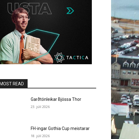
MOST READ
Garðtónleikar Bjössa Thor
23. júlí 2026
FH-ingar Gothia Cup meistarar
18. júlí 2026