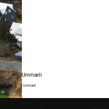
Ummæli
Ummæli