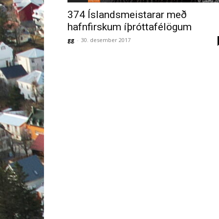
374 Íslandsmeistarar með
hafnfirskum íþróttafélögum
gg
-
30. desember 2017