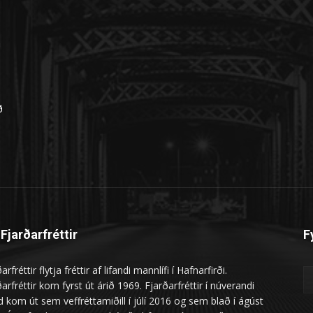
n
ð
Fjarðarfréttir
F
arfréttir flytja fréttir af lifandi mannlífi í Hafnarfirði.
arfréttir kom fyrst út árið 1969. Fjarðarfréttir í núverandi
 kom út sem veffréttamiðill í júlí 2016 og sem blað í ágúst