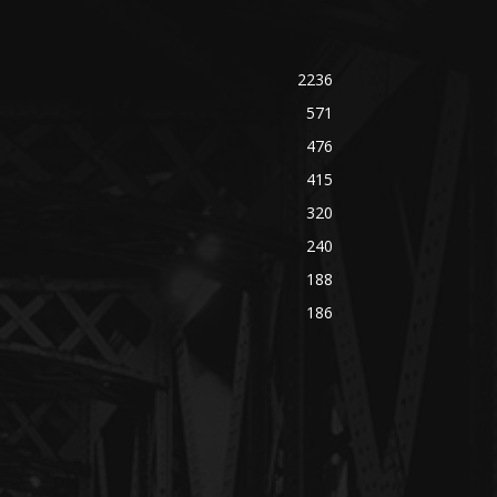
2236
571
476
415
320
240
188
186