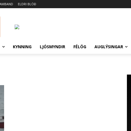
SAMBAND
ELDRI BLÖÐ
N
KYNNING
LJÓSMYNDIR
FÉLÖG
AUGLÝSINGAR