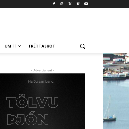
UM FF
FRÉTTASKOT
- Advertisment -