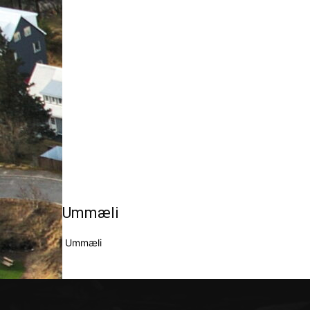
Ummæli
Ummæli