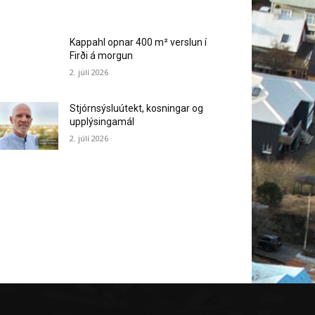
Kappahl opnar 400 m² verslun í
Firði á morgun
2. júlí 2026
Stjórnsýsluútekt, kosningar og
upplýsingamál
2. júlí 2026