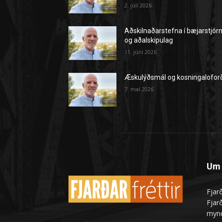
2. júlí 2026
Aðskilnaðarstefna í bæjarstjór
og aðalskipulag
11. júní 2026
Æskulýðsmál og kosningalofor
7. maí 2026
Um 
Fjarð
Fjarð
mynd