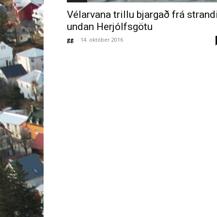
Vélarvana trillu bjargað frá strand
undan Herjólfsgötu
gg
-
14. október 2016