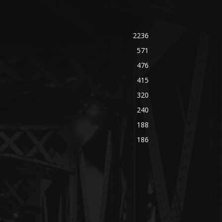
2236
571
476
415
320
240
188
186