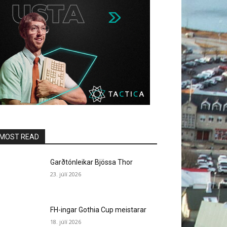
MOST READ
Garðtónleikar Bjössa Thor
23. júlí 2026
FH-ingar Gothia Cup meistarar
18. júlí 2026