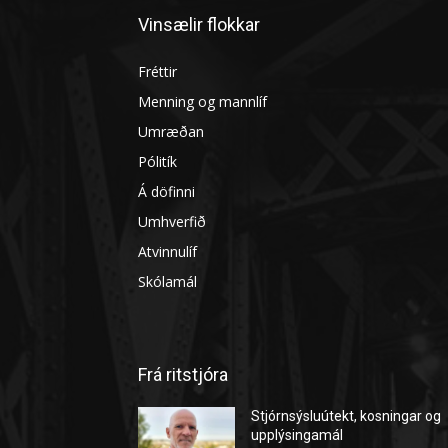
Vinsælir flokkar
Fréttir
Menning og mannlíf
Umræðan
Pólitík
Á döfinni
Umhverfið
Atvinnulíf
Skólamál
Frá ritstjóra
Stjórnsýsluútekt, kosningar og
upplýsingamál