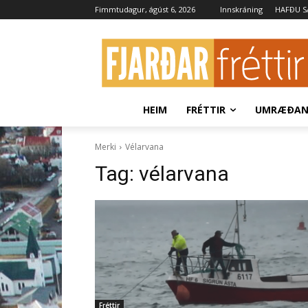
Fimmtudagur, ágúst 6, 2026
Innskráning
HAFÐU 
HEIM
FRÉTTIR
UMRÆÐA
Merki
Vélarvana
Tag:
vélarvana
Fréttir