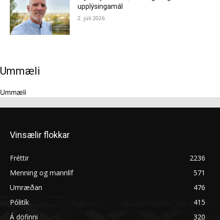
upplýsingamál
2. júlí 2026
Ummæli
Ummæli
Vinsælir flokkar
Fréttir
2236
Menning og mannlíf
571
Umræðan
476
Pólitík
415
Á döfinni
320