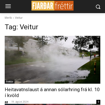
Merki
Veitur
Tag:
Veitur
Fréttir
Heitavatnslaust á annan sólarhring frá kl. 10
í kvöld
gg
-
19. ágúst 2024
0