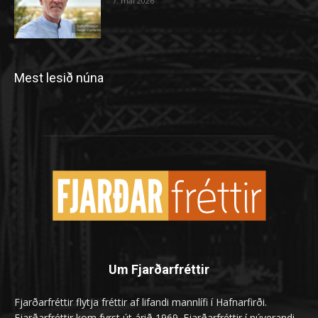
7. maí 2026
Mest lesið núna
Um Fjarðarfréttir
Fjarðarfréttir flytja fréttir af lifandi mannlífi í Hafnarfirði.
Fjarðarfréttir kom fyrst út árið 1969. Fjarðarfréttir í núverandi