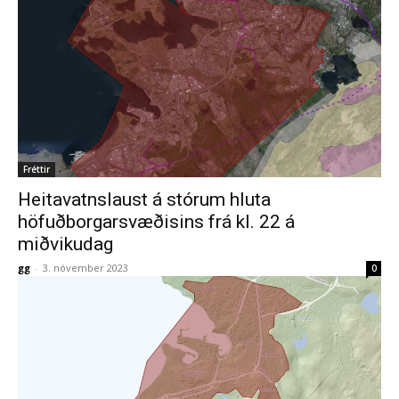
Fréttir
Heitavatnslaust á stórum hluta
höfuðborgarsvæðisins frá kl. 22 á
miðvikudag
gg
-
3. nóvember 2023
0