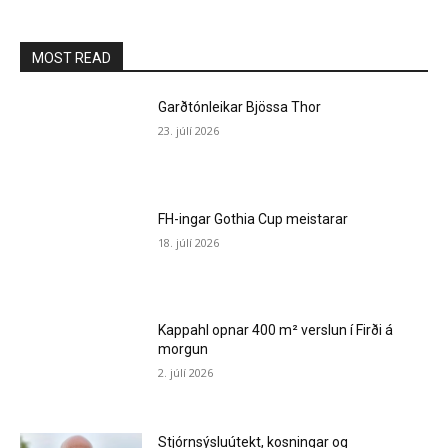
MOST READ
Garðtónleikar Bjössa Thor
23. júlí 2026
FH-ingar Gothia Cup meistarar
18. júlí 2026
Kappahl opnar 400 m² verslun í Firði á
morgun
2. júlí 2026
Stjórnsýsluútekt, kosningar og