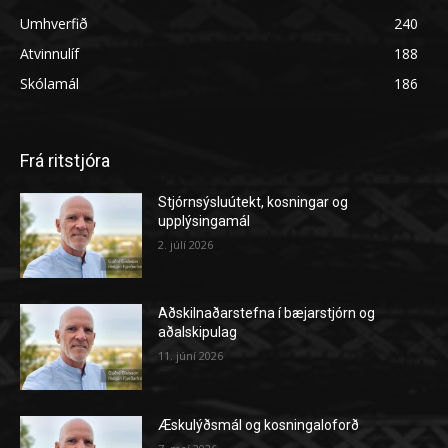
Umhverfið
240
Atvinnulíf
188
Skólamál
186
Frá ritstjóra
Stjórnsýsluútekt, kosningar og
upplýsingamál
2. júlí 2026
Aðskilnaðarstefna í bæjarstjórn og
aðalskipulag
11. júní 2026
Æskulýðsmál og kosningaloforð