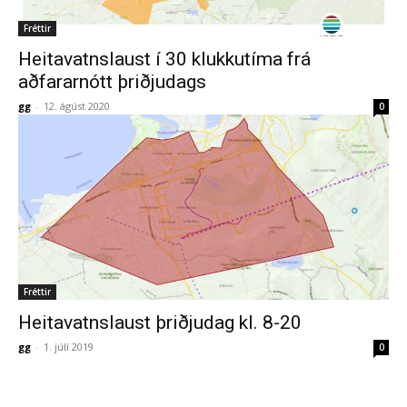
Fréttir
Heitavatnslaust í 30 klukkutíma frá
aðfararnótt þriðjudags
gg
-
12. ágúst 2020
0
Fréttir
Heitavatnslaust þriðjudag kl. 8-20
gg
-
1. júlí 2019
0