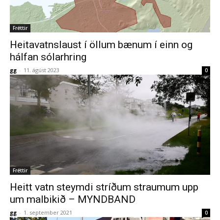
Fréttir
Heitavatnslaust í öllum bænum í einn og
hálfan sólarhring
gg
-
11. ágúst 2023
0
Fréttir
Heitt vatn steymdi stríðum straumum upp
um malbikið – MYNDBAND
gg
-
1. september 2021
0