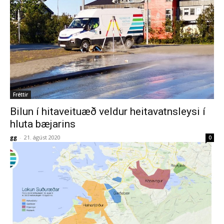
Fréttir
Bilun í hitaveituæð veldur heitavatnsleysi í
hluta bæjarins
gg
-
21. ágúst 2020
0