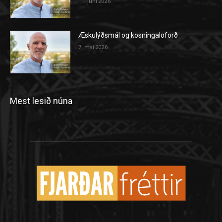
11. júní 2026
Æskulýðsmál og kosningaloforð
7. maí 2026
Mest lesið núna