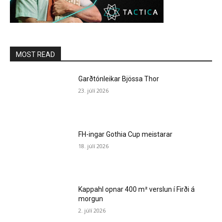
MOST READ
Garðtónleikar Bjössa Thor
23. júlí 2026
FH-ingar Gothia Cup meistarar
18. júlí 2026
Kappahl opnar 400 m² verslun í Firði á
morgun
2. júlí 2026