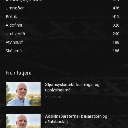
Umræðan
476
Pólitík
415
Á döfinni
320
Umhverfið
240
Atvinnulíf
188
Skólamál
186
Frá ritstjóra
Stjórnsýsluútekt, kosningar og
upplýsingamál
2. júlí 2026
Aðskilnaðarstefna í bæjarstjórn og
aðalskipulag