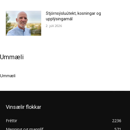
Stjórnsýsluútekt, kosningar og
upplýsingamál
2. júlí 2026
Ummæli
Ummæli
Vinsælir flokkar
Fréttir
2236
Menning og mannlíf
571