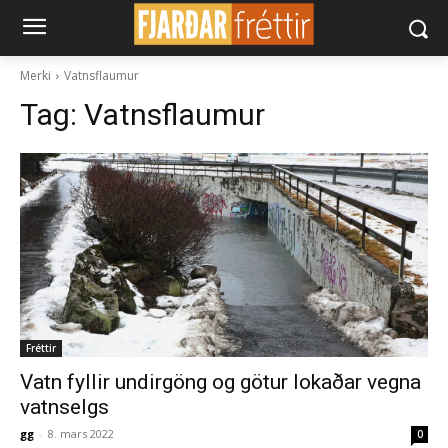
Merki
Vatnsflaumur
Tag:
Vatnsflaumur
Fréttir
Vatn fyllir undirgöng og götur lokaðar vegna
vatnselgs
gg
-
8. mars 2022
0