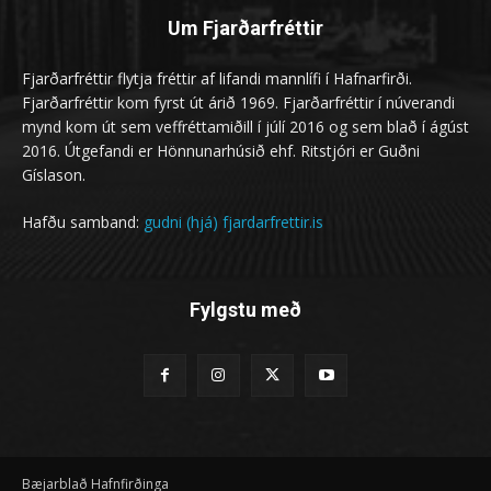
Um Fjarðarfréttir
Fjarðarfréttir flytja fréttir af lifandi mannlífi í Hafnarfirði.
Fjarðarfréttir kom fyrst út árið 1969. Fjarðarfréttir í núverandi
mynd kom út sem veffréttamiðill í júlí 2016 og sem blað í ágúst
2016. Útgefandi er Hönnunarhúsið ehf. Ritstjóri er Guðni
Gíslason.
Hafðu samband:
gudni (hjá) fjardarfrettir.is
Fylgstu með
Bæjarblað Hafnfirðinga