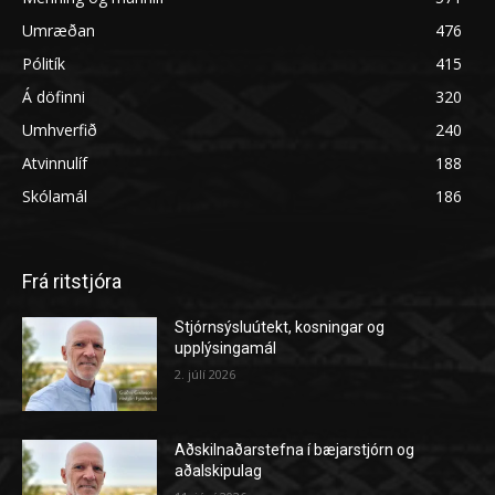
Umræðan
476
Pólitík
415
Á döfinni
320
Umhverfið
240
Atvinnulíf
188
Skólamál
186
Frá ritstjóra
Stjórnsýsluútekt, kosningar og
upplýsingamál
2. júlí 2026
Aðskilnaðarstefna í bæjarstjórn og
aðalskipulag