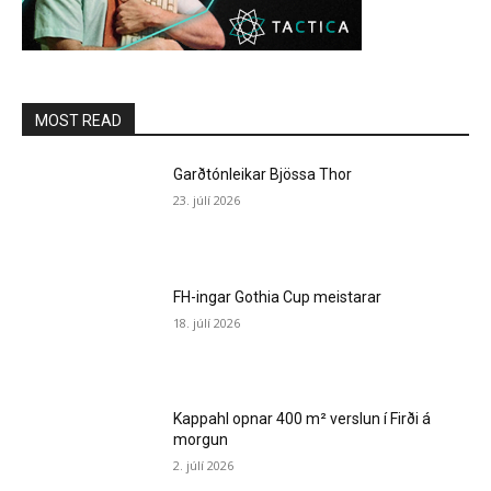
MOST READ
Garðtónleikar Bjössa Thor
23. júlí 2026
FH-ingar Gothia Cup meistarar
18. júlí 2026
Kappahl opnar 400 m² verslun í Firði á
morgun
2. júlí 2026