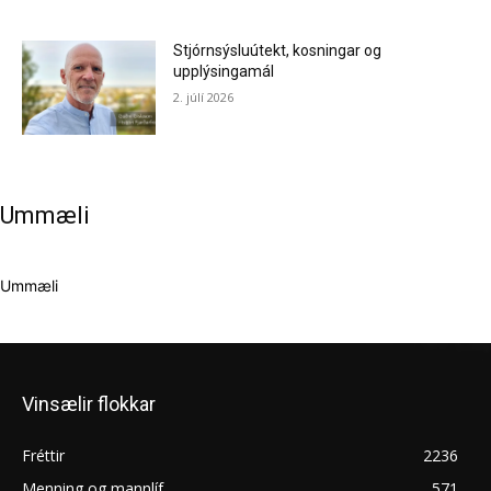
Stjórnsýsluútekt, kosningar og
upplýsingamál
2. júlí 2026
Ummæli
Ummæli
Vinsælir flokkar
Fréttir
2236
Menning og mannlíf
571