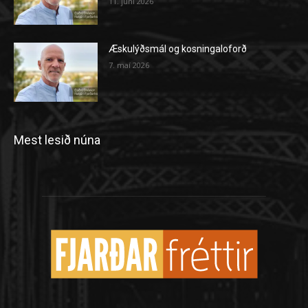
11. júní 2026
Æskulýðsmál og kosningaloforð
7. maí 2026
Mest lesið núna