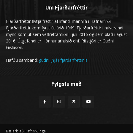
Um Fjarðarfréttir
Fjarðarfréttir flytja fréttir af lifandi mannlífi í Hafnarfirði.
Fjarðarfréttir kom fyrst út árið 1969. Fjarðarfréttir í núverandi
mynd kom út sem veffréttamiðill í júlí 2016 og sem blað í ágúst
2016. Útgefandi er Hönnunarhúsið ehf. Ritstjóri er Guðni
Gíslason.
Hafðu samband:
gudni (hjá) fjardarfrettir.is
Fylgstu með
Bæjarblað Hafnfirðinga