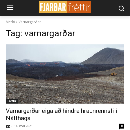
Merki
Varnargarðar
Tag:
varnargarðar
Fréttir
Varnargarðar eiga að hindra hraunrennsli í
Nátthaga
gg
-
14. maí 2021
0