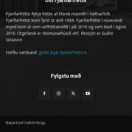
Um Fjarðarfréttir
Fjarðarfréttir flytja fréttir af lifandi mannlífi í Hafnarfirði.
Fjarðarfréttir kom fyrst út árið 1969. Fjarðarfréttir í núverandi
mynd kom út sem veffréttamiðill í júlí 2016 og sem blað í ágúst
2016. Útgefandi er Hönnunarhúsið ehf. Ritstjóri er Guðni
Gíslason.
Hafðu samband:
gudni (hjá) fjardarfrettir.is
Fylgstu með
Bæjarblað Hafnfirðinga