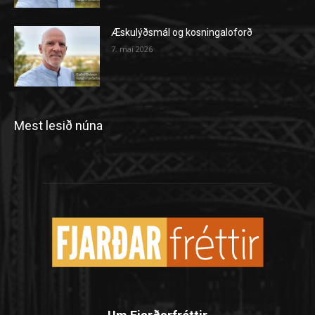
Æskulýðsmál og kosningaloforð
7. maí 2026
Mest lesið núna