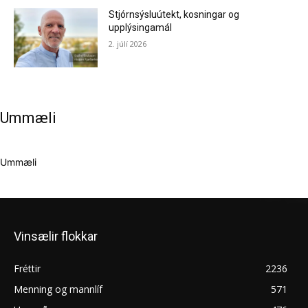
Stjórnsýsluútekt, kosningar og
upplýsingamál
2. júlí 2026
Ummæli
Ummæli
Vinsælir flokkar
Fréttir
2236
Menning og mannlíf
571