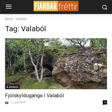
Merki
Valaból
Tag:
Valaból
Á döfinni
Fjölskylduganga í Valaból
gg
-
2. júlí 2019
0