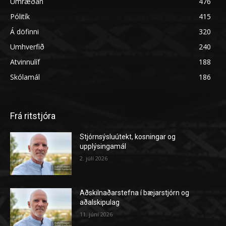
Umræðan
476
Pólitík
415
Á döfinni
320
Umhverfið
240
Atvinnulíf
188
Skólamál
186
Frá ritstjóra
Stjórnsýsluútekt, kosningar og
upplýsingamál
2. júlí 2026
Aðskilnaðarstefna í bæjarstjórn og
aðalskipulag
11. júní 2026