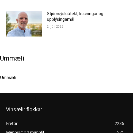
Stjórnsýsluútekt, kosningar og
upplýsingamál
2. júlí 2026
Ummæli
Ummæli
Vinsælir flokkar
Fréttir
2236
Menning og mannlíf
571