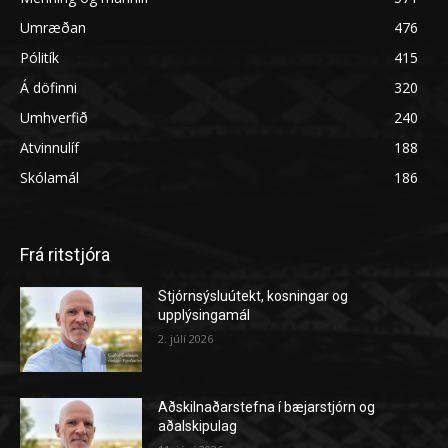
Umræðan
476
Pólitík
415
Á döfinni
320
Umhverfið
240
Atvinnulíf
188
Skólamál
186
Frá ritstjóra
Stjórnsýsluútekt, kosningar og
upplýsingamál
2. júlí 2026
Aðskilnaðarstefna í bæjarstjórn og
aðalskipulag