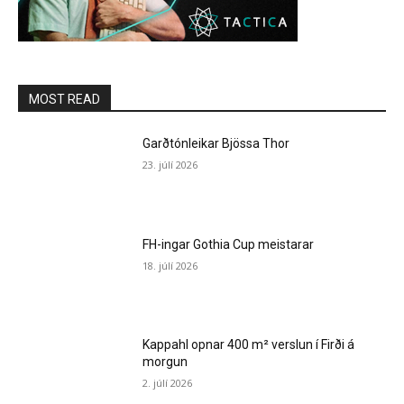
MOST READ
Garðtónleikar Bjössa Thor
23. júlí 2026
FH-ingar Gothia Cup meistarar
18. júlí 2026
Kappahl opnar 400 m² verslun í Firði á
morgun
2. júlí 2026