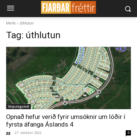
Merki
úthlutun
Tag:
úthlutun
Skipulagsmál
Opnað hefur verið fyrir umsóknir um lóðir í
fyrsta áfanga Áslands 4
gg
-
27. október 2022
0