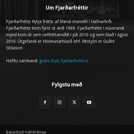
Um Fjarðarfréttir
Fjarðarfréttir flytja fréttir af lifandi mannlífi í Hafnarfirði.
Fjarðarfréttir kom fyrst út árið 1969. Fjarðarfréttir í núverandi
mynd kom út sem veffréttamiðill í júlí 2016 og sem blað í ágúst
2016. Útgefandi er Hönnunarhúsið ehf. Ritstjóri er Guðni
Gíslason.
Hafðu samband:
gudni (hjá) fjardarfrettir.is
Fylgstu með
Bæjarblað Hafnfirðinga