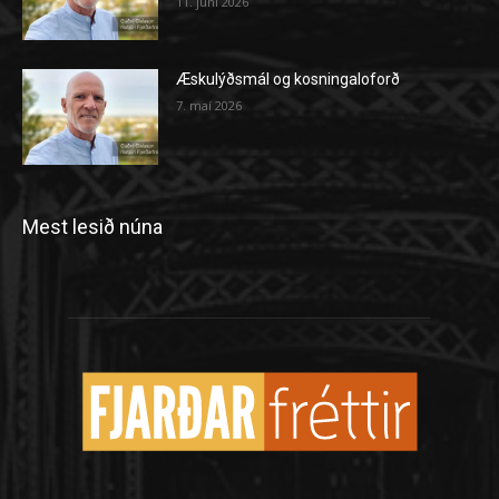
11. júní 2026
Æskulýðsmál og kosningaloforð
7. maí 2026
Mest lesið núna