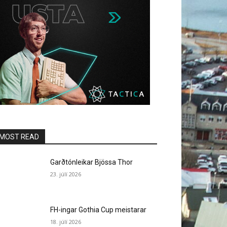
MOST READ
Garðtónleikar Bjössa Thor
23. júlí 2026
FH-ingar Gothia Cup meistarar
18. júlí 2026