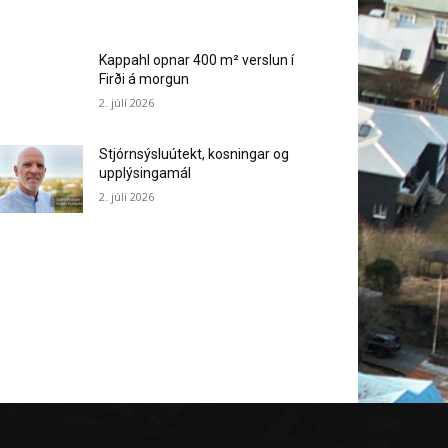
Kappahl opnar 400 m² verslun í
Firði á morgun
2. júlí 2026
Stjórnsýsluútekt, kosningar og
upplýsingamál
2. júlí 2026