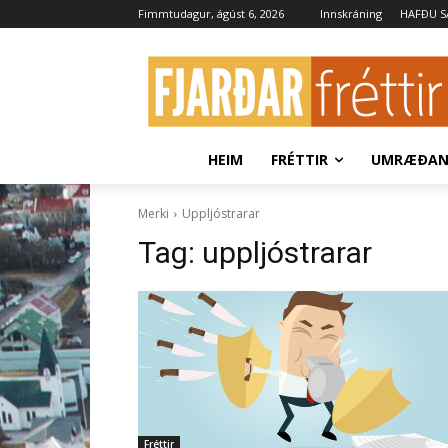
Fimmtudagur, ágúst 6, 2026
Innskráning
HAFÐU 
HEIM
FRÉTTIR
UMRÆÐA
Merki
Uppljóstrarar
Tag:
uppljóstrarar
Fréttir