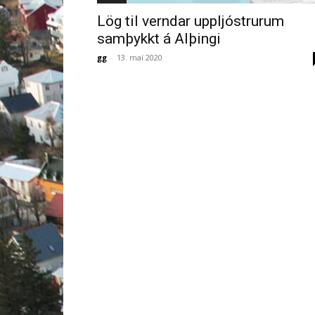
Lög til verndar uppljóstrurum
samþykkt á Alþingi
gg
-
13. maí 2020