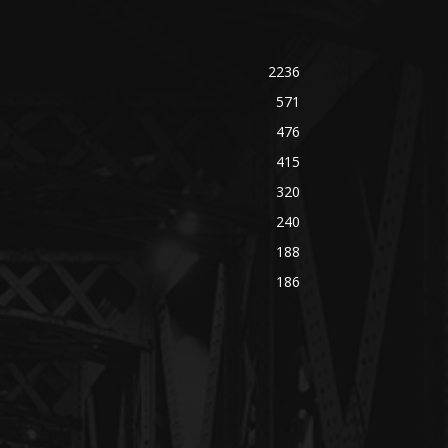
2236
571
476
415
320
240
188
186