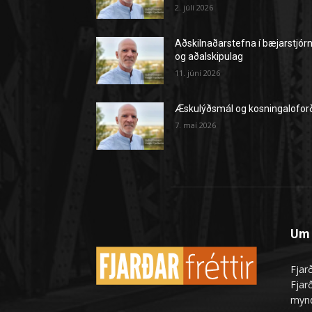
2. júlí 2026
Aðskilnaðarstefna í bæjarstjór
og aðalskipulag
11. júní 2026
Æskulýðsmál og kosningalofor
7. maí 2026
Um 
Fjarð
Fjarð
mynd