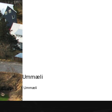
Ummæli
Ummæli