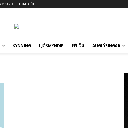
SAMBAND
ELDRI BLÖÐ
N
KYNNING
LJÓSMYNDIR
FÉLÖG
AUGLÝSINGAR