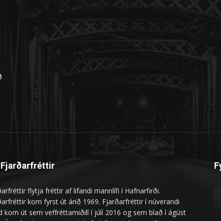
n
ð
Fjarðarfréttir
F
arfréttir flytja fréttir af lifandi mannlífi í Hafnarfirði.
arfréttir kom fyrst út árið 1969. Fjarðarfréttir í núverandi
 kom út sem veffréttamiðill í júlí 2016 og sem blað í ágúst