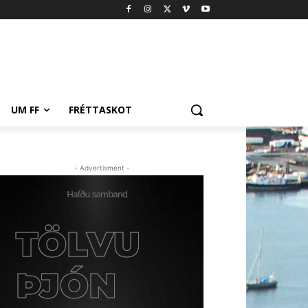
UM FF
FRÉTTASKOT
- Advertisment -