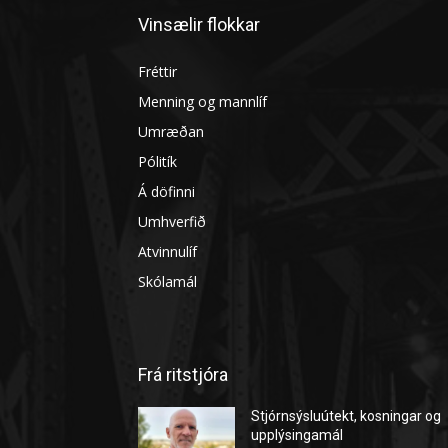
Vinsælir flokkar
Fréttir
Menning og mannlíf
Umræðan
Pólitík
Á döfinni
Umhverfið
Atvinnulíf
Skólamál
Frá ritstjóra
Stjórnsýsluútekt, kosningar og
upplýsingamál