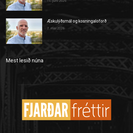
11. júní 2026
Æskulýðsmál og kosningaloforð
7. maí 2026
Mest lesið núna