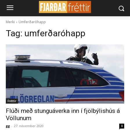
Merki
Umferðaróhapp
Tag:
umferðaróhapp
Fréttir
Flúði með stunguáverka inn í fjölbýlishús á
Völlunum
gg
-
27. nóvember 2020
0