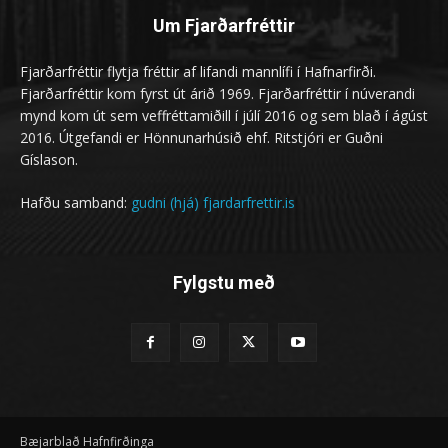
Um Fjarðarfréttir
Fjarðarfréttir flytja fréttir af lifandi mannlífi í Hafnarfirði.
Fjarðarfréttir kom fyrst út árið 1969. Fjarðarfréttir í núverandi
mynd kom út sem veffréttamiðill í júlí 2016 og sem blað í ágúst
2016. Útgefandi er Hönnunarhúsið ehf. Ritstjóri er Guðni
Gíslason.
Hafðu samband:
gudni (hjá) fjardarfrettir.is
Fylgstu með
Bæjarblað Hafnfirðinga