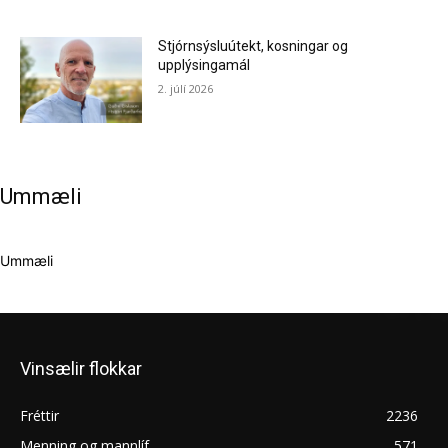
Stjórnsýsluútekt, kosningar og
upplýsingamál
2. júlí 2026
Ummæli
Ummæli
Vinsælir flokkar
Fréttir
2236
Menning og mannlíf
571