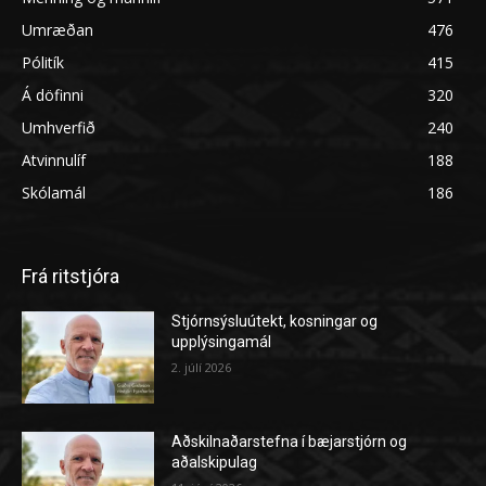
Umræðan
476
Pólitík
415
Á döfinni
320
Umhverfið
240
Atvinnulíf
188
Skólamál
186
Frá ritstjóra
Stjórnsýsluútekt, kosningar og
upplýsingamál
2. júlí 2026
Aðskilnaðarstefna í bæjarstjórn og
aðalskipulag