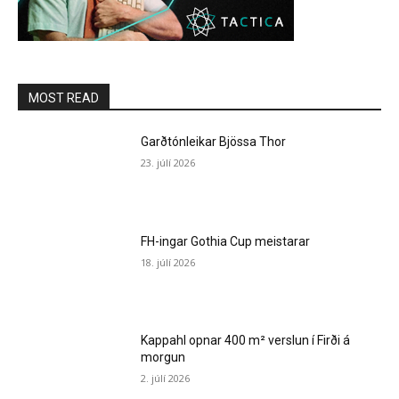
MOST READ
Garðtónleikar Bjössa Thor
23. júlí 2026
FH-ingar Gothia Cup meistarar
18. júlí 2026
Kappahl opnar 400 m² verslun í Firði á
morgun
2. júlí 2026