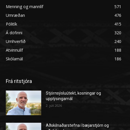
Menning og mannlíf
571
Umræðan
476
Pólitík
415
Á döfinni
320
Umhverfið
240
Atvinnulíf
188
Skólamál
186
Frá ritstjóra
Stjórnsýsluútekt, kosningar og
upplýsingamál
2. júlí 2026
Aðskilnaðarstefna í bæjarstjórn og