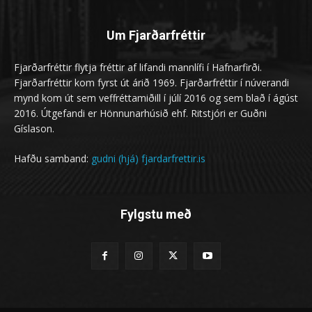
Um Fjarðarfréttir
Fjarðarfréttir flytja fréttir af lifandi mannlífi í Hafnarfirði.
Fjarðarfréttir kom fyrst út árið 1969. Fjarðarfréttir í núverandi
mynd kom út sem veffréttamiðill í júlí 2016 og sem blað í ágúst
2016. Útgefandi er Hönnunarhúsið ehf. Ritstjóri er Guðni
Gíslason.
Hafðu samband:
gudni (hjá) fjardarfrettir.is
Fylgstu með