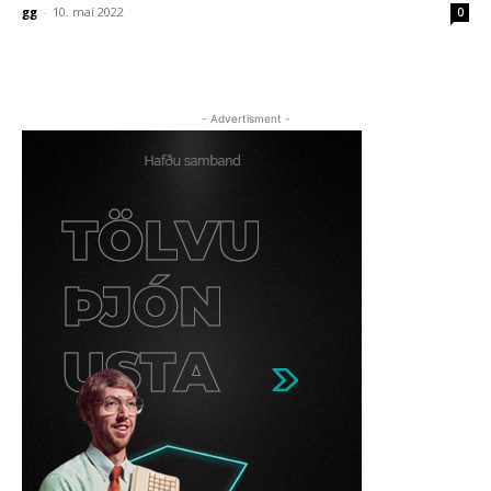
gg
-
10. maí 2022
0
- Advertisment -