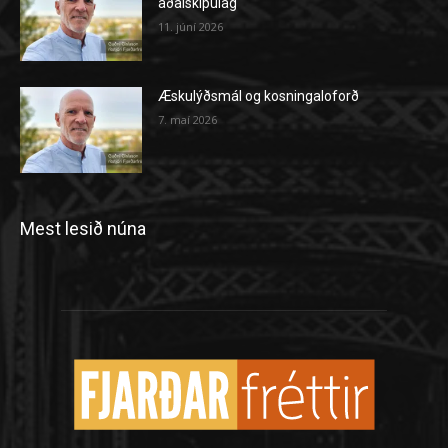
aðalskipulag
11. júní 2026
Æskulýðsmál og kosningaloforð
7. maí 2026
Mest lesið núna