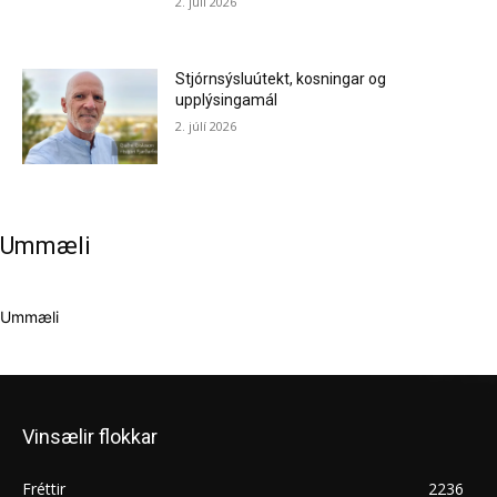
2. júlí 2026
Stjórnsýsluútekt, kosningar og
upplýsingamál
2. júlí 2026
Ummæli
Ummæli
Vinsælir flokkar
Fréttir
2236