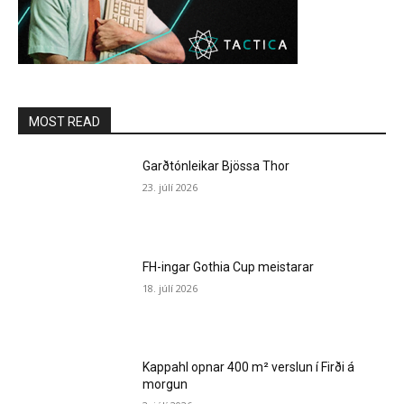
MOST READ
Garðtónleikar Bjössa Thor
23. júlí 2026
FH-ingar Gothia Cup meistarar
18. júlí 2026
Kappahl opnar 400 m² verslun í Firði á
morgun