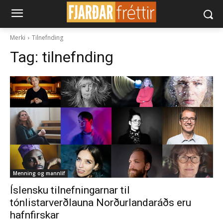
Merki
Tilnefnding
Tag:
tilnefnding
Menning og mannlíf
Íslensku tilnefningarnar til
tónlistarverðlauna Norðurlandaráðs eru
hafnfirskar