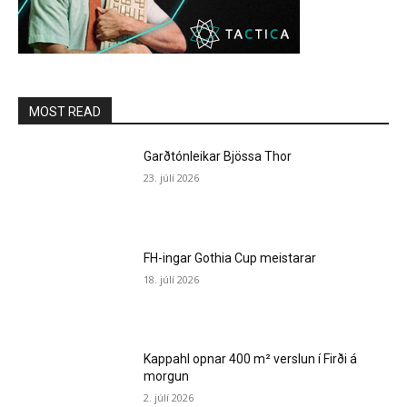
MOST READ
Garðtónleikar Bjössa Thor
23. júlí 2026
FH-ingar Gothia Cup meistarar
18. júlí 2026
Kappahl opnar 400 m² verslun í Firði á
morgun
2. júlí 2026