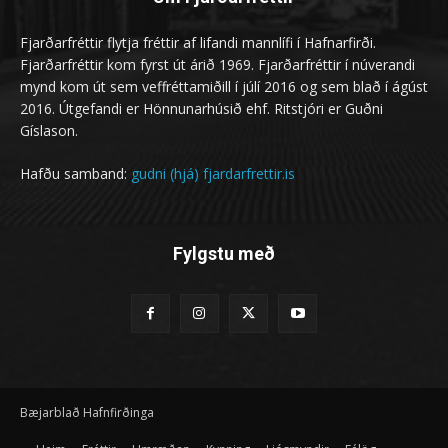
Fjarðarfréttir flytja fréttir af lifandi mannlífi í Hafnarfirði.
Fjarðarfréttir kom fyrst út árið 1969. Fjarðarfréttir í núverandi
mynd kom út sem veffréttamiðill í júlí 2016 og sem blað í ágúst
2016. Útgefandi er Hönnunarhúsið ehf. Ritstjóri er Guðni
Gíslason.
Hafðu samband:
gudni (hjá) fjardarfrettir.is
Fylgstu með
Bæjarblað Hafnfirðinga