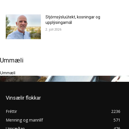
Stjórnsýsluútekt, kosningar og
upplýsingamál
2. júlí 2026
Ummæli
Ummæli
Vinsælir flokkar
Fréttir
2236
Menning og mannlíf
571
Umræðan
476