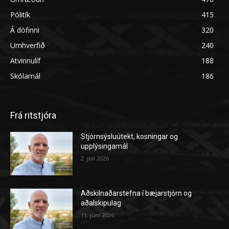
Pólitík
415
Á döfinni
320
Umhverfið
240
Atvinnulíf
188
Skólamál
186
Frá ritstjóra
Stjórnsýsluútekt, kosningar og
upplýsingamál
2. júlí 2026
Aðskilnaðarstefna í bæjarstjórn og
aðalskipulag
11. júní 2026