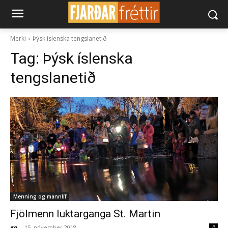
Merki
Þýsk íslenska tengslanetið
Tag:
Þýsk íslenska
tengslanetið
Menning og mannlíf
Fjölmenn luktarganga St. Martin
gg
-
15. nóvember 2018
0