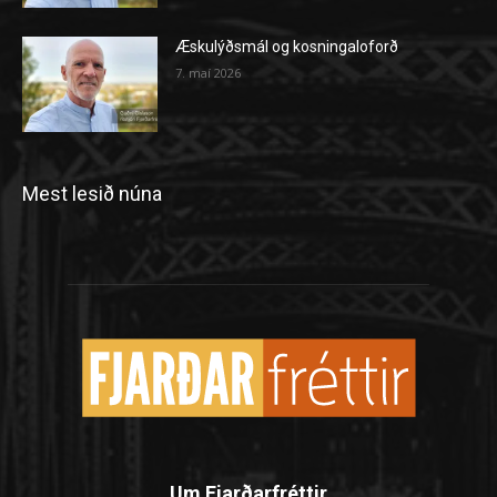
Æskulýðsmál og kosningaloforð
7. maí 2026
Mest lesið núna
Um Fjarðarfréttir