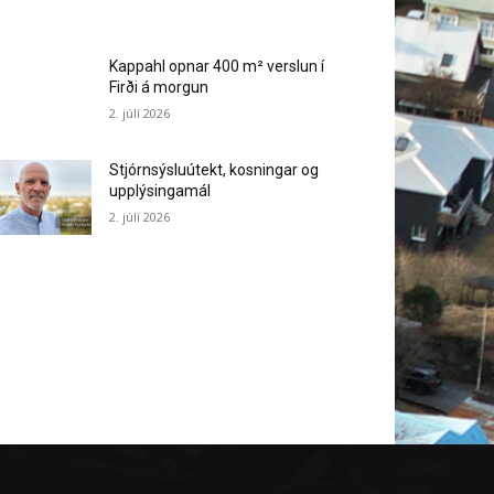
Kappahl opnar 400 m² verslun í
Firði á morgun
2. júlí 2026
Stjórnsýsluútekt, kosningar og
upplýsingamál
2. júlí 2026