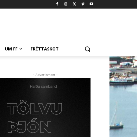
UM FF
FRÉTTASKOT
- Advertisment -