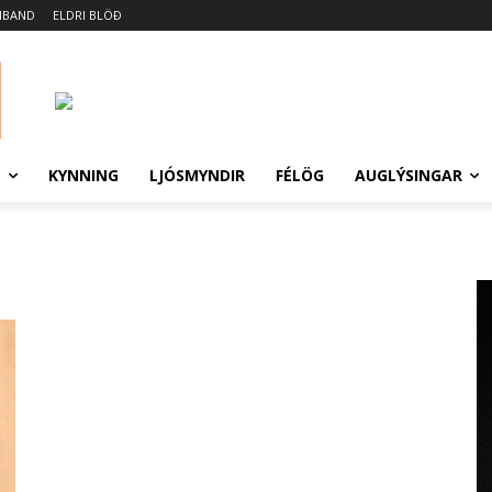
MBAND
ELDRI BLÖÐ
N
KYNNING
LJÓSMYNDIR
FÉLÖG
AUGLÝSINGAR