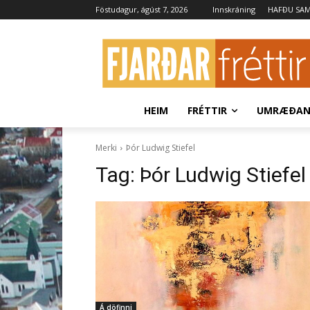
Föstudagur, ágúst 7, 2026
Innskráning
HAFÐU SA
HEIM
FRÉTTIR
UMRÆÐA
Merki
Þór Ludwig Stiefel
Tag:
Þór Ludwig Stiefel
Á döfinni