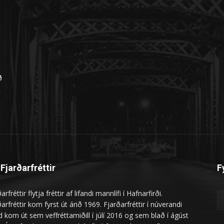
n
ð
Fjarðarfréttir
F
arfréttir flytja fréttir af lifandi mannlífi í Hafnarfirði.
arfréttir kom fyrst út árið 1969. Fjarðarfréttir í núverandi
 kom út sem veffréttamiðill í júlí 2016 og sem blað í ágúst