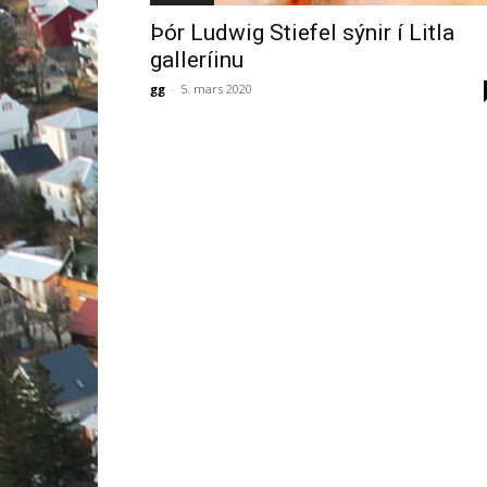
Þór Ludwig Stiefel sýnir í Litla
galleríinu
gg
-
5. mars 2020