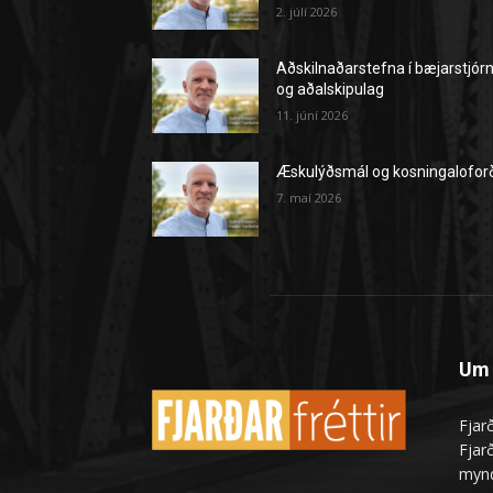
2. júlí 2026
Aðskilnaðarstefna í bæjarstjór
og aðalskipulag
11. júní 2026
Æskulýðsmál og kosningalofor
7. maí 2026
Um 
Fjarð
Fjarð
mynd