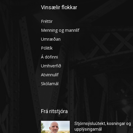
Vinsælir flokkar
Fréttir
Menning og mannlíf
Umræðan
Pólitík
Á döfinni
Umhverfið
Atvinnulíf
Skólamál
Frá ritstjóra
Stjórnsýsluútekt, kosningar og
upplýsingamál