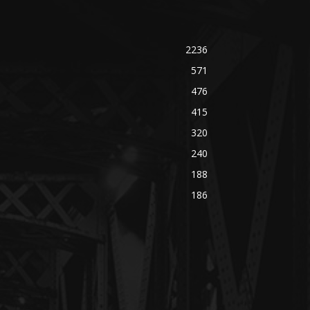
2236
571
476
415
320
240
188
186