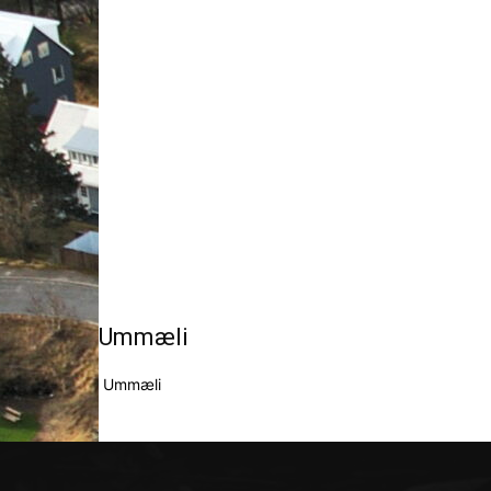
Ummæli
Ummæli