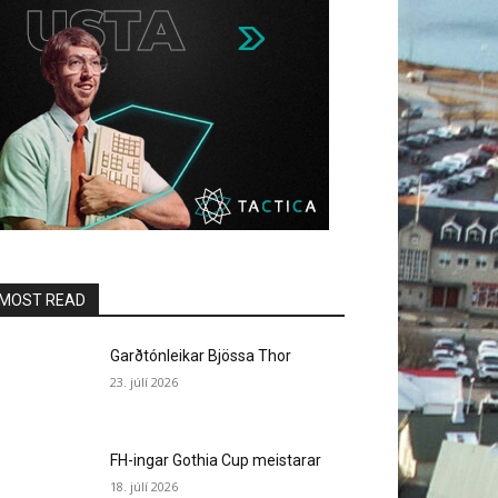
MOST READ
Garðtónleikar Bjössa Thor
23. júlí 2026
FH-ingar Gothia Cup meistarar
18. júlí 2026