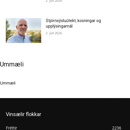
2. júlí 2026
Stjórnsýsluútekt, kosningar og
upplýsingamál
2. júlí 2026
Ummæli
Ummæli
Vinsælir flokkar
Fréttir
2236