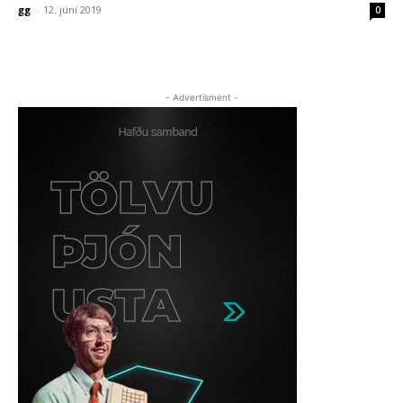
gg
-
12. júní 2019
0
- Advertisment -