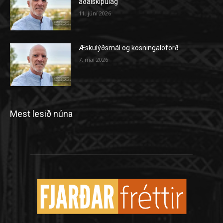
aðalskipulag
11. júní 2026
Æskulýðsmál og kosningaloforð
7. maí 2026
Mest lesið núna