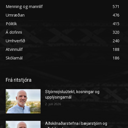
Menning og mannlíf
571
Umræðan
476
Pólitík
415
Á döfinni
320
Umhverfið
240
Atvinnulíf
188
Skólamál
186
Frá ritstjóra
Stjórnsýsluútekt, kosningar og
upplýsingamál
2. júlí 2026
Aðskilnaðarstefna í bæjarstjórn og