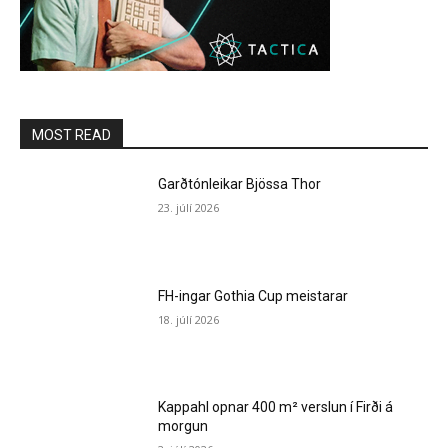
MOST READ
Garðtónleikar Bjössa Thor
23. júlí 2026
FH-ingar Gothia Cup meistarar
18. júlí 2026
Kappahl opnar 400 m² verslun í Firði á
morgun