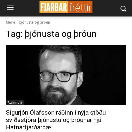
Merki
þjónusta og þróun
Tag:
þjónusta og þróun
Atvinnulíf
Sigurjón Ólafsson ráðinn í nýja stöðu
sviðsstjóra þjónustu og þróunar hjá
Hafnarfjarðarbæ