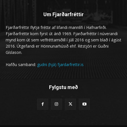
Um Fjarðarfréttir
Fjarðarfréttir flytja fréttir af lifandi mannlífi í Hafnarfirði.
Fjarðarfréttir kom fyrst út árið 1969. Fjarðarfréttir í núverandi
mynd kom út sem veffréttamiðill í júlí 2016 og sem blað í ágúst
2016. Útgefandi er Hönnunarhúsið ehf. Ritstjóri er Guðni
Gíslason.
Hafðu samband:
gudni (hjá) fjardarfrettir.is
Fylgstu með