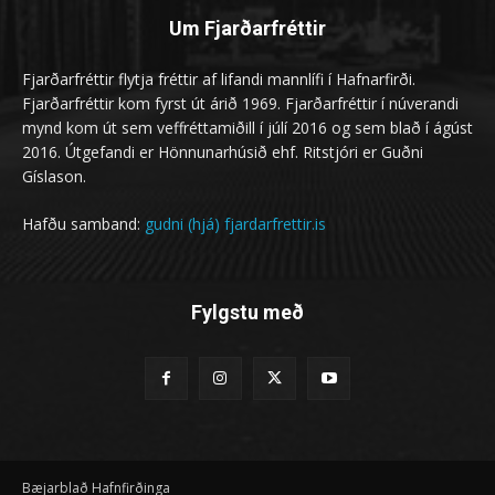
Um Fjarðarfréttir
Fjarðarfréttir flytja fréttir af lifandi mannlífi í Hafnarfirði.
Fjarðarfréttir kom fyrst út árið 1969. Fjarðarfréttir í núverandi
mynd kom út sem veffréttamiðill í júlí 2016 og sem blað í ágúst
2016. Útgefandi er Hönnunarhúsið ehf. Ritstjóri er Guðni
Gíslason.
Hafðu samband:
gudni (hjá) fjardarfrettir.is
Fylgstu með
Bæjarblað Hafnfirðinga