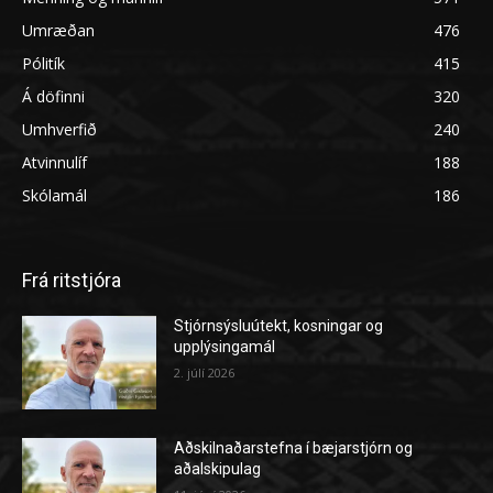
Umræðan
476
Pólitík
415
Á döfinni
320
Umhverfið
240
Atvinnulíf
188
Skólamál
186
Frá ritstjóra
Stjórnsýsluútekt, kosningar og
upplýsingamál
2. júlí 2026
Aðskilnaðarstefna í bæjarstjórn og
aðalskipulag