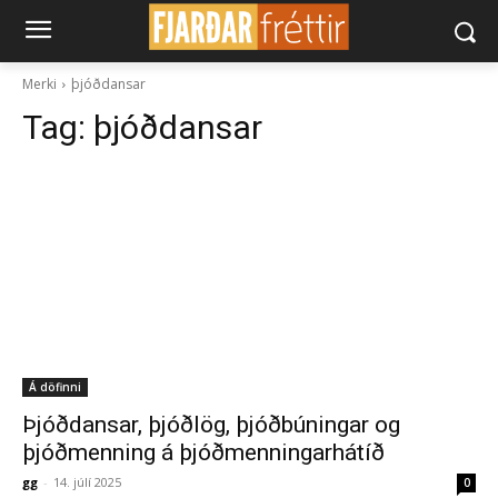
Merki
þjóðdansar
Tag:
þjóðdansar
Á döfinni
Þjóðdansar, þjóðlög, þjóðbúningar og
þjóðmenning á þjóðmenningarhátíð
gg
-
14. júlí 2025
0