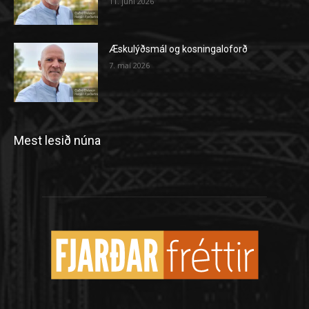
11. júní 2026
Æskulýðsmál og kosningaloforð
7. maí 2026
Mest lesið núna