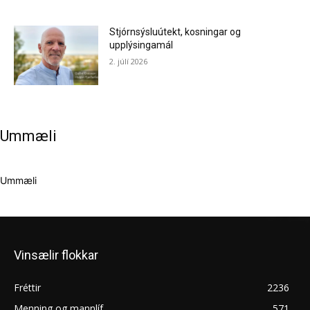
Stjórnsýsluútekt, kosningar og
upplýsingamál
2. júlí 2026
Ummæli
Ummæli
Vinsælir flokkar
Fréttir
2236
Menning og mannlíf
571