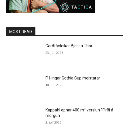
MOST READ
Garðtónleikar Bjössa Thor
23. júlí 2026
FH-ingar Gothia Cup meistarar
18. júlí 2026
Kappahl opnar 400 m² verslun í Firði á
morgun
2. júlí 2026