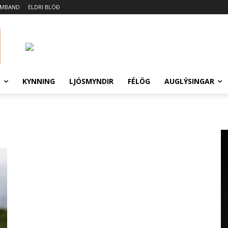
AMBAND
ELDRI BLÖÐ
N
KYNNING
LJÓSMYNDIR
FÉLÖG
AUGLÝSINGAR