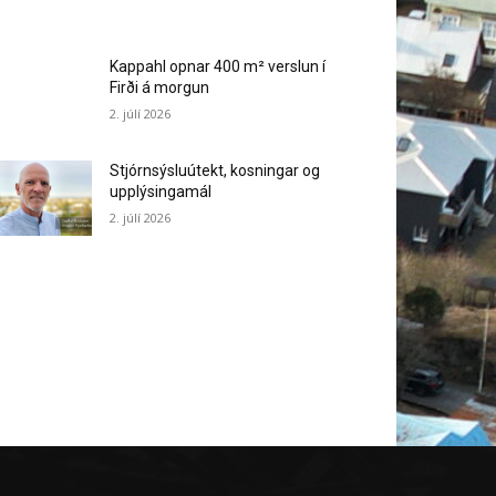
Kappahl opnar 400 m² verslun í
Firði á morgun
2. júlí 2026
Stjórnsýsluútekt, kosningar og
upplýsingamál
2. júlí 2026