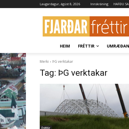
Laugardagur, ágúst 8, 2026
Innskráning
HAFÐU S
HEIM
FRÉTTIR
UMRÆÐA
Merki
ÞG verktakar
Tag:
ÞG verktakar
Fréttir