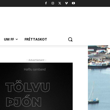
UM FF
FRÉTTASKOT
- Advertisment -