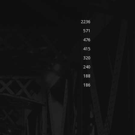
2236
571
476
415
320
240
188
186