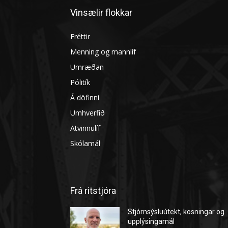
Vinsælir flokkar
Fréttir
Menning og mannlíf
Umræðan
Pólitík
Á döfinni
Umhverfið
Atvinnulíf
Skólamál
Frá ritstjóra
Stjórnsýsluútekt, kosningar og
upplýsingamál