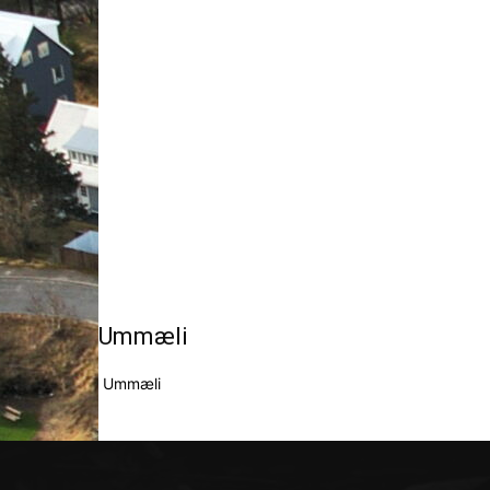
Ummæli
Ummæli