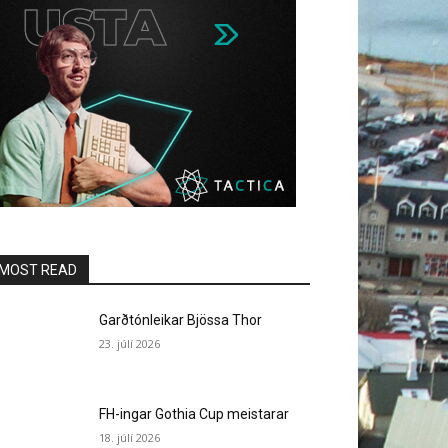
MOST READ
Garðtónleikar Bjössa Thor
23. júlí 2026
FH-ingar Gothia Cup meistarar
18. júlí 2026