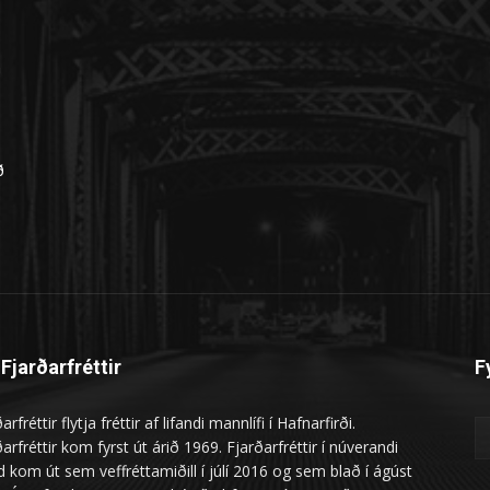
n
ð
Fjarðarfréttir
F
arfréttir flytja fréttir af lifandi mannlífi í Hafnarfirði.
arfréttir kom fyrst út árið 1969. Fjarðarfréttir í núverandi
 kom út sem veffréttamiðill í júlí 2016 og sem blað í ágúst