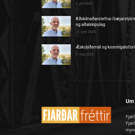
2. júlí 2026
Aðskilnaðarstefna í bæjarstjór
og aðalskipulag
11. júní 2026
Æskulýðsmál og kosningalofor
7. maí 2026
Um 
Fjarð
Fjarð
mynd