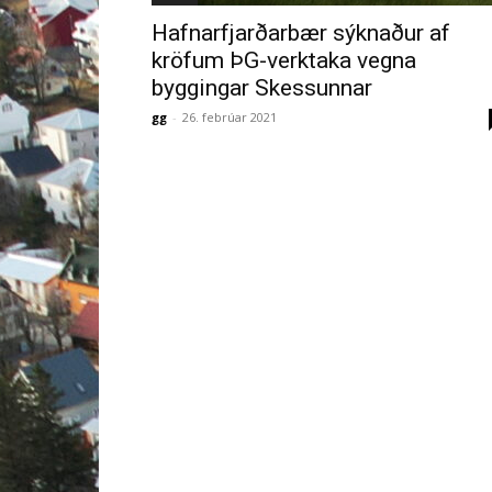
Hafnarfjarðarbær sýknaður af
kröfum ÞG-verktaka vegna
byggingar Skessunnar
gg
-
26. febrúar 2021