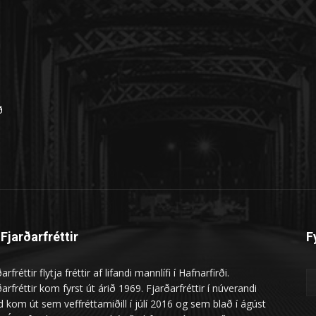
n
ð
Fjarðarfréttir
F
arfréttir flytja fréttir af lifandi mannlífi í Hafnarfirði.
arfréttir kom fyrst út árið 1969. Fjarðarfréttir í núverandi
 kom út sem veffréttamiðill í júlí 2016 og sem blað í ágúst