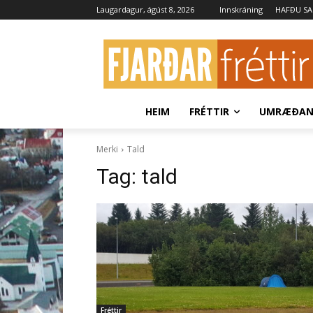
Laugardagur, ágúst 8, 2026
Innskráning
HAFÐU S
HEIM
FRÉTTIR
UMRÆÐA
Merki
Tald
Tag:
tald
Fréttir