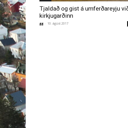
Tjaldað og gist á umferðareyju vi
kirkjugarðinn
gg
-
10. ágúst 2017