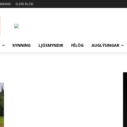
AMBAND
ELDRI BLÖÐ
N
KYNNING
LJÓSMYNDIR
FÉLÖG
AUGLÝSINGAR