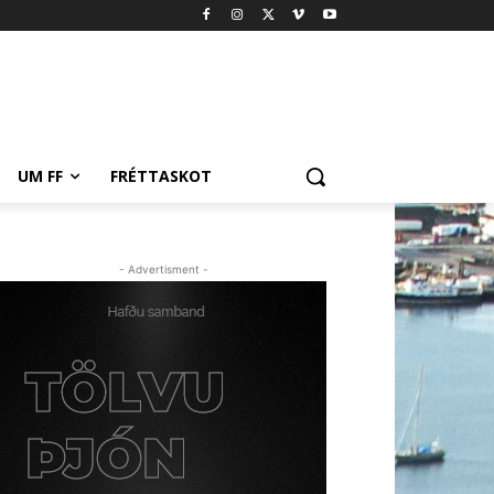
UM FF
FRÉTTASKOT
- Advertisment -