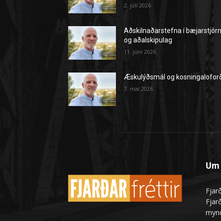
2. júlí 2026
Aðskilnaðarstefna í bæjarstjór
og aðalskipulag
11. júní 2026
Æskulýðsmál og kosningalofor
7. maí 2026
Um 
Fjarð
Fjarð
mynd