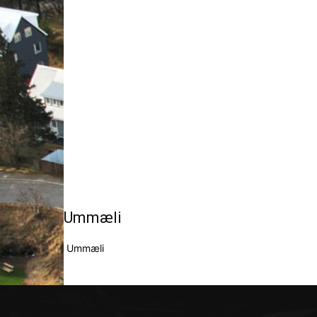
Ummæli
Ummæli