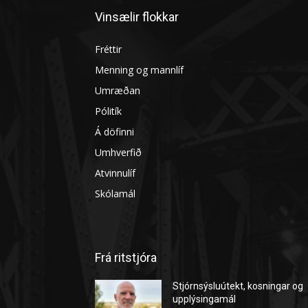
Vinsælir flokkar
Fréttir
Menning og mannlíf
Umræðan
Pólitík
Á döfinni
Umhverfið
Atvinnulíf
Skólamál
Frá ritstjóra
Stjórnsýsluútekt, kosningar og
upplýsingamál