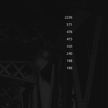
2236
571
476
415
320
240
188
186