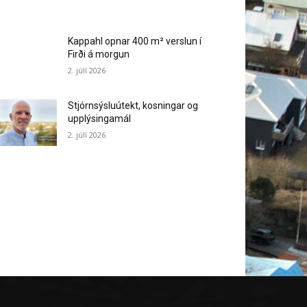
Kappahl opnar 400 m² verslun í
Firði á morgun
2. júlí 2026
Stjórnsýsluútekt, kosningar og
upplýsingamál
2. júlí 2026