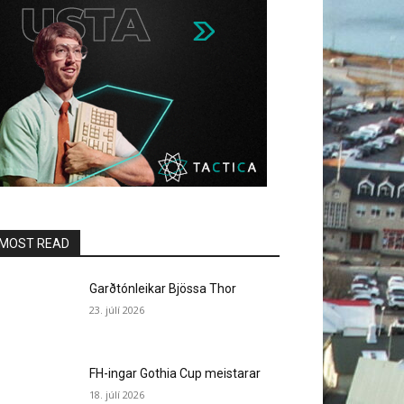
MOST READ
Garðtónleikar Bjössa Thor
23. júlí 2026
FH-ingar Gothia Cup meistarar
18. júlí 2026