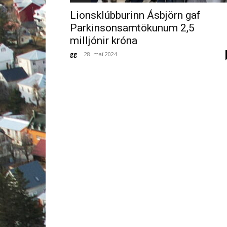
Lionsklúbburinn Ásbjörn gaf
Parkinsonsamtökunum 2,5
milljónir króna
gg
-
28. maí 2024