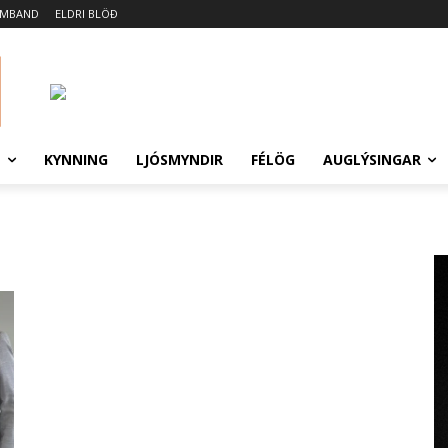
AMBAND
ELDRI BLÖÐ
N
KYNNING
LJÓSMYNDIR
FÉLÖG
AUGLÝSINGAR