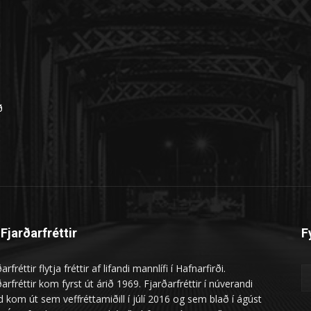
n
ð
Fjarðarfréttir
F
arfréttir flytja fréttir af lifandi mannlífi í Hafnarfirði.
arfréttir kom fyrst út árið 1969. Fjarðarfréttir í núverandi
 kom út sem veffréttamiðill í júlí 2016 og sem blað í ágúst