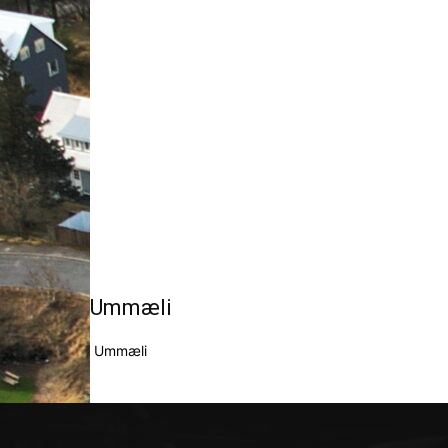
Ummæli
Ummæli