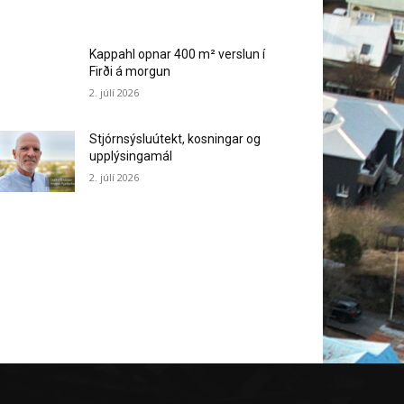
Kappahl opnar 400 m² verslun í
Firði á morgun
2. júlí 2026
Stjórnsýsluútekt, kosningar og
upplýsingamál
2. júlí 2026