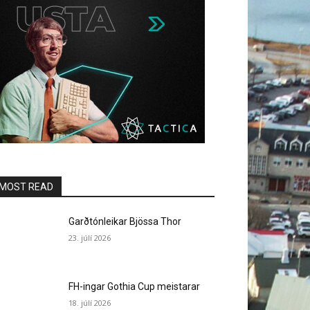
MOST READ
Garðtónleikar Bjössa Thor
23. júlí 2026
FH-ingar Gothia Cup meistarar
18. júlí 2026