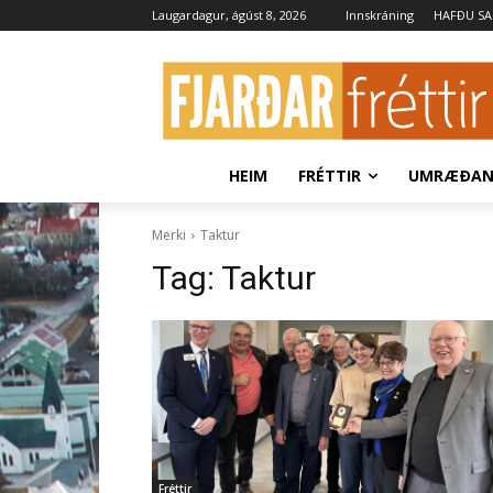
Laugardagur, ágúst 8, 2026
Innskráning
HAFÐU S
HEIM
FRÉTTIR
UMRÆÐA
Merki
Taktur
Tag:
Taktur
Fréttir