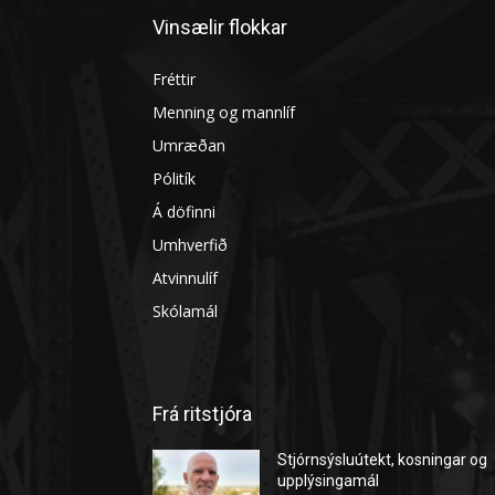
Vinsælir flokkar
Fréttir
Menning og mannlíf
Umræðan
Pólitík
Á döfinni
Umhverfið
Atvinnulíf
Skólamál
Frá ritstjóra
Stjórnsýsluútekt, kosningar og
upplýsingamál