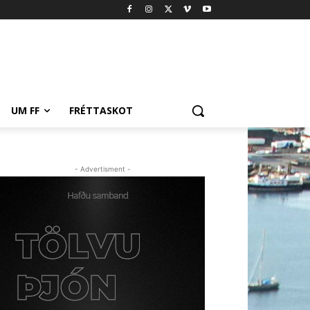
UM FF
FRÉTTASKOT
- Advertisment -