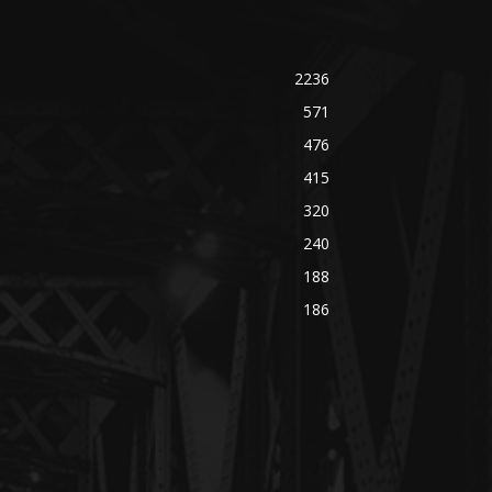
2236
571
476
415
320
240
188
186