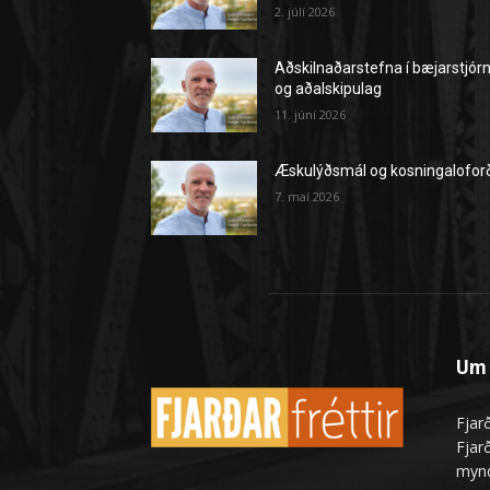
2. júlí 2026
Aðskilnaðarstefna í bæjarstjór
og aðalskipulag
11. júní 2026
Æskulýðsmál og kosningalofor
7. maí 2026
Um 
Fjarð
Fjarð
mynd