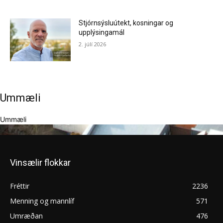
Stjórnsýsluútekt, kosningar og
upplýsingamál
2. júlí 2026
Ummæli
Ummæli
Vinsælir flokkar
Fréttir
2236
Menning og mannlíf
571
Umræðan
476