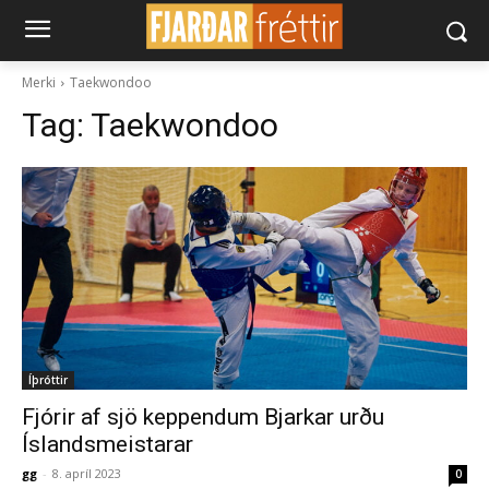
Merki
Taekwondoo
Tag:
Taekwondoo
Íþróttir
Fjórir af sjö keppendum Bjarkar urðu
Íslandsmeistarar
gg
-
8. apríl 2023
0