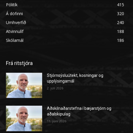
Pólitík
415
Á döfinni
320
Umhverfið
240
Atvinnulíf
188
Skólamál
186
Frá ritstjóra
Stjórnsýsluútekt, kosningar og
upplýsingamál
2. júlí 2026
Aðskilnaðarstefna í bæjarstjórn og
aðalskipulag
11. júní 2026