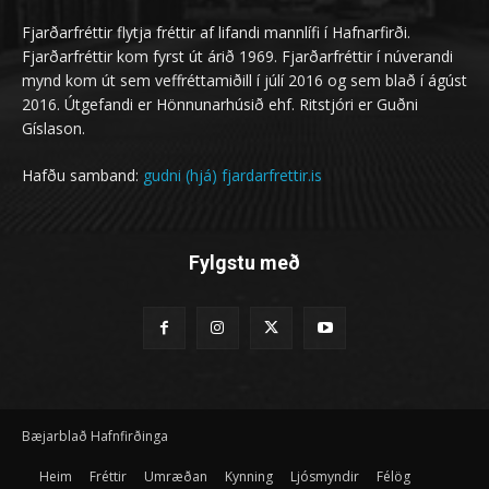
Fjarðarfréttir flytja fréttir af lifandi mannlífi í Hafnarfirði.
Fjarðarfréttir kom fyrst út árið 1969. Fjarðarfréttir í núverandi
mynd kom út sem veffréttamiðill í júlí 2016 og sem blað í ágúst
2016. Útgefandi er Hönnunarhúsið ehf. Ritstjóri er Guðni
Gíslason.
Hafðu samband:
gudni (hjá) fjardarfrettir.is
Fylgstu með
Bæjarblað Hafnfirðinga
Heim
Fréttir
Umræðan
Kynning
Ljósmyndir
Félög