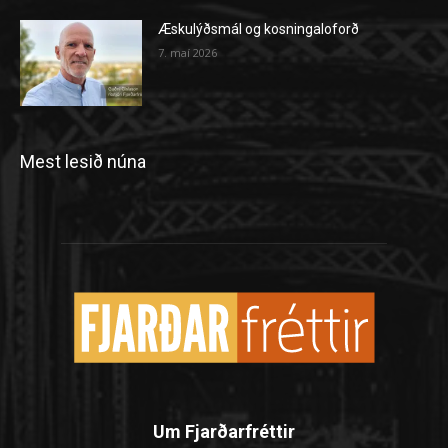
Æskulýðsmál og kosningaloforð
7. maí 2026
Mest lesið núna
Um Fjarðarfréttir