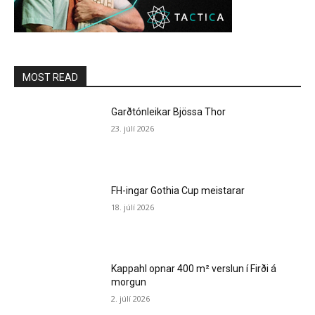
MOST READ
Garðtónleikar Bjössa Thor
23. júlí 2026
FH-ingar Gothia Cup meistarar
18. júlí 2026
Kappahl opnar 400 m² verslun í Firði á
morgun
2. júlí 2026