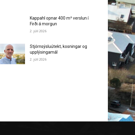
Kappahl opnar 400 m² verslun í
Firði á morgun
2. júlí 2026
Stjórnsýsluútekt, kosningar og
upplýsingamál
2. júlí 2026