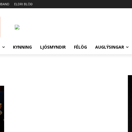
MBAND
ELDRI BLÖÐ
N
KYNNING
LJÓSMYNDIR
FÉLÖG
AUGLÝSINGAR