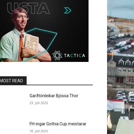
MOST READ
Garðtónleikar Bjössa Thor
23. júlí 2026
FH-ingar Gothia Cup meistarar
18. júlí 2026