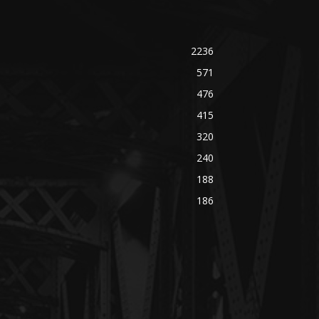
2236
571
476
415
320
240
188
186