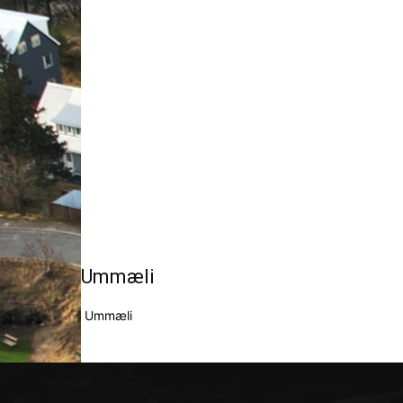
Ummæli
Ummæli