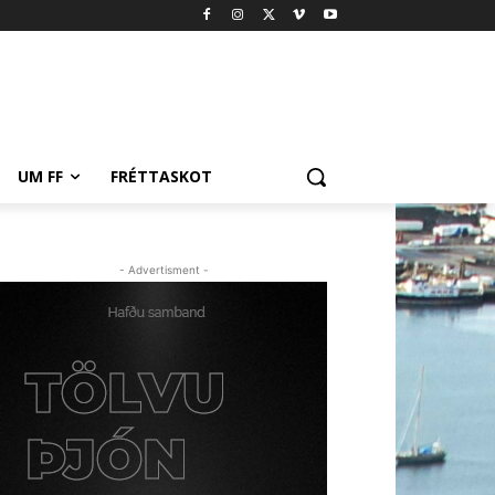
UM FF
FRÉTTASKOT
- Advertisment -