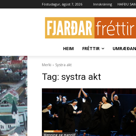
Föstudagur, ágúst 7, 2026
Innskráning
HAFÐU SA
HEIM
FRÉTTIR
UMRÆÐA
Merki
Systra akt
Tag:
systra akt
Menning og mannlíf