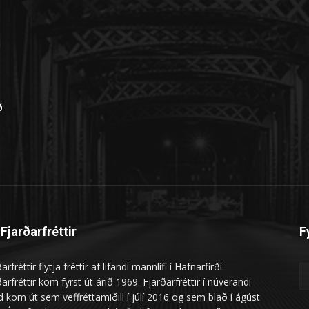
n
ð
Fjarðarfréttir
F
arfréttir flytja fréttir af lifandi mannlífi í Hafnarfirði.
arfréttir kom fyrst út árið 1969. Fjarðarfréttir í núverandi
 kom út sem veffréttamiðill í júlí 2016 og sem blað í ágúst