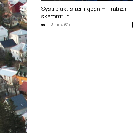
Systra akt slær í gegn – Frábær
skemmtun
gg
-
13. mars 2019