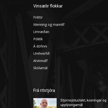
Vinsælir flokkar
Fréttir
Menning og mannlíf
Umræðan
Pólitík
Á döfinni
Umhverfið
Atvinnulíf
Skólamál
Frá ritstjóra
Stjórnsýsluútekt, kosningar og
upplýsingamál