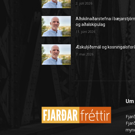
2. júlí 2026
Aðskilnaðarstefna í bæjarstjór
og aðalskipulag
11. júní 2026
Æskulýðsmál og kosningalofor
7. maí 2026
Um 
Fjarð
Fjarð
mynd