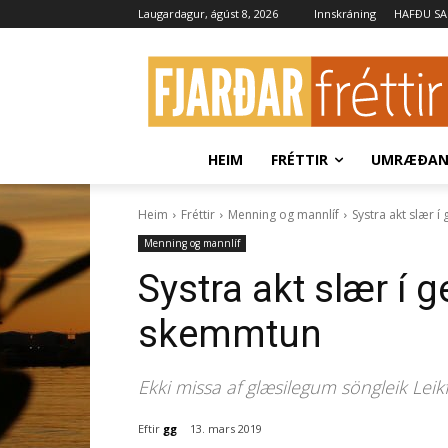
Laugardagur, ágúst 8, 2026
Innskráning
HAFÐU S
HEIM
FRÉTTIR
UMRÆÐA
Heim
Fréttir
Menning og mannlíf
Systra akt slær 
Menning og mannlíf
Systra akt slær í 
skemmtun
Ekki missa af glæsilegum söngleik Leik
Eftir
gg
13. mars 2019