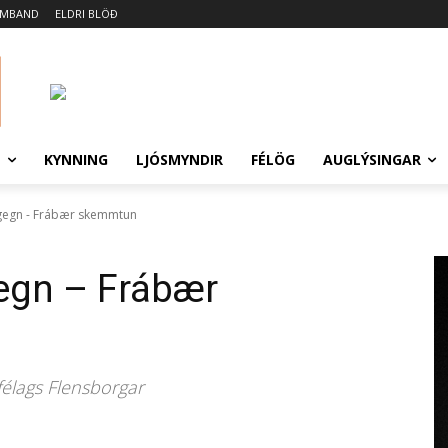
AMBAND
ELDRI BLÖÐ
N
KYNNING
LJÓSMYNDIR
FÉLÖG
AUGLÝSINGAR
í gegn - Frábær skemmtun
gegn – Frábær
félags Flensborgar