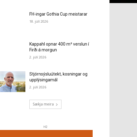
FH-ingar Gothia Cup meistarar
18. júlí 2026
Kappahl opnar 400 m² verslun í
Firði á morgun
2. júlí 2026
Stjórnsýsluútekt, kosningar og
upplýsingamál
2. júlí 2026
Sækja meira
H2