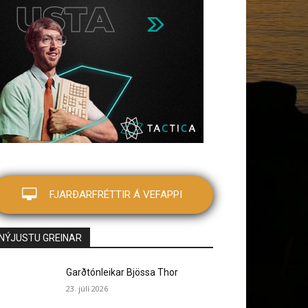
FJARÐARFRÉTTIR Á VEFAPPI
NÝJUSTU GREINAR
Garðtónleikar Bjössa Thor
23. júlí 2026