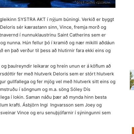
ngleikinn SYSTRA AKT í nýjum búningi. Verkið er byggt
eloris sér kærastann sinn, Vince, fremja morð og
itnavernd í nunnuklaustrinu Saint Catherins sem er
 og nunna. Hún fellur þó í kramið og nær mikilli aðdáun
en það verður til þess að hlutirnir fara ekki eins og
s og þaulreyndir leikarar og hrein unun er á köflum að
rsdóttir fer með hlutverk Deloris sem er stórt hlutverk
r gullfallega og fer mjög vel með hlutverk sitt eins og
blómstruðu í söngnum og m.a. söng Sóley Dís
allega í lokin. Saman náðu þær að mynda hinn besta
lum krafti. Ásbjörn Ingi Ingvarsson sem Joey og
sveinar Vince og eru senuþjófarnir í sýningunni sem