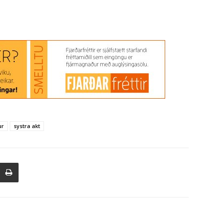
ur
systra akt