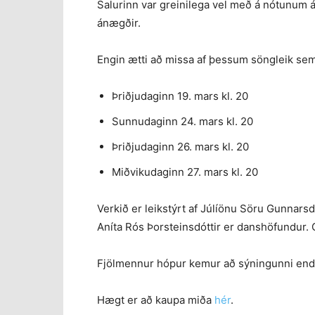
Salurinn var greinilega vel með á nótunum 
ánægðir.
Engin ætti að missa af þessum söngleik sem 
Þriðjudaginn 19. mars kl. 20
Sunnudaginn 24. mars kl. 20
Þriðjudaginn 26. mars kl. 20
Miðvikudaginn 27. mars kl. 20
Verkið er leikstýrt af Júlíönu Söru Gunnarsd
Aníta Rós Þorsteinsdóttir er danshöfundur. 
Fjölmennur hópur kemur að sýningunni enda
Hægt er að kaupa miða
hér
.