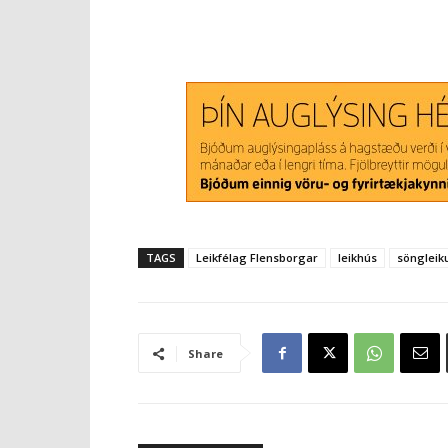
TAGS
Leikfélag Flensborgar
leikhús
söngleik
Share
Tengdar greinar