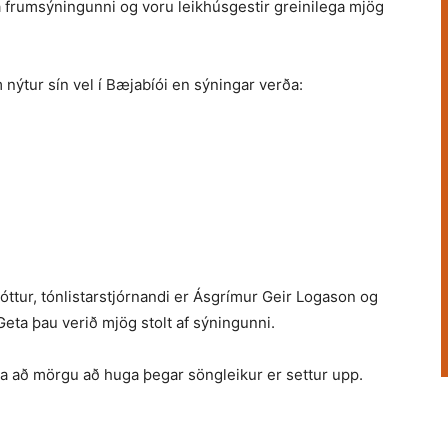
á frumsýningunni og voru leikhúsgestir greinilega mjög
nýtur sín vel í Bæjabíói en sýningar verða:
óttur, tónlistarstjórnandi er Ásgrímur Geir Logason og
Geta þau verið mjög stolt af sýningunni.
 að mörgu að huga þegar söngleikur er settur upp.