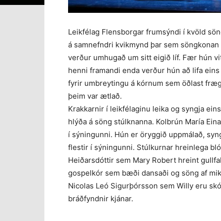
Leikfélag Flensborgar frumsýndi í kvöld sö
á samnefndri kvikmynd þar sem söngkonan D
verður umhugað um sitt eigið líf. Fær hún v
henni framandi enda verður hún að lifa eins
fyrir umbreytingu á kórnum sem öðlast frægð 
þeim var ætlað.
Krakkarnir í leikfélaginu leika og syngja ein
hlýða á söng stúlknanna. Kolbrún María Eina
í sýningunni. Hún er öryggið uppmálað, syngu
flestir í sýningunni. Stúlkurnar hreinlega 
Heiðarsdóttir sem Mary Robert hreint gullf
gospelkór sem bæði dansaði og söng af mik
Nicolas Leó Sigurþórsson sem Willy eru skó
bráðfyndnir kjánar.