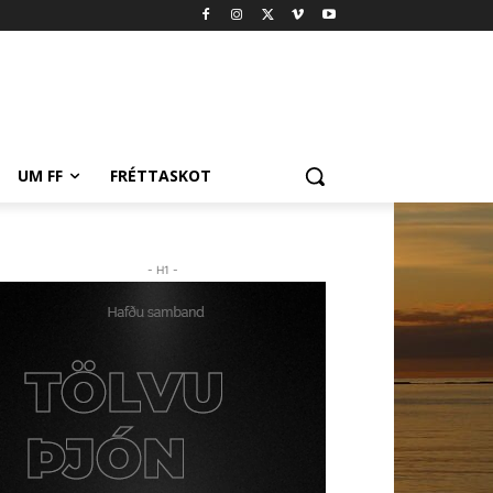
UM FF
FRÉTTASKOT
- H1 -