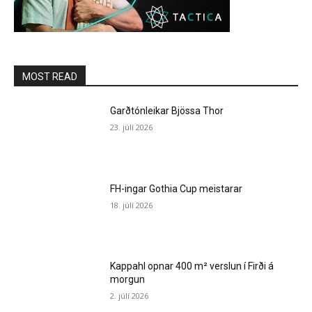
MOST READ
Garðtónleikar Bjössa Thor
23. júlí 2026
FH-ingar Gothia Cup meistarar
18. júlí 2026
Kappahl opnar 400 m² verslun í Firði á
morgun
2. júlí 2026