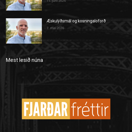
11. júní 2026
Æskulýðsmál og kosningaloforð
7. maí 2026
Mest lesið núna