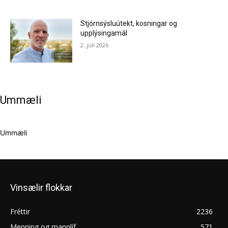
Stjórnsýsluútekt, kosningar og
upplýsingamál
2. júlí 2026
Ummæli
Ummæli
Vinsælir flokkar
Fréttir
2236
Menning og mannlíf
571