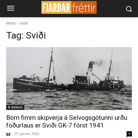
Merki
Sviði
Tag:
Sviði
Á döfinni
Börn fimm skipverja á Selvogsgötunni urðu
föðurlaus er Sviði GK-7 fórst 1941
gg
-
27. janúar 2022
0