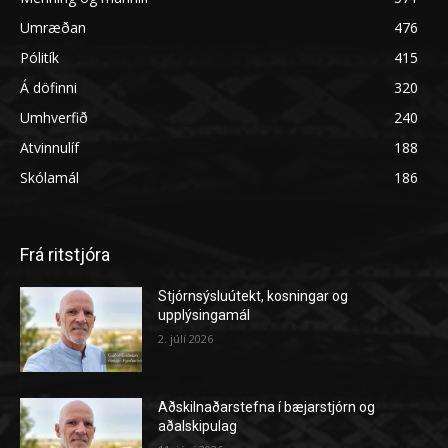
Umræðan
476
Pólitík
415
Á döfinni
320
Umhverfið
240
Atvinnulíf
188
Skólamál
186
Frá ritstjóra
Stjórnsýsluútekt, kosningar og
upplýsingamál
2. júlí 2026
Aðskilnaðarstefna í bæjarstjórn og
aðalskipulag