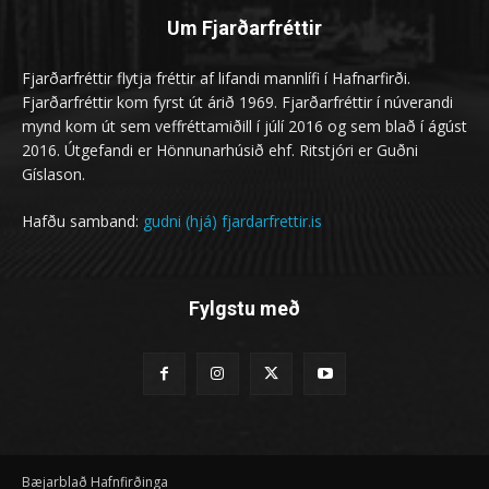
Um Fjarðarfréttir
Fjarðarfréttir flytja fréttir af lifandi mannlífi í Hafnarfirði.
Fjarðarfréttir kom fyrst út árið 1969. Fjarðarfréttir í núverandi
mynd kom út sem veffréttamiðill í júlí 2016 og sem blað í ágúst
2016. Útgefandi er Hönnunarhúsið ehf. Ritstjóri er Guðni
Gíslason.
Hafðu samband:
gudni (hjá) fjardarfrettir.is
Fylgstu með
Bæjarblað Hafnfirðinga