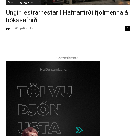
Menning og mannlíf
Ungir lestrarhestar í Hafnarfirði fjölmenna á
bókasafnið
gg
-
20. júlí 2016
0
- Advertisment -