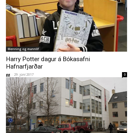
Menning og mannlíf
Harry Potter dagur á Bókasafni
Hafnarfjarðar
gg
-
29. júní 2017
0