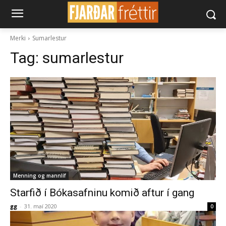
Merki
Sumarlestur
Tag:
sumarlestur
Menning og mannlíf
Starfið í Bókasafninu komið aftur í gang
gg
-
31. maí 2020
0