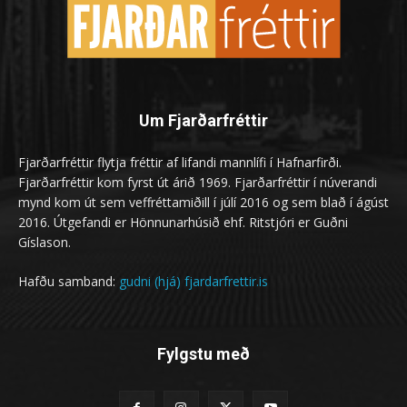
Um Fjarðarfréttir
Fjarðarfréttir flytja fréttir af lifandi mannlífi í Hafnarfirði.
Fjarðarfréttir kom fyrst út árið 1969. Fjarðarfréttir í núverandi
mynd kom út sem veffréttamiðill í júlí 2016 og sem blað í ágúst
2016. Útgefandi er Hönnunarhúsið ehf. Ritstjóri er Guðni
Gíslason.
Hafðu samband:
gudni (hjá) fjardarfrettir.is
Fylgstu með