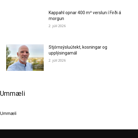
Kappahl opnar 400 m² verslun í Firði á
morgun
2. júlí 2026
Stjórnsýsluútekt, kosningar og
upplýsingamál
2. júlí 2026
Ummæli
Ummæli