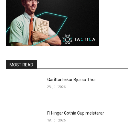
MOST READ
Garðtónleikar Bjössa Thor
23. júlí 2026
FH-ingar Gothia Cup meistarar
18. júlí 2026