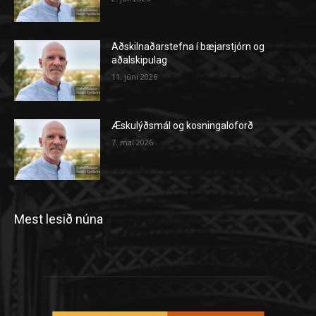
Aðskilnaðarstefna í bæjarstjórn og
aðalskipulag
11. júní 2026
Æskulýðsmál og kosningaloforð
7. maí 2026
Mest lesið núna