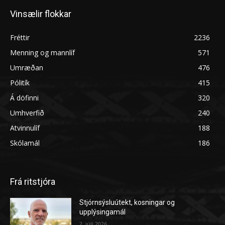
Vinsælir flokkar
Fréttir
2236
Menning og mannlíf
571
Umræðan
476
Pólitík
415
Á döfinni
320
Umhverfið
240
Atvinnulíf
188
Skólamál
186
Frá ritstjóra
Stjórnsýsluútekt, kosningar og
upplýsingamál
2. júlí 2026