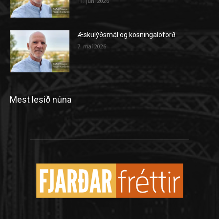
11. júní 2026
Æskulýðsmál og kosningaloforð
7. maí 2026
Mest lesið núna