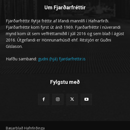
Um Fjarðarfréttir
Fjarðarfréttir flytja fréttir af lifandi mannlífi í Hafnarfirði.
Fjarðarfréttir kom fyrst út árið 1969. Fjarðarfréttir í núverandi
mynd kom út sem veffréttamiðill í júlí 2016 og sem blað í ágúst
2016. Útgefandi er Hönnunarhúsið ehf. Ritstjóri er Guðni
Gíslason.
Hafðu samband:
gudni (hjá) fjardarfrettir.is
Fylgstu með
Bæjarblað Hafnfirðinga