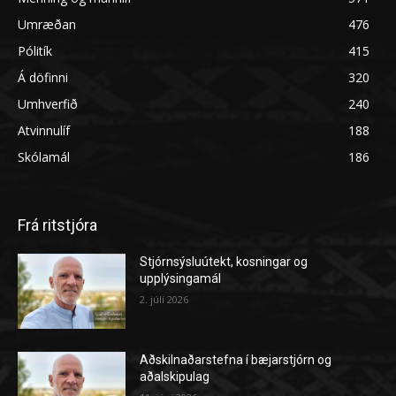
Umræðan
476
Pólitík
415
Á döfinni
320
Umhverfið
240
Atvinnulíf
188
Skólamál
186
Frá ritstjóra
Stjórnsýsluútekt, kosningar og
upplýsingamál
2. júlí 2026
Aðskilnaðarstefna í bæjarstjórn og
aðalskipulag