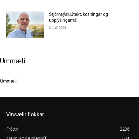
Stjórnsýsluútekt, kosningar og
upplýsingamál
2. júlí 2026
Ummæli
Ummæli
Vinsælir flokkar
Fréttir
2236
Menning og mannlíf
571