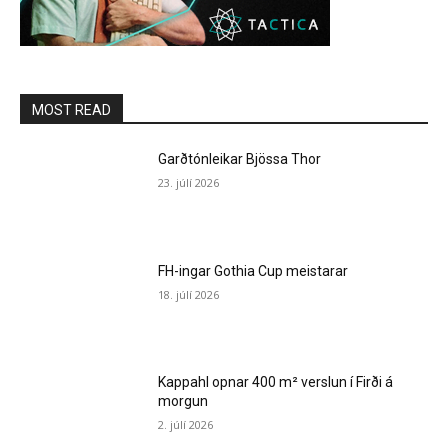
MOST READ
Garðtónleikar Bjössa Thor
23. júlí 2026
FH-ingar Gothia Cup meistarar
18. júlí 2026
Kappahl opnar 400 m² verslun í Firði á
morgun
2. júlí 2026