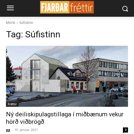
Merki
Súfistinn
Tag:
Súfistinn
Fréttir
Ný deiliskipulagstillaga í miðbænum vekur
hörð viðbrögð
gg
-
19. janúar 2021
0