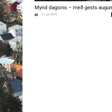
Mynd dagsins – með gests augu
gg
-
11. júlí 2016