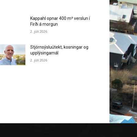
Kappahl opnar 400 m² verslun í
Firði á morgun
2. júlí 2026
Stjórnsýsluútekt, kosningar og
upplýsingamál
2. júlí 2026