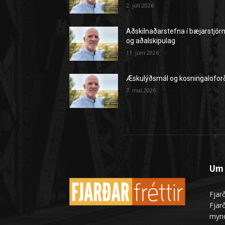
2. júlí 2026
Aðskilnaðarstefna í bæjarstjór
og aðalskipulag
11. júní 2026
Æskulýðsmál og kosningalofor
7. maí 2026
Um 
Fjarð
Fjarð
mynd