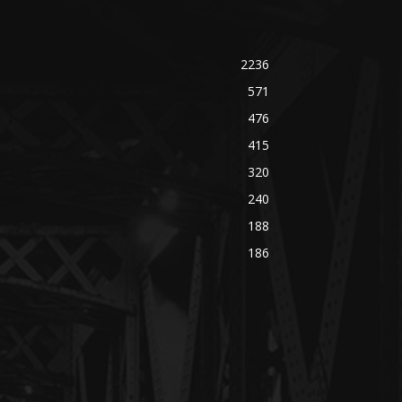
2236
571
476
415
320
240
188
186