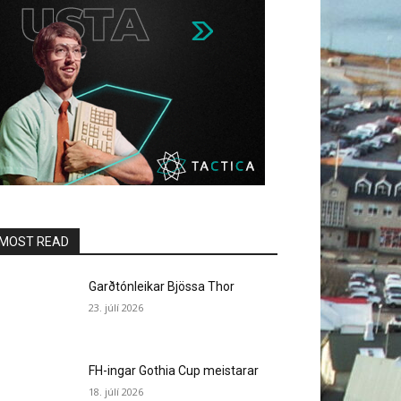
MOST READ
Garðtónleikar Bjössa Thor
23. júlí 2026
FH-ingar Gothia Cup meistarar
18. júlí 2026