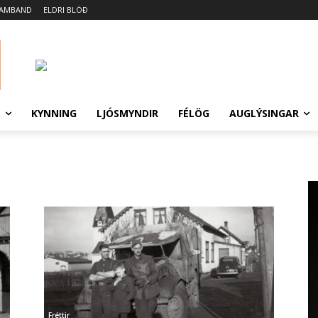
SAMBAND
ELDRI BLÖÐ
N
KYNNING
LJÓSMYNDIR
FÉLÖG
AUGLÝSINGAR
Fréttir