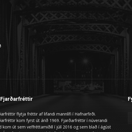
n
ð
Fjarðarfréttir
F
arfréttir flytja fréttir af lifandi mannlífi í Hafnarfirði.
arfréttir kom fyrst út árið 1969. Fjarðarfréttir í núverandi
 kom út sem veffréttamiðill í júlí 2016 og sem blað í ágúst