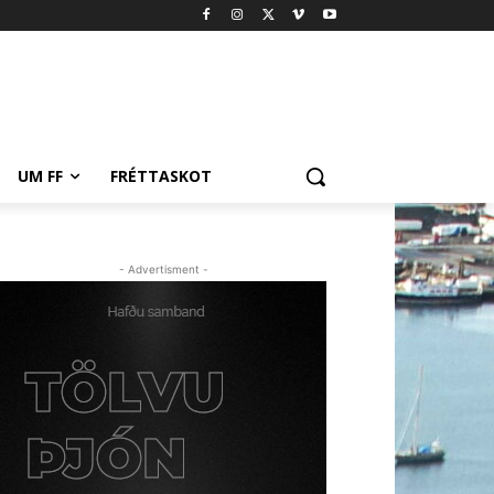
UM FF
FRÉTTASKOT
- Advertisment -