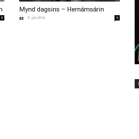
m
Mynd dagsins – Hernámsárin
gg
-
9. júlí 2016
0
0