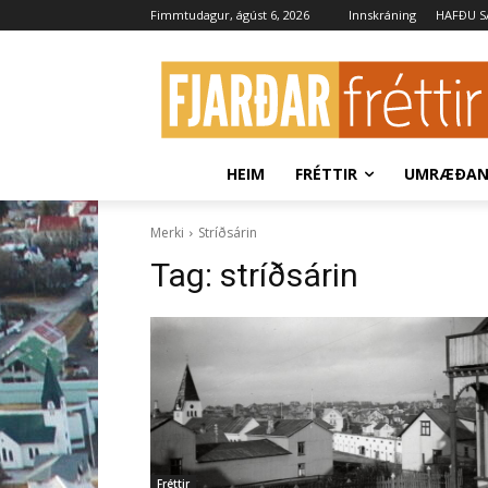
Fimmtudagur, ágúst 6, 2026
Innskráning
HAFÐU 
HEIM
FRÉTTIR
UMRÆÐA
Merki
Stríðsárin
Tag:
stríðsárin
Fréttir