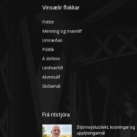
Vinsælir flokkar
Fréttir
Menning og mannlíf
Umræðan
Pólitík
Á döfinni
Umhverfið
Atvinnulíf
Skólamál
Frá ritstjóra
Stjórnsýsluútekt, kosningar og
upplýsingamál