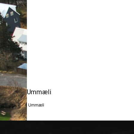
Ummæli
Ummæli