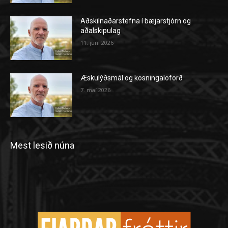
Aðskilnaðarstefna í bæjarstjórn og
aðalskipulag
11. júní 2026
Æskulýðsmál og kosningaloforð
7. maí 2026
Mest lesið núna