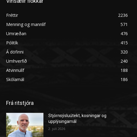
Vinsælir flokkar
Fréttir
2236
Menning og mannlíf
571
Umræðan
476
Pólitík
415
Á döfinni
320
Umhverfið
240
Atvinnulíf
188
Skólamál
186
Frá ritstjóra
Stjórnsýsluútekt, kosningar og
upplýsingamál
2. júlí 2026