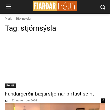
Merki
Stjórnsýsla
Tag:
stjórnsýsla
Pólitík
Fundargerðir bæjarstjórnar birtast seint
gg
-
22. nóvember 2024
0