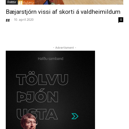
Fréttir
Bæjarstjórn vissi af skorti á valdheimildum
gg
-
10. apríl 2020
0
- Advertisment -