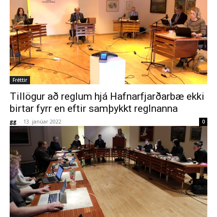
Fréttir
Tillögur að reglum hjá Hafnarfjarðarbæ ekki
birtar fyrr en eftir samþykkt reglnanna
gg
-
13. janúar 2022
0