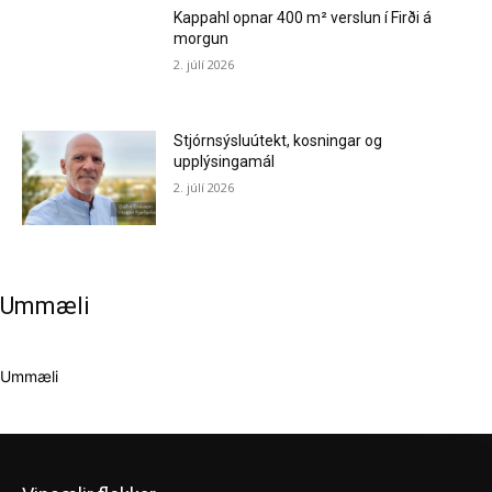
Kappahl opnar 400 m² verslun í Firði á
morgun
2. júlí 2026
Stjórnsýsluútekt, kosningar og
upplýsingamál
2. júlí 2026
Ummæli
Ummæli