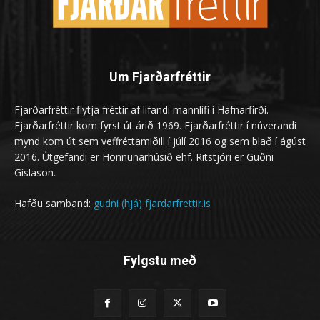
Um Fjarðarfréttir
Fjarðarfréttir flytja fréttir af lifandi mannlífi í Hafnarfirði.
Fjarðarfréttir kom fyrst út árið 1969. Fjarðarfréttir í núverandi
mynd kom út sem veffréttamiðill í júlí 2016 og sem blað í ágúst
2016. Útgefandi er Hönnunarhúsið ehf. Ritstjóri er Guðni
Gíslason.
Hafðu samband:
gudni (hjá) fjardarfrettir.is
Fylgstu með