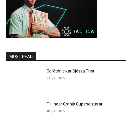
MOST READ
Garðtónleikar Bjössa Thor
23. júlí 2026
FH-ingar Gothia Cup meistarar
18. júlí 2026